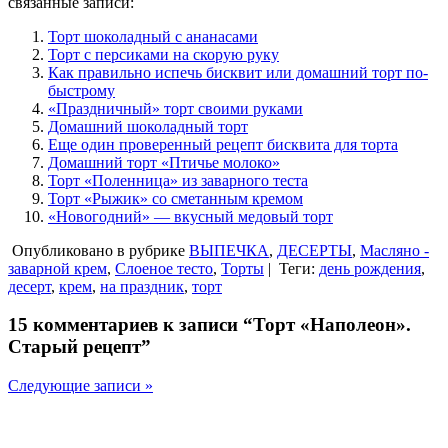
связанные записи:
Торт шоколадный с ананасами
Торт с персиками на скорую руку
Как правильно испечь бисквит или домашний торт по-
быстрому
«Праздничный» торт своими руками
Домашний шоколадный торт
Еще один проверенный рецепт бисквита для торта
Домашний торт «Птичье молоко»
Торт «Поленница» из заварного теста
Торт «Рыжик» со сметанным кремом
«Новогодний» — вкусный медовый торт
Опубликовано в рубрике
ВЫПЕЧКА
,
ДЕСЕРТЫ
,
Масляно -
заварной крем
,
Слоеное тесто
,
Торты
|
Теги:
день рождения
,
десерт
,
крем
,
на праздник
,
торт
15 комментариев к записи “Торт «Наполеон».
Старый рецепт”
Следующие записи »