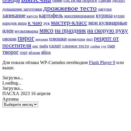
гости на пороге
грибы
десерт
гарнир
дрожжевое тесто
домашние заготовки
закуски
запекание
картофель
курица
кухни
консервирование
капуста
мастер-класс
к чаю
мои кулинарные
лук
народов мира
мясо
на праздник
на скорую руку
идеи
мультиварка
пирог
рецепт от
овощи
плюшки
помидоры
пост
пирожки
посетителя
салат
сыр
рыба
слоеное тесто
рис
суп
слойки
творог
яйца
торт
яблоки
Для показа облака WP-Cumulus необходим
Flash Player 9
или
выше.
Загрузка...
Loading...
Загрузка...
ПАСХА 2023 16 апреля
Архивы
Архивы