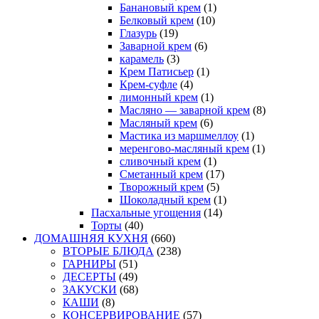
Банановый крем
(1)
Белковый крем
(10)
Глазурь
(19)
Заварной крем
(6)
карамель
(3)
Крем Патисьер
(1)
Крем-суфле
(4)
лимонный крем
(1)
Масляно — заварной крем
(8)
Масляный крем
(6)
Мастика из маршмеллоу
(1)
меренгово-масляный крем
(1)
сливочный крем
(1)
Сметанный крем
(17)
Творожный крем
(5)
Шоколадный крем
(1)
Пасхальные угощения
(14)
Торты
(40)
ДОМАШНЯЯ КУХНЯ
(660)
ВТОРЫЕ БЛЮДА
(238)
ГАРНИРЫ
(51)
ДЕСЕРТЫ
(49)
ЗАКУСКИ
(68)
КАШИ
(8)
КОНСЕРВИРОВАНИЕ
(57)