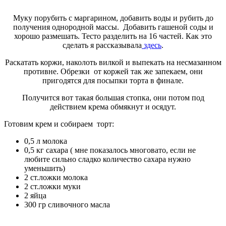
Муку порубить с маргарином, добавить воды и рубить до
получения однородной массы. Добавить гашеной соды и
хорошо размешать. Тесто разделить на 16 частей. Как это
сделать я рассказывала
здесь
.
Раскатать коржи, наколоть вилкой и выпекать на несмазанном
противне. Обрезки от коржей так же запекаем, они
пригодятся для посыпки торта в финале.
Получится вот такая большая стопка, они потом под
действием крема обмякнут и осядут.
Готовим крем и собираем торт:
0,5 л молока
0,5 кг сахара ( мне показалось многовато, если не
любите сильно сладко количество сахара нужно
уменьшить)
2 ст.ложки молока
2 ст.ложки муки
2 яйца
300 гр сливочного масла