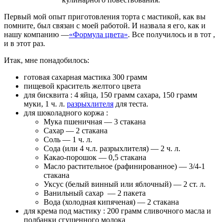
Первый мой опыт приготовления торта с мастикой, как вы
помните, был связан с моей работой. И назвала я его, как и
нашу компанию —
«Формула цвета»
. Все получилось и в тот ,
и в этот раз.
Итак, мне понадобилось:
готовая сахарная мастика 300 грамм
пищевой краситель желтого цвета
для бисквита : 4 яйца, 150 грамм сахара, 150 грамм
муки, 1 ч. л.
разрыхлителя
для теста.
для шоколадного коржа :
Мука пшеничная — 3 стакана
Сахар — 2 стакана
Соль — 1 ч. л.
Сода (или 4 ч.л. разрыхлителя) — 2 ч. л.
Какао-порошок — 0,5 стакана
Масло растительное (рафинированное) — 3/4-1
стакана
Уксус (белый винный или яблочный) — 2 ст. л.
Ванильный сахар — 2 пакета
Вода (холодная кипяченая) — 2 стакана
для крема под мастику : 200 грамм сливочного масла и
полбанки сгущенного молока