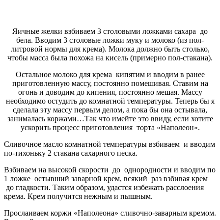
Яичные желки взбиваем 3 столовыми ложками сахара до
бела. Вводим 3 столовые ложки муку и молоко (из пол-
литровой нормы для крема). Молока должно быть столько,
чтобы масса была похожа на кисель (примерно пол-стакана).
Остальное молоко для крема кипятим и вводим в ранее
приготовленную массу, постоянно помешивая. Ставим на
огонь и доводим до кипения, постоянно мешая. Массу
необходимо остудить до комнатной температуры. Теперь бы я
сделала эту массу первым делом, а пока бы она остывала,
занималась коржами…Так что имейте это ввиду, если хотите
ускорить процесс приготовления торта «Наполеон».
Сливочное масло комнатной температуры взбиваем и вводим
по-тихоньку 2 стакана сахарного песка.
Взбиваем на высокой скорости до однородности и вводим по
1 ложке остывший заварной крем, всякий раз взбивая крем
до гладкости. Таким образом, удастся избежать расслоения
крема. Крем получится нежным и пышным.
Прослаиваем коржи «Наполеона» сливочно-заварным кремом.