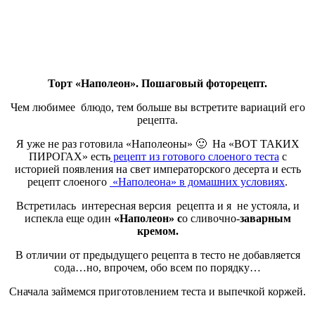
Торт «Наполеон». Пошаговый фоторецепт.
Чем любимее блюдо, тем больше вы встретите вариаций его
рецепта.
Я уже не раз готовила «Наполеоны» 🙂 На «ВОТ ТАКИХ
ПИРОГАХ» есть
рецепт из готового слоеного теста
с
историей появления на свет императорского десерта и есть
рецепт слоеного
«Наполеона» в домашних условиях
.
Встретилась интересная версия рецепта и я не устояла, и
испекла еще один
«Наполеон»
с
о сливочно-
заварным
кремом.
В отличии от предыдущего рецепта в тесто не добавляется
сода…но, впрочем, обо всем по порядку…
Сначала займемся приготовлением теста и выпечкой коржей.