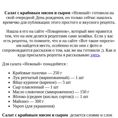
Салат с крабовым мясом и сыром
«Нежный» готовила на
свой очередной День рождения, но только сейчас нашлось
времечко для публикации этого простого и вкусного рецепта.
Нашла я его на сайте «Поваренок», который мне нравится
тем, что на нем делятся рецептами сами хозяйки. Если у вас
есть рецепты, то помните, что и на сайте «Вот такие пироги»
им найдется место, особенно если они с фото и
сопровождаются рассказом о том, как же вы готовили ;). Как и
куда присылать рецепты я рассказываю
здесь
.
Для салата «Нежный» понадобятся :
Крабовые палочки — 250 г
Лук репчатый (маринованный) — 1 шт
Яйцо куриное (вареное) — 5 шт
Сыр плавленный — 1 шт
Масло сливочное (замороженное) — 150 г
Яблоко (среднее (кислых сортов)) — 1 шт
Майонез — 300 г
Укроп (для украшения)
Салат с крабовым мясом и сыром
делается слоями и слои