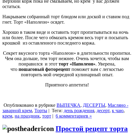
Верхний корж пока не смазываем, но крем у вас должен
остаться.
Накрываем собранный торт блюдом или доской и ставим под
гнет. Торт «Наполеон» осядет.
Хорошо в таком виде и оставить торт пропитываться на ночь
или более. После чего обмазать кремом весь торт и посыпать
крошкой из оставленного последнего коржа.
Секрет вкусного торта «Наполеон» в длительности пропитки.
Чем она дольше, тем торт нежнее. Очень хочется, чтобы вам
понравился и этот
торт «Наполеон»
. Уверена,
что
пошаговый фоторецепт
поможет вам с легкостью
повторить мой очередной кулинарный опыт.
Приятного аппетита!
Опубликовано в рубрике
ВЫПЕЧКА
,
ДЕСЕРТЫ
,
Масляно -
заварной крем
,
Торты
|
Теги:
день рождения
,
десерт
,
к чаю
,
крем
,
на праздник
,
торт
|
6 комментариев »
Простой рецепт торта