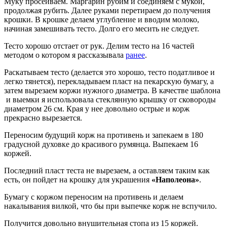
Муку просеиваем. Маргарин рубим и соединяем с мукой,
продолжая рубить. Далее руками перетираем до получения
крошки. В крошке делаем углубление и вводим молоко,
начиная замешивать тесто. Долго его месить не следует.
Тесто хорошо отстает от рук. Делим тесто на 16 частей
методом о котором я рассказывала
ранее
.
Раскатываем тесто (делается это хорошо, тесто податливое и
легко тянется), перекладываем пласт на пекарскую бумагу, а
затем вырезаем коржи нужного диаметра. В качестве шаблона
и выемки я использовала стеклянную крышку от сковороды
диаметром 26 см. Края у нее довольно острые и корж
прекрасно вырезается.
Переносим будущий корж на противень и запекаем в 180
градусной духовке до красивого румянца. Выпекаем 16
коржей.
Последний пласт теста не вырезаем, а оставляем таким как
есть, он пойдет на крошку для украшения
«Наполеона»
.
Бумагу с коржом переносим на противень и делаем
накалывания вилкой, что бы при выпечке корж не вспучило.
Получится довольно внушительная стопа из 15 коржей.