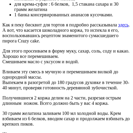
для крема-суфле : 6 белков, 1,5 стакана сахара и 30
грамм желатина
1 банка консервированных ананасов кусочками.
Как я пеку бисквит для тортов я подробно рассказывала
здесь
.
А вот, что касается шоколадного коржа, то испекла я его,
воспользовавшись рецептом знаменитого сумасшедшего
пирога Crazy cake.
Для этого просеиваем в форму муку, сахар, соль, соду и какао.
Хорошо все перемешиваем.
Смешиваем масло с уксусом и водой.
Вливаем эту смесь в мучную и перемешиваем вилкой до
однородной массы.
Выпекаем в разогретой до 180 градусов духовке в течение 30-
40 минут, проверяя готовность деревянной зубочисткой.
Получившиеся 2 коржа делим на 2 части, разрезая острым
длинным ножом. Всего должно быть у вас 4 коржа.
30 грамм желатина заливаем 100 мл холодной воды. Крем
взбиваем из 6 белков, вводим сахар и продолжаем взбивать до
крепких пиков.