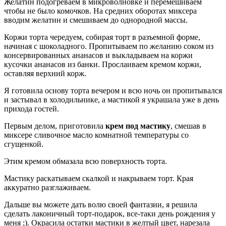
Желатин подогреваем в микроволновке и перемешиваем
чтобы не было комочков. На средних оборотах миксера
вводим желатин и смешиваем до однородной массы.
Коржи торта чередуем, собирая торт в разъемной форме,
начиная с шоколадного. Пропитываем по желанию соком из
консервированных ананасов и выкладываем на коржи
кусочки ананасов из банки. Прослаиваем кремом коржи,
оставляя верхний корж.
Я готовила основу торта вечером и всю ночь он пропитывался
и застывал в холодильнике, а мастикой я украшала уже в день
прихода гостей.
Первым делом, приготовила
крем под мастику
, смешав в
миксере сливочное масло комнатной температуры со
сгущенкой.
Этим кремом обмазала всю поверхность торта.
Мастику раскатываем скалкой и накрываем торт. Края
аккуратно разглаживаем.
Дальше вы можете дать волю своей фантазии, я решила
сделать лаконичный торт-подарок, все-таки день рождения у
меня ;). Окрасила остатки мастики в желтый цвет, нарезала