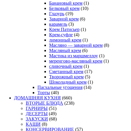
Банановый крем
(1)
Белковый крем
(10)
Глазурь
(19)
Заварной крем
(6)
карамель
(3)
Крем Патисьер
(1)
Крем-суфле
(4)
лимонный крем
(1)
Масляно — заварной крем
(8)
Масляный крем
(6)
Мастика из маршмеллоу
(1)
меренгово-масляный крем
(1)
сливочный крем
(1)
Сметанный крем
(17)
Творожный крем
(5)
Шоколадный крем
(1)
Пасхальные угощения
(14)
Торты
(40)
ДОМАШНЯЯ КУХНЯ
(660)
ВТОРЫЕ БЛЮДА
(238)
ГАРНИРЫ
(51)
ДЕСЕРТЫ
(49)
ЗАКУСКИ
(68)
КАШИ
(8)
КОНСЕРВИРОВАНИЕ
(57)