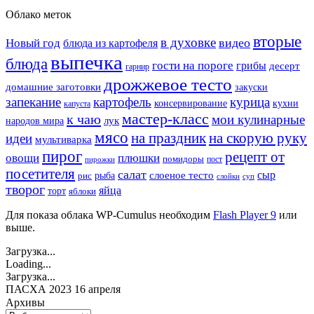
Облако меток
вторые
в духовке
видео
Новый год
блюда из картофеля
выпечка
блюда
гости на пороге
грибы
десерт
гарнир
дрожжевое тесто
домашние заготовки
закуски
запекание
картофель
курица
кухни
консервирование
капуста
мастер-класс
к чаю
мои кулинарные
лук
народов мира
мясо
на праздник
на скорую руку
идеи
мультиварка
пирог
рецепт от
овощи
плюшки
помидоры
пост
пирожки
посетителя
салат
сыр
рыба
слоеное тесто
рис
суп
слойки
творог
яйца
торт
яблоки
Для показа облака WP-Cumulus необходим
Flash Player 9
или
выше.
Загрузка...
Loading...
Загрузка...
ПАСХА 2023 16 апреля
Архивы