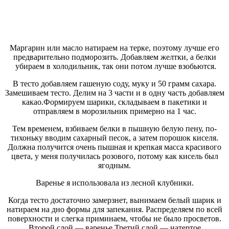
Маргарин или масло натираем на терке, поэтому лучше его
предварительно подморозить. Добавляем желтки, а белки
убираем в холодильник, так они потом лучше взобьются.
В тесто добавляем гашеную соду, муку и 50 грамм сахара.
Замешиваем тесто. Делим на 3 части и в одну часть добавляем
какао.Формируем шарики, складываем в пакетики и
отправляем в морозильник примерно на 1 час.
Тем временем, взбиваем белки в пышную белую пену, по-
тихоньку вводим сахарный песок, а затем порошок киселя.
Должна получится очень пышная и крепкая масса красивого
цвета, у меня получилась розового, потому как кисель был
ягодным.
Варенье я использовала из лесной клубники.
Когда тесто достаточно замерзнет, вынимаем белый шарик и
натираем на дно формы для запекания. Распределяем по всей
поверхности и слегка приминаем, чтобы не было просветов.
Второй слой — варенье.Третий слой — натертое