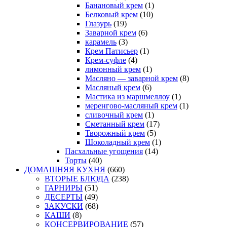
Банановый крем
(1)
Белковый крем
(10)
Глазурь
(19)
Заварной крем
(6)
карамель
(3)
Крем Патисьер
(1)
Крем-суфле
(4)
лимонный крем
(1)
Масляно — заварной крем
(8)
Масляный крем
(6)
Мастика из маршмеллоу
(1)
меренгово-масляный крем
(1)
сливочный крем
(1)
Сметанный крем
(17)
Творожный крем
(5)
Шоколадный крем
(1)
Пасхальные угощения
(14)
Торты
(40)
ДОМАШНЯЯ КУХНЯ
(660)
ВТОРЫЕ БЛЮДА
(238)
ГАРНИРЫ
(51)
ДЕСЕРТЫ
(49)
ЗАКУСКИ
(68)
КАШИ
(8)
КОНСЕРВИРОВАНИЕ
(57)