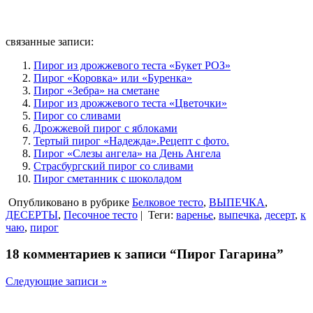
связанные записи:
Пирог из дрожжевого теста «Букет РОЗ»
Пирог «Коровка» или «Буренка»
Пирог «Зебра» на сметане
Пирог из дрожжевого теста «Цветочки»
Пирог со сливами
Дрожжевой пирог с яблоками
Тертый пирог «Надежда».Рецепт с фото.
Пирог «Слезы ангела» на День Ангела
Страсбургский пирог со сливами
Пирог сметанник с шоколадом
Опубликовано в рубрике
Белковое тесто
,
ВЫПЕЧКА
,
ДЕСЕРТЫ
,
Песочное тесто
|
Теги:
варенье
,
выпечка
,
десерт
,
к
чаю
,
пирог
18 комментариев к записи “Пирог Гагарина”
Следующие записи »