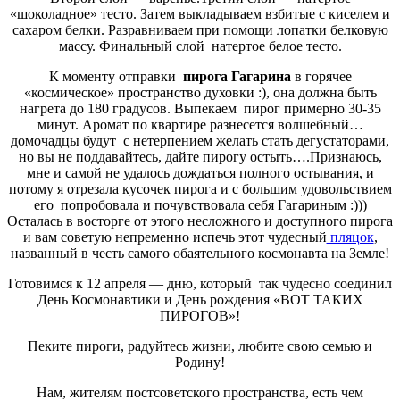
«шоколадное» тесто. Затем выкладываем взбитые с киселем и
сахаром белки. Разравниваем при помощи лопатки белковую
массу. Финальный слой натертое белое тесто.
К моменту отправки
пирога Гагарина
в горячее
«космическое» пространство духовки :), она должна быть
нагрета до 180 градусов. Выпекаем пирог примерно 30-35
минут. Аромат по квартире разнесется волшебный…
домочадцы будут с нетерпением желать стать дегустаторами,
но вы не поддавайтесь, дайте пирогу остыть….Признаюсь,
мне и самой не удалось дождаться полного остывания, и
потому я отрезала кусочек пирога и с большим удовольствием
его попробовала и почувствовала себя Гагариным :)))
Осталась в восторге от этого несложного и доступного пирога
и вам советую непременно испечь этот чудесный
пляцок
,
названный в честь самого обаятельного космонавта на Земле!
Готовимся к 12 апреля — дню, который так чудесно соединил
День Космонавтики и День рождения «ВОТ ТАКИХ
ПИРОГОВ»!
Пеките пироги, радуйтесь жизни, любите свою семью и
Родину!
Нам, жителям постсоветского пространства, есть чем