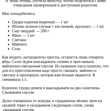
И лишь теперь, улучила минутку, чтобы поделиться с вами
очередным проверенным и доступным рецептом.
Мне понадобились:
Грудка куриная (вареная) — 1 шт
Яблоко зеленое (лучше с кислинкой, крупное) — 1 шт
Сыр твердый — 200 г
Яйцо — 3 шт
Сметана
Майонез
Соль
Как видите, ингредиенты просты, останется лишь отварить
яйца. Салат будем выкладывать слоями и прослаивать
майонезно-сметанным соусом. Из названия соуса понятно, что
для его приготовления надо просто смешать майонез и
сметану в пропорции, которая вам больше нравится. Я
смешивала 1:1.
Куриную грудку режем и выкладываем на дно салатника.
Смазываем соусом.
Далее очищенное от кожуры и сердцевины яблоко трем на
средней терке и укладываем следующим слоем, снова
смазываем соусом.