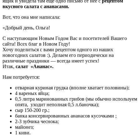
ящик и увидела там еще одно письмо от нее с
рецептом
вкусного салата с ананасами.
Вот, что она мне написала:
«Добрый день, Ольга!
С наступающим Новым Годом Вас и посетителей Вашего
сайта! Всех благ в Новом Году!
Хочу поделиться с вами рецептом одного из наших
новогодних салатов :). Делаем его периодически на
различные праздники — всегда имеет успех!
Итак,
салат «Ананас».
Нам потребуется:
отварная куриная грудка (вполне хватает половины);
4 вареных яйца;
0,5 литра маринованных грибов (мы обычно используем
опята, уходит неполная 0,5 л.баночка);
сыр 150-200 гр.;
банка консервированных ананасов кусочками ;
2-3 зубчика чеснока;
майонез;
1 киви.