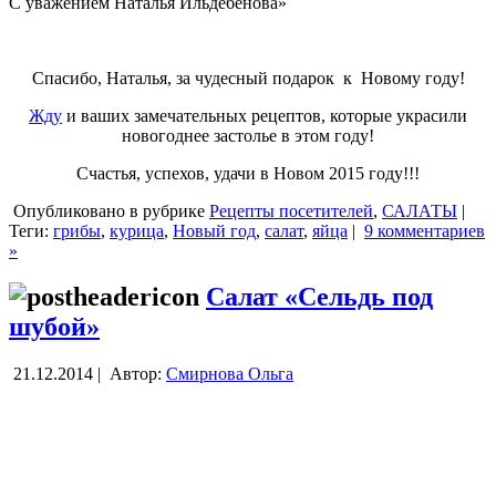
С уважением Наталья Ильдебенова»
Спасибо, Наталья, за чудесный подарок к Новому году!
Жду
и ваших замечательных рецептов, которые украсили
новогоднее застолье в этом году!
Счастья, успехов, удачи в Новом 2015 году!!!
Опубликовано в рубрике
Рецепты посетителей
,
САЛАТЫ
|
Теги:
грибы
,
курица
,
Новый год
,
салат
,
яйца
|
9 комментариев
»
Салат «Сельдь под
шубой»
21.12.2014 |
Автор:
Смирнова Ольга