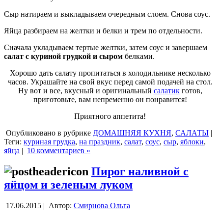
Сыр натираем и выкладываем очередным слоем. Снова соус.
Яйца разбираем на желтки и белки и трем по отдельности.
Сначала укладываем тертые желтки, затем соус и завершаем
салат с куриной грудкой и сыром
белками.
Хорошо дать салату пропитаться в холодильнике несколько
часов. Украшайте на свой вкус перед самой подачей на стол.
Ну вот и все, вкусный и оригинальный
салатик
готов,
приготовьте, вам непременно он понравится!
Приятного аппетита!
Опубликовано в рубрике
ДОМАШНЯЯ КУХНЯ
,
САЛАТЫ
|
Теги:
куриная грудка
,
на праздник
,
салат
,
соус
,
сыр
,
яблоки
,
яйца
|
10 комментариев »
Пирог наливной с
яйцом и зеленым луком
17.06.2015 |
Автор:
Смирнова Ольга