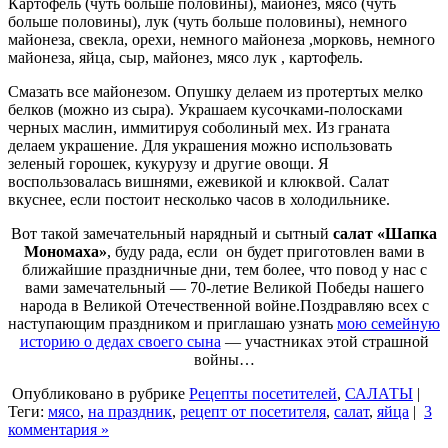
Картофель (чуть больше половины), майонез, мясо (чуть
больше половины), лук (чуть больше половины), немного
майонеза, свекла, орехи, немного майонеза ,морковь, немного
майонеза, яйца, сыр, майонез, мясо лук , картофель.
Смазать все майонезом. Опушку делаем из протертых мелко
белков (можно из сыра). Украшаем кусочками-полосками
черных маслин, иммитируя соболиный мех. Из граната
делаем украшение. Для украшения можно использовать
зеленый горошек, кукурузу и другие овощи. Я
воспользовалась вишнями, ежевикой и клюквой. Салат
вкуснее, если постоит несколько часов в холодильнике.
Вот такой замечательный нарядный и сытный
салат «Шапка
Мономаха»
, буду рада, если он будет приготовлен вами в
ближайшие праздничные дни, тем более, что повод у нас с
вами замечательный — 70-летие Великой Победы нашего
народа в Великой Отечественной войне.Поздравляю всех с
наступающим праздником и приглашаю узнать
мою семейную
историю о дедах своего сына
— участниках этой страшной
войны…
Опубликовано в рубрике
Рецепты посетителей
,
САЛАТЫ
|
Теги:
мясо
,
на праздник
,
рецепт от посетителя
,
салат
,
яйца
|
3
комментария »