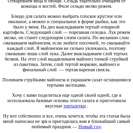
Отвариваем яйца и овощи. Сельдь тщательно очищаем от
кожицы и костей. Филе сельди мелко режем.
Блюдо для салата можно выбрать плоское круглое или
овальное, а можно и специальное в форме рыбки, как это
было у меня. На дно выкладываем тертый отварной
картофель. Следующий слой — порезаная селедка. Лук режем
мелко, он станет следующим слоем салата. По желанию слои
смазывааем майонезом, если любите посочней, то смазывайте
каждый слой. Я майонезом не сильно увлекаюсь, поэтому
смазываю лишь слой лука. Далее выкладываем слой тертых
белков. На этот слой выдавливаем майонез тонкой струйкой
из пакетика. Затем, слой тертой моркови, майонез и
финальный слой — тертая вареная свекла.
Поливаем струйками майонеза и украшаем салат оставшимися
тертыми желтками.
Хочу с вами поделиться еще одной своей идеей, где я
использовала базовые основы этого салата и приготовила
вкусные
тарталетки
.
Ну вот собственно и все, очень хочется, чтобы эта статья была
мной написана не зря и пригодилась вам в ближайший самый
любимый праздник —
Новый год
.