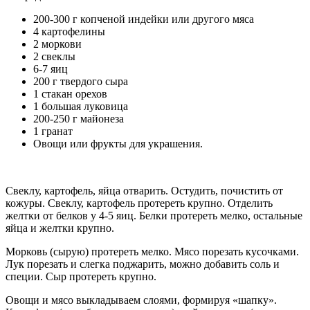
200-300 г копченой индейки или другого мяса
4 картофелины
2 моркови
2 свеклы
6-7 яиц
200 г твердого сыра
1 стакан орехов
1 большая луковица
200-250 г майонеза
1 гранат
Овощи или фрукты для украшения.
Свеклу, картофель, яйца отварить. Остудить, почистить от
кожуры. Свеклу, картофель протереть крупно. Отделить
желтки от белков у 4-5 яиц. Белки протереть мелко, остальные
яйца и желтки крупно.
Морковь (сырую) протереть мелко. Мясо порезать кусочками.
Лук порезать и слегка поджарить, можно добавить соль и
специи. Сыр протереть крупно.
Овощи и мясо выкладываем слоями, формируя «шапку».