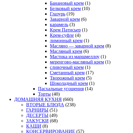
Банановый крем
(1)
Белковый крем
(10)
Глазурь
(19)
Заварной крем
(6)
карамель
(3)
Крем Патисьер
(1)
Крем-суфле
(4)
лимонный крем
(1)
Масляно — заварной крем
(8)
Масляный крем
(6)
Мастика из маршмеллоу
(1)
меренгово-масляный крем
(1)
сливочный крем
(1)
Сметанный крем
(17)
Творожный крем
(5)
Шоколадный крем
(1)
Пасхальные угощения
(14)
Торты
(40)
ДОМАШНЯЯ КУХНЯ
(660)
ВТОРЫЕ БЛЮДА
(238)
ГАРНИРЫ
(51)
ДЕСЕРТЫ
(49)
ЗАКУСКИ
(68)
КАШИ
(8)
КОНСЕРВИРОВАНИЕ
(57)