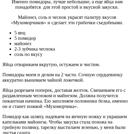
Именно помидоры, лучше небольшие, а еще яйца нам
понадобятся для этой простой и вкусной закуски.
Майонез, соль и чеснок украсят палитру вкусов
«Мухоморчиков» и сделает эти грибочки съедобными.
5 яиц
5 помидор
майонез
2-3 зубчика чеснока
соль по вкусу
Яйца отвариваем вкрутую, остужаем и чистим.
Помидоры моем и делим на 2 части. Сочную сердцевинку
аккуратно вынимаем чайной ложечкой.
Яйца разрезаем поперек, доставая желток. Смешиваем его с
раздавленным чесноком и майнезом. Должна получится
пикантная начинка. Ею заполняем половинки белка, именно
он и станет ножкой «Мухоморчика».
Помидор как шляпу, надеваем на яичную ножку и украшаем
капельками майонеза. Чтобы закуска стала похожа на
грибную полянку, тарелку выстилаем зеленью, у меня были
листья салата.