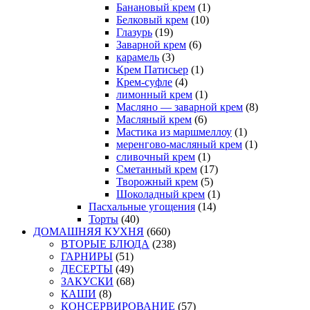
Банановый крем
(1)
Белковый крем
(10)
Глазурь
(19)
Заварной крем
(6)
карамель
(3)
Крем Патисьер
(1)
Крем-суфле
(4)
лимонный крем
(1)
Масляно — заварной крем
(8)
Масляный крем
(6)
Мастика из маршмеллоу
(1)
меренгово-масляный крем
(1)
сливочный крем
(1)
Сметанный крем
(17)
Творожный крем
(5)
Шоколадный крем
(1)
Пасхальные угощения
(14)
Торты
(40)
ДОМАШНЯЯ КУХНЯ
(660)
ВТОРЫЕ БЛЮДА
(238)
ГАРНИРЫ
(51)
ДЕСЕРТЫ
(49)
ЗАКУСКИ
(68)
КАШИ
(8)
КОНСЕРВИРОВАНИЕ
(57)