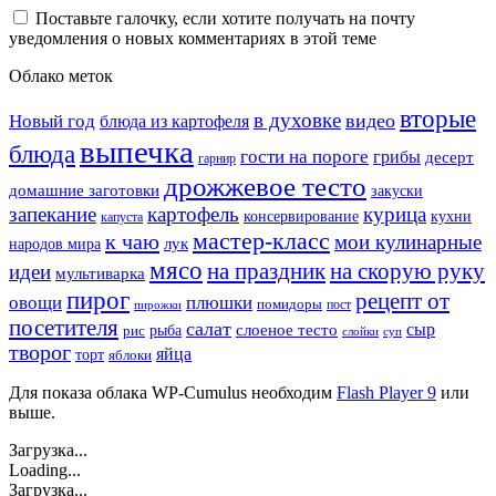
Поставьте галочку, если хотите получать на почту
уведомления о новых комментариях в этой теме
Облако меток
вторые
в духовке
видео
Новый год
блюда из картофеля
выпечка
блюда
гости на пороге
грибы
десерт
гарнир
дрожжевое тесто
домашние заготовки
закуски
запекание
картофель
курица
кухни
консервирование
капуста
мастер-класс
к чаю
мои кулинарные
лук
народов мира
мясо
на праздник
на скорую руку
идеи
мультиварка
пирог
рецепт от
овощи
плюшки
помидоры
пост
пирожки
посетителя
салат
сыр
рыба
слоеное тесто
рис
суп
слойки
творог
яйца
торт
яблоки
Для показа облака WP-Cumulus необходим
Flash Player 9
или
выше.
Загрузка...
Loading...
Загрузка...