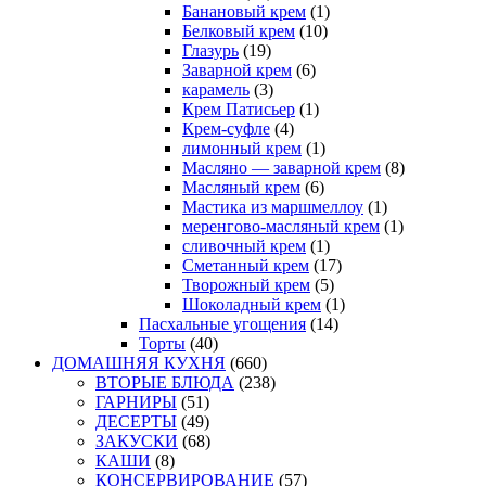
Банановый крем
(1)
Белковый крем
(10)
Глазурь
(19)
Заварной крем
(6)
карамель
(3)
Крем Патисьер
(1)
Крем-суфле
(4)
лимонный крем
(1)
Масляно — заварной крем
(8)
Масляный крем
(6)
Мастика из маршмеллоу
(1)
меренгово-масляный крем
(1)
сливочный крем
(1)
Сметанный крем
(17)
Творожный крем
(5)
Шоколадный крем
(1)
Пасхальные угощения
(14)
Торты
(40)
ДОМАШНЯЯ КУХНЯ
(660)
ВТОРЫЕ БЛЮДА
(238)
ГАРНИРЫ
(51)
ДЕСЕРТЫ
(49)
ЗАКУСКИ
(68)
КАШИ
(8)
КОНСЕРВИРОВАНИЕ
(57)