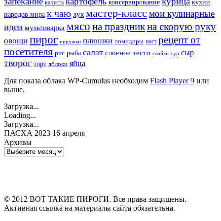
запекание
картофель
курица
кухни
консервирование
капуста
мастер-класс
к чаю
мои кулинарные
лук
народов мира
мясо
на праздник
на скорую руку
идеи
мультиварка
пирог
рецепт от
овощи
плюшки
помидоры
пост
пирожки
посетителя
салат
сыр
рыба
слоеное тесто
рис
суп
слойки
творог
яйца
торт
яблоки
Для показа облака WP-Cumulus необходим
Flash Player 9
или
выше.
Загрузка...
Loading...
Загрузка...
ПАСХА 2023 16 апреля
Архивы
Архивы
© 2012 ВОТ ТАКИЕ ПИРОГИ. Все права защищены.
Активная ссылка на материалы сайта обязательна.