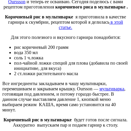
Ourssson
и теперь ее осваиваю. Сегодня поделюсь с вами
рецептом приготовления
коричневого риса в мультиварке .
Коричневый рис в мультиварке
я приготовила в качестве
гарнира к скумбрии, рецептом которой я делилась
в этой
статье.
Для этого полезного и вкусного гарнира понадобится:
рис коричневый 200 грамм
вода 350 мл
соль 1 ч.ложка
пол-чайной ложки специй для плова (добавила по своей
инициативе, для вкуса)
2 ст.ложки растительного масла
Все ингредиенты закладываем в чашу мультиварки,
перемешиваем и закрываем крышку. Oursson —
мультиварка
,
готовящая под давлением, и потому гораздо быстрее. В
данном случае выставляем давление 1, кнопкой меню
выбираем режим КАША, время само установится на 40
минут.
Коричневый рис в мультиварке
будет готов после сигнала.
Аккуратно выпускаем пар и подаем гарнир к столу.