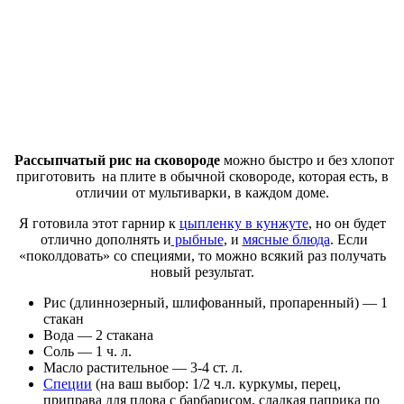
Рассыпчатый рис на сковороде
можно быстро и без хлопот
приготовить на плите в обычной сковороде, которая есть, в
отличии от мультиварки, в каждом доме.
Я готовила этот гарнир к
цыпленку в кунжуте
, но он будет
отлично дополнять и
рыбные
, и
мясные блюда
. Если
«поколдовать» со специями, то можно всякий раз получать
новый результат.
Рис (длиннозерный, шлифованный, пропаренный) — 1
стакан
Вода — 2 стакана
Соль — 1 ч. л.
Масло растительное — 3-4 ст. л.
Специи
(на ваш выбор: 1/2 ч.л. куркумы, перец,
приправа для плова с барбарисом, сладкая паприка по