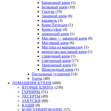
Банановый крем
(1)
Белковый крем
(10)
Глазурь
(19)
Заварной крем
(6)
карамель
(3)
Крем Патисьер
(1)
Крем-суфле
(4)
лимонный крем
(1)
Масляно — заварной крем
(8)
Масляный крем
(6)
Мастика из маршмеллоу
(1)
меренгово-масляный крем
(1)
сливочный крем
(1)
Сметанный крем
(17)
Творожный крем
(5)
Шоколадный крем
(1)
Пасхальные угощения
(14)
Торты
(40)
ДОМАШНЯЯ КУХНЯ
(660)
ВТОРЫЕ БЛЮДА
(238)
ГАРНИРЫ
(51)
ДЕСЕРТЫ
(49)
ЗАКУСКИ
(68)
КАШИ
(8)
КОНСЕРВИРОВАНИЕ
(57)