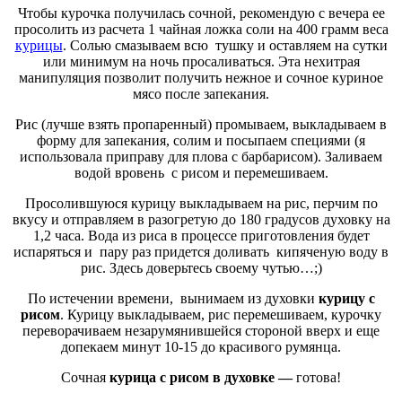
Чтобы курочка получилась сочной, рекомендую с вечера ее
просолить из расчета 1 чайная ложка соли на 400 грамм веса
курицы
. Солью смазываем всю тушку и оставляем на сутки
или минимум на ночь просаливаться. Эта нехитрая
манипуляция позволит получить нежное и сочное куриное
мясо после запекания.
Рис (лучше взять пропаренный) промываем, выкладываем в
форму для запекания, солим и посыпаем специями (я
использовала приправу для плова с барбарисом). Заливаем
водой вровень с рисом и перемешиваем.
Просолившуюся курицу выкладываем на рис, перчим по
вкусу и отправляем в разогретую до 180 градусов духовку на
1,2 часа. Вода из риса в процессе приготовления будет
испаряться и пару раз придется доливать кипяченую воду в
рис. Здесь доверьтесь своему чутью…;)
По истечении времени, вынимаем из духовки
курицу с
рисом
. Курицу выкладываем, рис перемешиваем, курочку
переворачиваем незарумянившейся стороной вверх и еще
допекаем минут 10-15 до красивого румянца.
Сочная
курица с рисом в духовке —
готова!