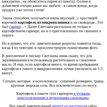
(аккуратно , не обожгитесь паром из пакета). Солим и
добавляем специи какие вы любите , в самом конце, когда
продукт уже почти готов!
Таким способом, получается очень вкусный , с хрустящей
корочкой
картофель из микроволновки
и на сковороде. Это
был
гарнир
…» Далее Светлана рассказала не только о
картофельном гарнире, но и о пригтовленных ею свинине и
пироге.
Но я думаю, что эти замечательные рецепты появятся тогда,
когда я их повторю и проиллюстрирую пошаговыми фото.
В дополнение к письму Светланы лишь скажу, что для
зарумянивания я использовала растительное и сливочное
масло. И еще, если картофеля много, то время пребывания
картофеля в пакете в микроволновке лучше увеличить на 3-5
минут.
Специи, которые я использовала : сушеный розмарин, травы,
крупная морская соль. Все исключительно по вкусу.
Картофель в пакете стал гарниром
к рулькам,
приготовленным в мультиварке-скороварке
.
Вот такой замечательный
рецепт от посетителя
сайта.