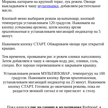
Морковь натираем на крупной терке, лук режем. Овощи
выкладываем в чашу
мультиварки
, добавляем растительное
масло.
Кнопкой меню выбираем режим
мультиповар
, кнопкой
температура устанавливаем 120 градусов. Нажимаем на
кнопку
установка времени
, затем кнопку
время
приготовления
и устанавливаем мигающий индикатор на 5
минут.
Нажимаем кнопку СТАРТ. Обжариваем овощи при открытой
крышке.
Тем временем, промываем рис и режем оливки наполовину.
Затем добавляем в чашу к овощам воду, рис, оливки, соль,
специи. Все хорошо перемешиваем и закрываем крышку.
Устанавливаем режим МУЛЬТИПОВАР , температуру на 100
градусов. Нажимаем кнопку
Время приготовления
,
устанавливаем мигающий индикатор на 25 минут. Нажимаем
кнопку СТАРТ. Готовим до окончания режима, пока не
раздастся звонкий сигнал и не пригласит к столу.
Пока варился
рис на гарнир в мультиварке
Redmond, я