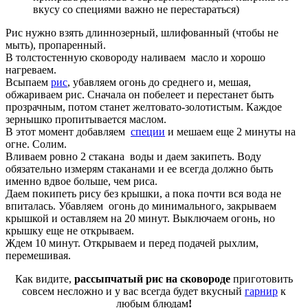
вкусу со специями важно не перестараться)
Рис нужно взять длиннозерный, шлифованный (чтобы не
мыть), пропаренный.
В толстостенную сковороду наливаем масло и хорошо
нагреваем.
Всыпаем
рис
, убавляем огонь до среднего и, мешая,
обжариваем рис. Сначала он побелеет и перестанет быть
прозрачным, потом станет желтовато-золотистым. Каждое
зeрнышко пропитывается маслом.
В этот момент добавляем
специи
и мешаем ещe 2 минуты на
огне. Солим.
Вливаем ровно 2 стакана воды и даем закипеть. Воду
обязательно измерям стаканами и ее всегда должно быть
именно вдвое больше, чем риса.
Даем покипеть рису без крышки, а пока почти вся вода не
впиталась. Убавляем огонь до минимального, закрываем
крышкой и оставляем на 20 минут. Выключаем огонь, но
крышку ещe не открываем.
Ждем 10 минут. Открываем и перед подачей рыхлим,
перемешивая.
Как видите,
рассыпчатый рис на сковороде
приготовить
совсем несложно и у вас всегда будет вкусный
гарнир
к
любым блюдам
!