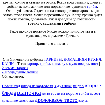
крупы, солим и ставим на огонь. Когда вода закипит, следует
добавить поломанные или порезанные сушеные
грибы
.
Огонь убавляем. Отдельно на сковороде поджариваем до
золотистого цвета мелко порезанный лук. Когда гречка будет
почти готова, добавляем лук и доводим до готовности
гречку с сушеными грибами
.
Такое вкусное постное блюдо можно приготовить и в
мультиварке, в режиме «Гречка».
Приятного аппетита!
Опубликовано в рубрике
ГАРНИРЫ
,
ДОМАШНЯЯ КУХНЯ
,
КАШИ
|
Теги:
гарнир
,
грибы
,
каша
,
лук
,
мультиварка
,
пост
|
2 комментария »
« Предыдущие записи
Облако меток
вторые
в духовке
видео
Новый год
блюда из картофеля
выпечка
блюда
гости на пороге
грибы
десерт
гарнир
дрожжевое тесто
домашние заготовки
закуски