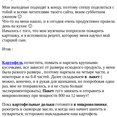
Мои выходные подходят к концу, поэтому спешу поделиться с
тобой и всеми читателями твоего сайта, моим субботним
ужином 🙂
Что-то на меня нашло, и я сегодня очень продуктивно провела
день на кухне 🙂
Началось с того, что мои мужчины попросили пожарить
картошку, и я вспомнила рецепт, которому меня научил мой
старший сын.
Итак :
Картофель
почистить, помыть и нарезать крупными
кусочками, все зависит от размера
исходного продукта, у меня
была разного размера , поэтому нарезала на четыре части, а
некоторые и на 6-8 частей. Далее складываем
в пакет
(
можно, конечно, и в рукав для запекания, но попробовав один
раз, мне не понравилось, и я не стала больше
экспериментировать).
Пакет
туго завязать и
отправить в
микроволновку при мощности 800 на 12 минут!
Пока
картофельные дольки
готовятся
в микроволновке
,
разогреть в сковороде масло, и когда оно начнет шипеть и
пузыриться, осторожно выкладываем наш картофель