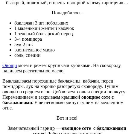
быстрый, полезный, и очень овощной к нему гарнирчик…
Понадобилось:
баклажан 3 шт небольших
1 маленький желтый кабачок
1 зеленый болгарский перец
3-4 помидора
лук 2 шт.
растительное масло
соль, специи
Овощи
моем и режем крупными кубиками. На сковороду
наливаем растительное масло.
Выкладываем порезанные баклажаны, кабачки, перец,
помидоры, лук на хорошо разогретую сковороду. Тушим
овощи на среднем огне. Добавляем соль и специи по вкусу.
Перемешиваем и закрываем крышкой
овощное соте с
баклажанами
. Еще несколько минут тушим на медленном
огне.
Вот и все!
Замечательный гарнир —
овощное соте с баклажанами
-готов! Добро пожаловать к столу!