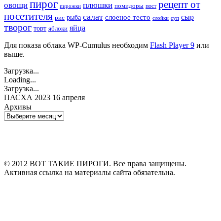
пирог
рецепт от
овощи
плюшки
помидоры
пост
пирожки
посетителя
салат
сыр
рыба
слоеное тесто
рис
суп
слойки
творог
яйца
торт
яблоки
Для показа облака WP-Cumulus необходим
Flash Player 9
или
выше.
Загрузка...
Loading...
Загрузка...
ПАСХА 2023 16 апреля
Архивы
Архивы
© 2012 ВОТ ТАКИЕ ПИРОГИ. Все права защищены.
Активная ссылка на материалы сайта обязательна.