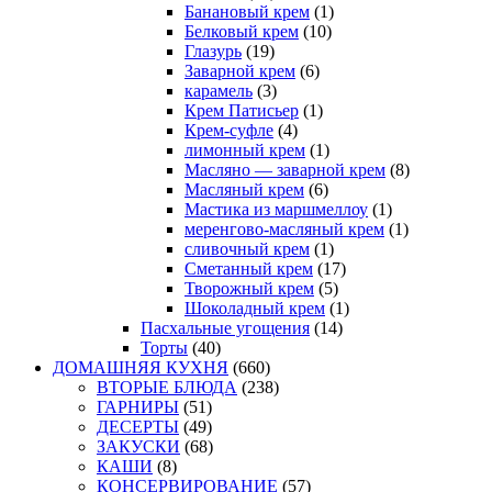
Банановый крем
(1)
Белковый крем
(10)
Глазурь
(19)
Заварной крем
(6)
карамель
(3)
Крем Патисьер
(1)
Крем-суфле
(4)
лимонный крем
(1)
Масляно — заварной крем
(8)
Масляный крем
(6)
Мастика из маршмеллоу
(1)
меренгово-масляный крем
(1)
сливочный крем
(1)
Сметанный крем
(17)
Творожный крем
(5)
Шоколадный крем
(1)
Пасхальные угощения
(14)
Торты
(40)
ДОМАШНЯЯ КУХНЯ
(660)
ВТОРЫЕ БЛЮДА
(238)
ГАРНИРЫ
(51)
ДЕСЕРТЫ
(49)
ЗАКУСКИ
(68)
КАШИ
(8)
КОНСЕРВИРОВАНИЕ
(57)