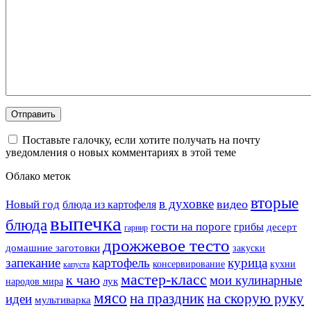
Поставьте галочку, если хотите получать на почту
уведомления о новых комментариях в этой теме
Облако меток
вторые
в духовке
видео
Новый год
блюда из картофеля
выпечка
блюда
гости на пороге
грибы
десерт
гарнир
дрожжевое тесто
домашние заготовки
закуски
запекание
картофель
курица
кухни
консервирование
капуста
мастер-класс
к чаю
мои кулинарные
лук
народов мира
мясо
на праздник
на скорую руку
идеи
мультиварка