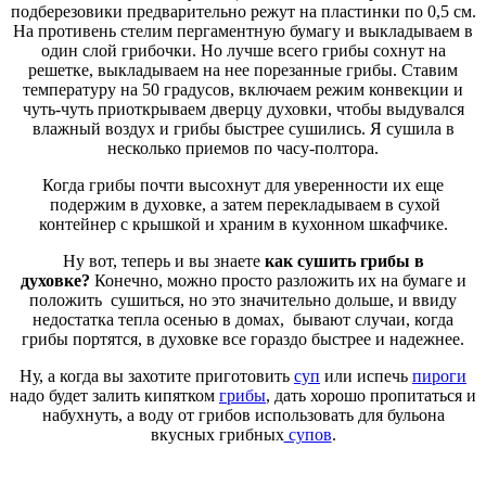
подберезовики предварительно режут на пластинки по 0,5 см.
На противень стелим пергаментную бумагу и выкладываем в
один слой грибочки. Но лучше всего грибы сохнут на
решетке, выкладываем на нее порезанные грибы. Ставим
температуру на 50 градусов, включаем режим конвекции и
чуть-чуть приоткрываем дверцу духовки, чтобы выдувался
влажный воздух и грибы быстрее сушились. Я сушила в
несколько приемов по часу-полтора.
Когда грибы почти высохнут для уверенности их еще
подержим в духовке, а затем перекладываем в сухой
контейнер с крышкой и храним в кухонном шкафчике.
Ну вот, теперь и вы знаете
как сушить грибы в
духовке?
Конечно, можно просто разложить их на бумаге и
положить сушиться, но это значительно дольше, и ввиду
недостатка тепла осенью в домах, бывают случаи, когда
грибы портятся, в духовке все гораздо быстрее и надежнее.
Ну, а когда вы захотите приготовить
суп
или испечь
пироги
надо будет залить кипятком
грибы
, дать хорошо пропитаться и
набухнуть, а воду от грибов использовать для бульона
вкусных грибных
супов
.