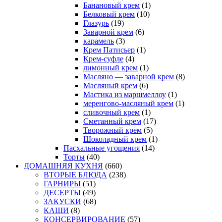
Банановый крем
(1)
Белковый крем
(10)
Глазурь
(19)
Заварной крем
(6)
карамель
(3)
Крем Патисьер
(1)
Крем-суфле
(4)
лимонный крем
(1)
Масляно — заварной крем
(8)
Масляный крем
(6)
Мастика из маршмеллоу
(1)
меренгово-масляный крем
(1)
сливочный крем
(1)
Сметанный крем
(17)
Творожный крем
(5)
Шоколадный крем
(1)
Пасхальные угощения
(14)
Торты
(40)
ДОМАШНЯЯ КУХНЯ
(660)
ВТОРЫЕ БЛЮДА
(238)
ГАРНИРЫ
(51)
ДЕСЕРТЫ
(49)
ЗАКУСКИ
(68)
КАШИ
(8)
КОНСЕРВИРОВАНИЕ
(57)