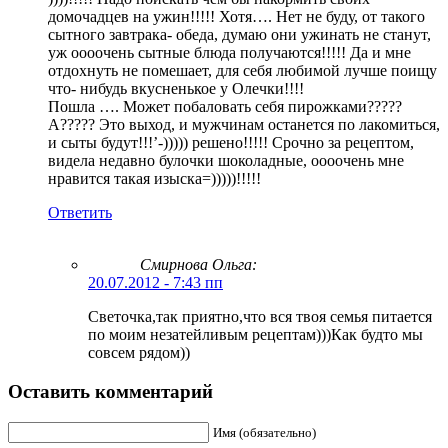
домочадцев на ужин!!!!! Хотя…. Нет не буду, от такого
сытного завтрака- обеда, думаю они ужинать не станут,
уж оооочень сытные блюда получаются!!!!! Да и мне
отдохнуть не помешает, для себя любимой лучше поищу
что- нибудь вкусненькое у Олечки!!!!
Пошла …. Может побаловать себя пирожками?????
А????? Это выход, и мужчинам останется по лакомиться,
и сыты будут!!!’-))))) решено!!!!! Срочно за рецептом,
видела недавно булочки шоколадные, оооочень мне
нравится такая изыска=)))))!!!!!
Ответить
Смирнова Ольга
:
20.07.2012 - 7:43 пп
Светочка,так приятно,что вся твоя семья питается
по моим незатейливым рецептам)))Как будто мы
совсем рядом))
Оставить комментарий
Имя (обязательно)