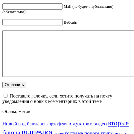
Mail (не будет опубликовано)
(обязательно)
Вебсайт
Поставьте галочку, если хотите получать на почту
уведомления о новых комментариях в этой теме
Облако меток
вторые
в духовке
видео
Новый год
блюда из картофеля
выпечка
блюда
гости на пороге
грибы
десерт
гарнир