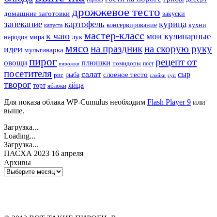
дрожжевое тесто
домашние заготовки
закуски
запекание
картофель
курица
кухни
консервирование
капуста
мастер-класс
к чаю
мои кулинарные
лук
народов мира
мясо
на праздник
на скорую руку
идеи
мультиварка
пирог
рецепт от
овощи
плюшки
помидоры
пост
пирожки
посетителя
салат
сыр
рыба
слоеное тесто
рис
суп
слойки
творог
яйца
торт
яблоки
Для показа облака WP-Cumulus необходим
Flash Player 9
или
выше.
Загрузка...
Loading...
Загрузка...
ПАСХА 2023 16 апреля
Архивы
Архивы