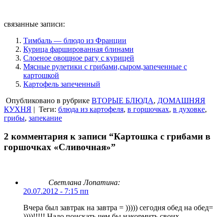
связанные записи:
Тимбаль — блюдо из Франции
Курица фаршированная блинами
Слоеное овощное рагу с курицей
Мясные рулетики с грибами,сыром,запеченные с
картошкой
Картофель запеченный
Опубликовано в рубрике
ВТОРЫЕ БЛЮДА
,
ДОМАШНЯЯ
КУХНЯ
|
Теги:
блюда из картофеля
,
в горшочках
,
в духовке
,
грибы
,
запекание
2 комментария к записи “Картошка с грибами в
горшочках «Сливочная»”
Светлана Лопатина:
20.07.2012 - 7:15 пп
Вчера был завтрак на завтра = ))))) сегодня обед на обед=
))))!!!!! Надо поискать чем бы накормить своих