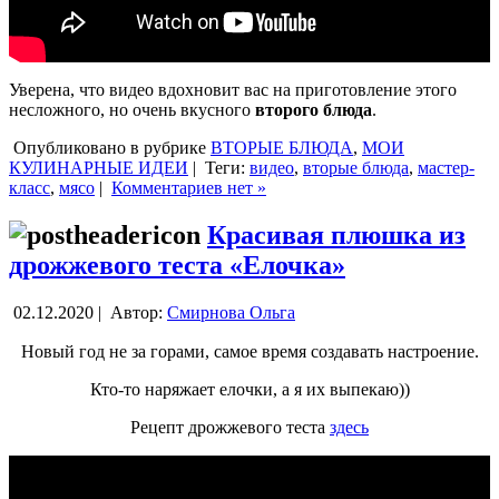
Уверена, что видео вдохновит вас на приготовление этого
несложного, но очень вкусного
второго блюда
.
Опубликовано в рубрике
ВТОРЫЕ БЛЮДА
,
МОИ
КУЛИНАРНЫЕ ИДЕИ
|
Теги:
видео
,
вторые блюда
,
мастер-
класс
,
мясо
|
Комментариев нет »
Красивая плюшка из
дрожжевого теста «Елочка»
02.12.2020 |
Автор:
Смирнова Ольга
Новый год не за горами, самое время создавать настроение.
Кто-то наряжает елочки, а я их выпекаю))
Рецепт дрожжевого теста
здесь