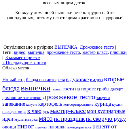
веселым видом деток.
Ко вкусу домашней выпечки очень трудно найти
равнодушных, поэтому пеките дома красиво и на здоровье!
Опубликовано в рубрике
ВЫПЕЧКА
,
Дрожжевое тесто
|
Теги:
видео
,
выпечка
,
дрожжевое тесто
,
мастер-класс
,
плюшки
|
8 комментариев »
« Предыдущие записи
Облако меток
вторые
в духовке
видео
Новый год
блюда из картофеля
выпечка
блюда
гости на пороге
грибы
десерт
гарнир
дрожжевое тесто
домашние заготовки
закуски
запекание
картофель
курица
кухни
консервирование
капуста
мастер-класс
к чаю
мои кулинарные
лук
народов мира
мясо
на праздник
на скорую руку
идеи
мультиварка
пирог
рецепт от
овощи
плюшки
помидоры
пост
пирожки