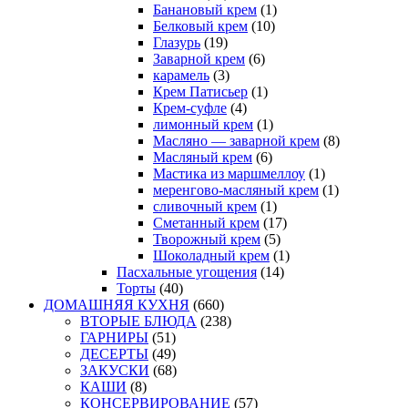
Банановый крем
(1)
Белковый крем
(10)
Глазурь
(19)
Заварной крем
(6)
карамель
(3)
Крем Патисьер
(1)
Крем-суфле
(4)
лимонный крем
(1)
Масляно — заварной крем
(8)
Масляный крем
(6)
Мастика из маршмеллоу
(1)
меренгово-масляный крем
(1)
сливочный крем
(1)
Сметанный крем
(17)
Творожный крем
(5)
Шоколадный крем
(1)
Пасхальные угощения
(14)
Торты
(40)
ДОМАШНЯЯ КУХНЯ
(660)
ВТОРЫЕ БЛЮДА
(238)
ГАРНИРЫ
(51)
ДЕСЕРТЫ
(49)
ЗАКУСКИ
(68)
КАШИ
(8)
КОНСЕРВИРОВАНИЕ
(57)