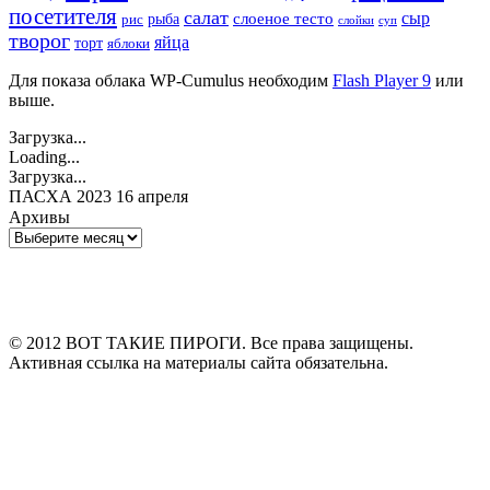
посетителя
салат
сыр
рыба
слоеное тесто
рис
суп
слойки
творог
яйца
торт
яблоки
Для показа облака WP-Cumulus необходим
Flash Player 9
или
выше.
Загрузка...
Loading...
Загрузка...
ПАСХА 2023 16 апреля
Архивы
Архивы
© 2012 ВОТ ТАКИЕ ПИРОГИ. Все права защищены.
Активная ссылка на материалы сайта обязательна.