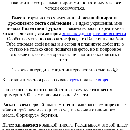
накормить всех разными пирогами, по которым уже все
успели соскучиться.
Вместо торта испекся именинный
вязаный пирог из
дрожжевого теста с яблоками
, а идею украшения, мне
подала
Валентина Цуркан
— замечательная и креативная
хозяйка, являющаяся автором
многих идей красивой выпечки
.
Особенно меня порадовал тот факт, что Валентина на You
Tube открыла свой канал и я сегодня планирую добавить в
статью не только свои пошаговые фото, но и подробное
авторское видео из которого станет понятно как вязать из
теста.
Так что, впереди вас ждет интересное знакомство 😉
Как ставить тесто я рассказываю
здесь
и даже с
видео
.
После того как тесто подойдет отделяем кусочек весом
примерно 500 грамм, делим его на 2 части.
Раскатываем первый пласт. На тесто выкладываем порезаные
яблоки, добавляем сахар по вкусу и кусочки сливочного
масла. Формируем бортики.
Далее занимаемся крышкой пирога. Раскатываем второй пласт