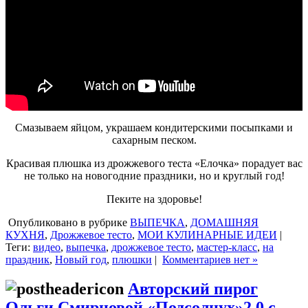
Смазываем яйцом, украшаем кондитерскими посыпками и
сахарным песком.
Красивая плюшка из дрожжевого теста «Елочка» порадует вас
не только на новогодние праздники, но и круглый год!
Пеките на здоровье!
Опубликовано в рубрике
ВЫПЕЧКА
,
ДОМАШНЯЯ
КУХНЯ
,
Дрожжевое тесто
,
МОИ КУЛИНАРНЫЕ ИДЕИ
|
Теги:
видео
,
выпечка
,
дрожжевое тесто
,
мастер-класс
,
на
праздник
,
Новый год
,
плюшки
|
Комментариев нет »
Авторский пирог
Ольги Смирновой «Подсолнух»2.0 с