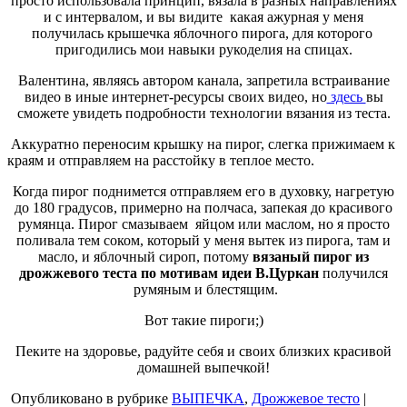
просто использовала принцип, вязала в разных направлениях
и с интервалом, и вы видите какая ажурная у меня
получилась крышечка яблочного пирога, для которого
пригодились мои навыки рукоделия на спицах.
Валентина, являясь автором канала, запретила встраивание
видео в иные интернет-ресурсы своих видео, но
здесь
вы
сможете увидеть подробности технологии вязания из теста.
Аккуратно переносим крышку на пирог, слегка прижимаем к
краям и отправляем на расстойку в теплое место.
Когда пирог поднимется отправляем его в духовку, нагретую
до 180 градусов, примерно на полчаса, запекая до красивого
румянца. Пирог смазываем яйцом или маслом, но я просто
поливала тем соком, который у меня вытек из пирога, там и
масло, и яблочный сироп, потому
вязаный пирог из
дрожжевого теста по мотивам идеи В.Цуркан
получился
румяным и блестящим.
Вот такие пироги;)
Пеките на здоровье, радуйте себя и своих близких красивой
домашней выпечкой!
Опубликовано в рубрике
ВЫПЕЧКА
,
Дрожжевое тесто
|