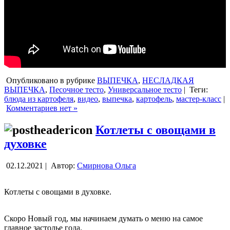
Опубликовано в рубрике
ВЫПЕЧКА
,
НЕСЛАДКАЯ
ВЫПЕЧКА
,
Песочное тесто
,
Универсальное тесто
|
Теги:
блюда из картофеля
,
видео
,
выпечка
,
картофель
,
мастер-класс
|
Комментариев нет »
Котлеты с овощами в
духовке
02.12.2021 |
Автор:
Смирнова Ольга
Котлеты с овощами в духовке.
Скоро Новый год, мы начинаем думать о меню на самое
главное застолье года.