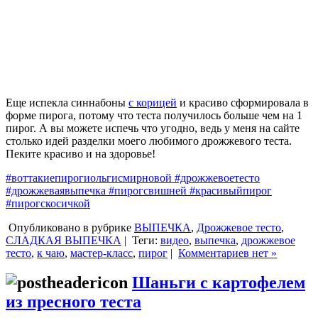
Еще испекла синнабоны
с корицей
и красиво сформировала в
форме пирога, потому что теста получилось больше чем на 1
пирог. А вы можете испечь что угодно, ведь у меня на сайте
столько идей разделки моего любимого дрожжевого теста.
Пеките красиво и на здоровье!
#воттакиепирогиольгисмирновой
#дрожжевоетесто
#дрожжеваявыпечка
#пирогсвишней
#красивыйпирог
#пирогскосичкой
Опубликовано в рубрике
ВЫПЕЧКА
,
Дрожжевое тесто
,
СЛАДКАЯ ВЫПЕЧКА
|
Теги:
видео
,
выпечка
,
дрожжевое
тесто
,
к чаю
,
мастер-класс
,
пирог
|
Комментариев нет »
Шаньги с картофелем
из пресного теста