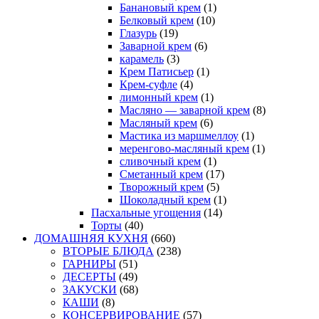
Банановый крем
(1)
Белковый крем
(10)
Глазурь
(19)
Заварной крем
(6)
карамель
(3)
Крем Патисьер
(1)
Крем-суфле
(4)
лимонный крем
(1)
Масляно — заварной крем
(8)
Масляный крем
(6)
Мастика из маршмеллоу
(1)
меренгово-масляный крем
(1)
сливочный крем
(1)
Сметанный крем
(17)
Творожный крем
(5)
Шоколадный крем
(1)
Пасхальные угощения
(14)
Торты
(40)
ДОМАШНЯЯ КУХНЯ
(660)
ВТОРЫЕ БЛЮДА
(238)
ГАРНИРЫ
(51)
ДЕСЕРТЫ
(49)
ЗАКУСКИ
(68)
КАШИ
(8)
КОНСЕРВИРОВАНИЕ
(57)