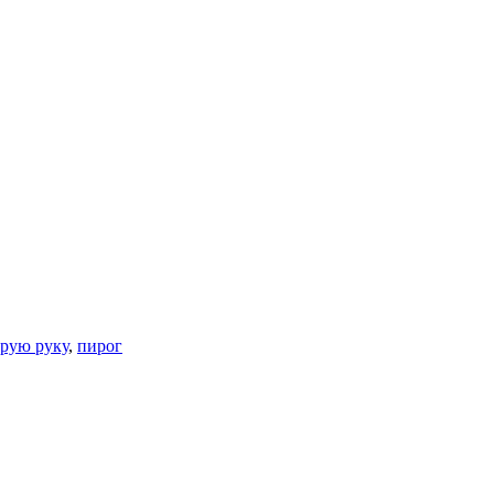
орую руку
,
пирог