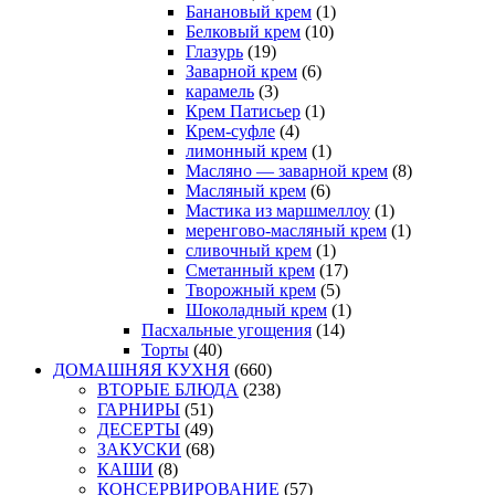
Банановый крем
(1)
Белковый крем
(10)
Глазурь
(19)
Заварной крем
(6)
карамель
(3)
Крем Патисьер
(1)
Крем-суфле
(4)
лимонный крем
(1)
Масляно — заварной крем
(8)
Масляный крем
(6)
Мастика из маршмеллоу
(1)
меренгово-масляный крем
(1)
сливочный крем
(1)
Сметанный крем
(17)
Творожный крем
(5)
Шоколадный крем
(1)
Пасхальные угощения
(14)
Торты
(40)
ДОМАШНЯЯ КУХНЯ
(660)
ВТОРЫЕ БЛЮДА
(238)
ГАРНИРЫ
(51)
ДЕСЕРТЫ
(49)
ЗАКУСКИ
(68)
КАШИ
(8)
КОНСЕРВИРОВАНИЕ
(57)