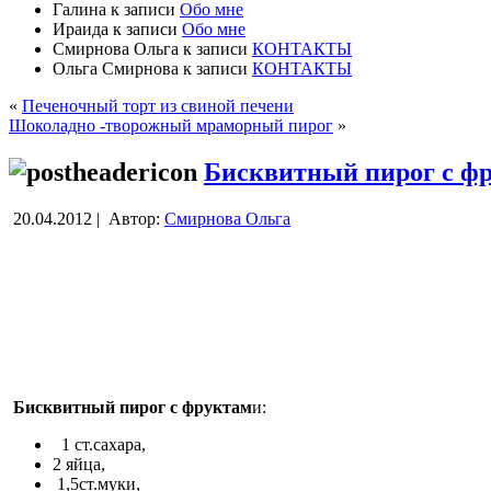
Галина
к записи
Обо мне
Ираида
к записи
Обо мне
Смирнова Ольга
к записи
КОНТАКТЫ
Ольга Смирнова
к записи
КОНТАКТЫ
«
Печеночный торт из свиной печени
Шоколадно -творожный мраморный пирог
»
Бисквитный пирог с ф
20.04.2012 |
Автор:
Смирнова Ольга
Бисквитный пирог с фруктам
и
:
1 ст.сахара,
2 яйца,
1,5ст.муки,