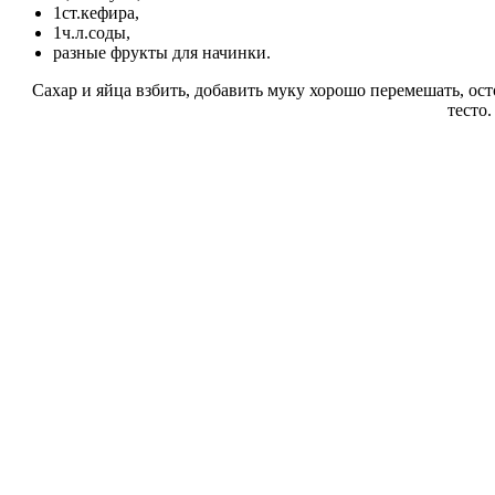
1ст.кефира,
1ч.л.соды,
разные фрукты для начинки.
Сахар и яйца взбить, добавить муку хорошо перемешать, ос
тесто