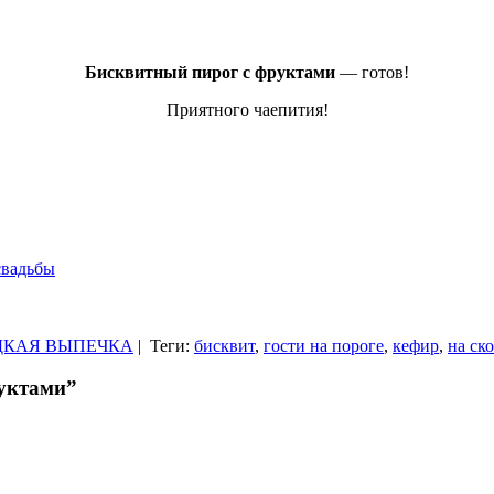
Бисквитный пирог с фруктами
— готов!
Приятного чаепития!
свадьбы
ДКАЯ ВЫПЕЧКА
|
Теги:
бисквит
,
гости на пороге
,
кефир
,
на ск
руктами”