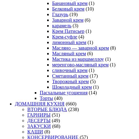
Банановый крем
(1)
Белковый крем
(10)
Глазурь
(19)
Заварной крем
(6)
карамель
(3)
Крем Патисьер
(1)
Крем-суфле
(4)
лимонный крем
(1)
Масляно — заварной крем
(8)
Масляный крем
(6)
Мастика из маршмеллоу
(1)
меренгово-масляный крем
(1)
сливочный крем
(1)
Сметанный крем
(17)
Творожный крем
(5)
Шоколадный крем
(1)
Пасхальные угощения
(14)
Торты
(40)
ДОМАШНЯЯ КУХНЯ
(660)
ВТОРЫЕ БЛЮДА
(238)
ГАРНИРЫ
(51)
ДЕСЕРТЫ
(49)
ЗАКУСКИ
(68)
КАШИ
(8)
КОНСЕРВИРОВАНИЕ
(57)