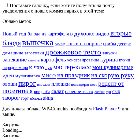
Поставьте галочку, если хотите получать на почту
уведомления о новых комментариях в этой теме
Облако меток
вторые
в духовке
видео
Новый год
блюда из картофеля
выпечка
блюда
гости на пороге
грибы
десерт
гарнир
дрожжевое тесто
домашние заготовки
закуски
запекание
картофель
курица
кухни
консервирование
капуста
мастер-класс
к чаю
мои кулинарные
лук
народов мира
мясо
на праздник
на скорую руку
идеи
мультиварка
пирог
рецепт от
овощи
плюшки
помидоры
пост
пирожки
посетителя
салат
сыр
рыба
слоеное тесто
рис
суп
слойки
творог
яйца
торт
яблоки
Для показа облака WP-Cumulus необходим
Flash Player 9
или
выше.
Загрузка...
Loading...
Загрузка...