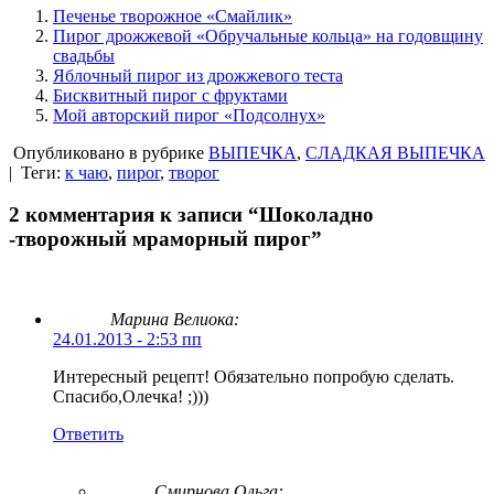
Печенье творожное «Смайлик»
Пирог дрожжевой «Обручальные кольца» на годовщину
свадьбы
Яблочный пирог из дрожжевого теста
Бисквитный пирог с фруктами
Мой авторский пирог «Подсолнух»
Опубликовано в рубрике
ВЫПЕЧКА
,
СЛАДКАЯ ВЫПЕЧКА
|
Теги:
к чаю
,
пирог
,
творог
2 комментария к записи “Шоколадно
-творожный мраморный пирог”
Марина Велиока:
24.01.2013 - 2:53 пп
Интересный рецепт! Обязательно попробую сделать.
Спасибо,Олечка! ;)))
Ответить
Смирнова Ольга
: