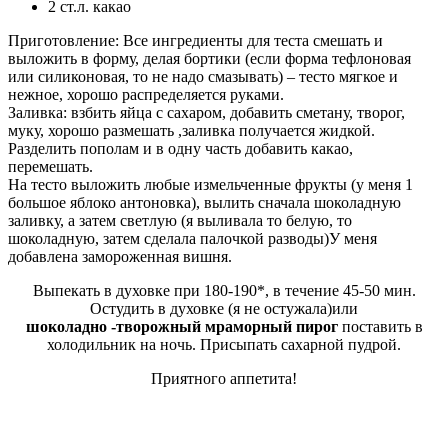
2 ст.л. какао
Приготовление: Все ингредиенты для теста смешать и
выложить в форму, делая бортики (если форма тефлоновая
или силиконовая, то не надо смазывать) – тесто мягкое и
нежное, хорошо распределяется руками.
Заливка: взбить яйца с сахаром, добавить сметану, творог,
муку, хорошо размешать ,заливка получается жидкой.
Разделить пополам и в одну часть добавить какао,
перемешать.
На тесто выложить любые измельченные фрукты (у меня 1
большое яблоко антоновка), вылить сначала шоколадную
заливку, а затем светлую (я выливала то белую, то
шоколадную, затем сделала палочкой разводы)У меня
добавлена замороженная вишня.
Выпекать в духовке при 180-190*, в течение 45-50 мин.
Остудить в духовке (я не остужала)или
шоколадно -творожный мраморный пирог
поставить в
холодильник на ночь. Присыпать сахарной пудрой.
Приятного аппетита!