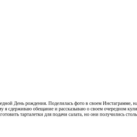
едной День рождения. Поделилась фото в своем Инстаграмме, нап
ому я сдерживаю обещание и рассказываю о своем очередном кул
иготовить тарталетки для подачи салата, но они получились ст