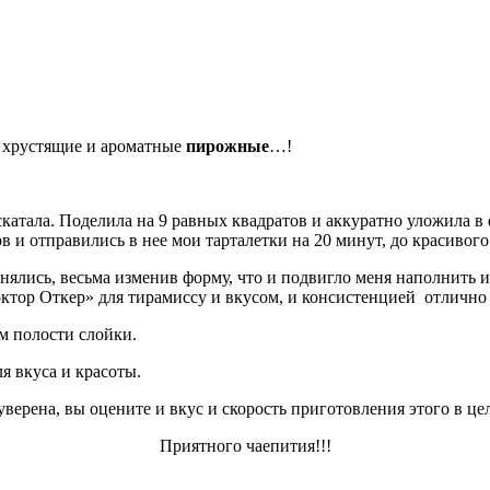
 хрустящие и ароматные
пирожные
…!
раскатала. Поделила на 9 равных квадратов и аккуратно уложила 
ов и отправились в нее мои тарталетки на 20 минут, до красивог
однялись, весьма изменив форму, что и подвигло меня наполнить
октор Откер» для тирамиссу и вкусом, и консистенцией отлично
м полости слойки.
 вкуса и красоты.
уверена, вы оцените и вкус и скорость приготовления этого в це
Приятного чаепития!!!