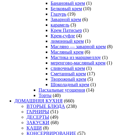
Банановый крем
(1)
Белковый крем
(10)
Глазурь
(19)
Заварной крем
(6)
карамель
(3)
Крем Патисьер
(1)
Крем-суфле
(4)
лимонный крем
(1)
Масляно — заварной крем
(8)
Масляный крем
(6)
Мастика из маршмеллоу
(1)
меренгово-масляный крем
(1)
сливочный крем
(1)
Сметанный крем
(17)
Творожный крем
(5)
Шоколадный крем
(1)
Пасхальные угощения
(14)
Торты
(40)
ДОМАШНЯЯ КУХНЯ
(660)
ВТОРЫЕ БЛЮДА
(238)
ГАРНИРЫ
(51)
ДЕСЕРТЫ
(49)
ЗАКУСКИ
(68)
КАШИ
(8)
КОНСЕРВИРОВАНИЕ
(57)