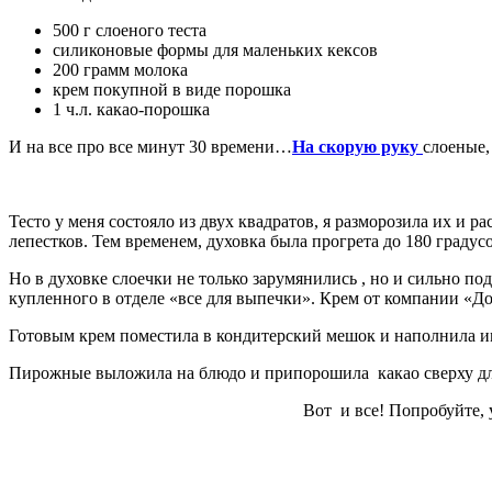
500 г слоеного теста
силиконовые формы для маленьких кексов
200 грамм молока
крем покупной в виде порошка
1 ч.л. какао-порошка
И на все про все минут 30 времени…
На скорую руку
слоеные,
Тесто у меня состояло из двух квадратов, я разморозила их и 
лепестков. Тем временем, духовка была прогрета до 180 градус
Но в духовке слоечки не только зарумянились , но и сильно п
купленного в отделе «все для выпечки». Крем от компании «Д
Готовым крем поместила в кондитерский мешок и наполнила и
Пирожные выложила на блюдо и припорошила какао сверху для
Вот и все! Попробуйте, 