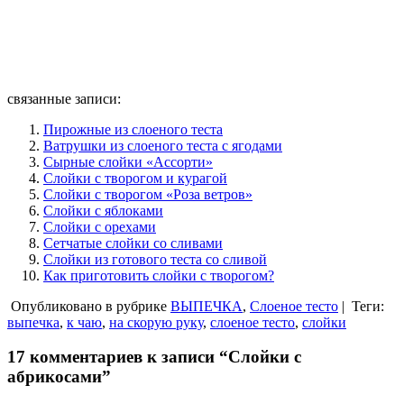
связанные записи:
Пирожные из слоеного теста
Ватрушки из слоеного теста с ягодами
Сырные слойки «Ассорти»
Слойки с творогом и курагой
Слойки с творогом «Роза ветров»
Слойки с яблоками
Слойки с орехами
Сетчатые слойки со сливами
Слойки из готового теста со сливой
Как приготовить слойки с творогом?
Опубликовано в рубрике
ВЫПЕЧКА
,
Слоеное тесто
|
Теги:
выпечка
,
к чаю
,
на скорую руку
,
слоеное тесто
,
слойки
17 комментариев к записи “Слойки с
абрикосами”