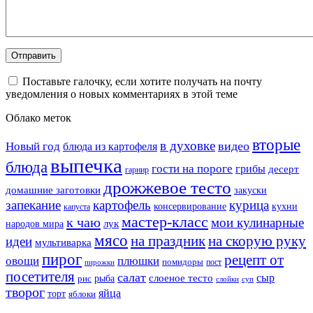
Поставьте галочку, если хотите получать на почту
уведомления о новых комментариях в этой теме
Облако меток
вторые
в духовке
видео
Новый год
блюда из картофеля
выпечка
блюда
гости на пороге
грибы
десерт
гарнир
дрожжевое тесто
домашние заготовки
закуски
запекание
картофель
курица
кухни
консервирование
капуста
мастер-класс
к чаю
мои кулинарные
лук
народов мира
мясо
на праздник
на скорую руку
идеи
мультиварка
пирог
рецепт от
овощи
плюшки
помидоры
пост
пирожки
посетителя
салат
сыр
рыба
слоеное тесто
рис
суп
слойки
творог
яйца
торт
яблоки