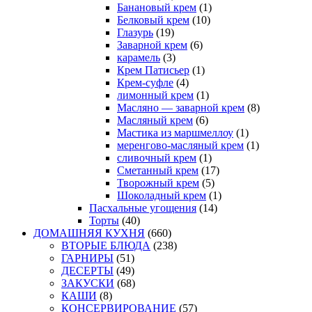
Банановый крем
(1)
Белковый крем
(10)
Глазурь
(19)
Заварной крем
(6)
карамель
(3)
Крем Патисьер
(1)
Крем-суфле
(4)
лимонный крем
(1)
Масляно — заварной крем
(8)
Масляный крем
(6)
Мастика из маршмеллоу
(1)
меренгово-масляный крем
(1)
сливочный крем
(1)
Сметанный крем
(17)
Творожный крем
(5)
Шоколадный крем
(1)
Пасхальные угощения
(14)
Торты
(40)
ДОМАШНЯЯ КУХНЯ
(660)
ВТОРЫЕ БЛЮДА
(238)
ГАРНИРЫ
(51)
ДЕСЕРТЫ
(49)
ЗАКУСКИ
(68)
КАШИ
(8)
КОНСЕРВИРОВАНИЕ
(57)