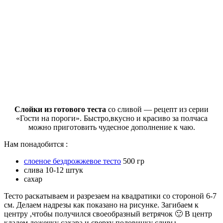
Слойки из готового теста
со сливой — рецепт из серии
«Гости на пороги». Быстро,вкусно и красиво за полчаса
можно приготовить чудесное дополнение к чаю.
Нам понадобится :
слоеное бездрожжевое тесто
500 гр
слива 10-12 штук
сахар
Тесто раскатываем и разрезаем на квадратики со стороной 6-7
см. Делаем надрезы как показано на рисунке. Загибаем к
центру ,чтобы получился своеобразный ветрячок 🙂 В центр
кладем ложечку сахара и сверху половинку сливы.