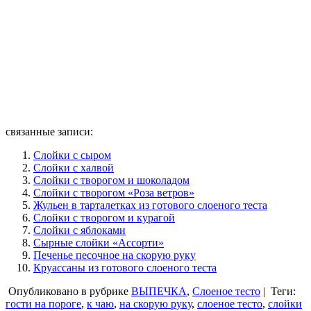
связанные записи:
Слойки с сыром
Слойки с халвой
Слойки с творогом и шоколадом
Слойки с творогом «Роза ветров»
Жульен в тарталетках из готового слоеного теста
Слойки с творогом и курагой
Слойки с яблоками
Сырные слойки «Ассорти»
Печенье песочное на скорую руку
Круассаны из готового слоеного теста
Опубликовано в рубрике
ВЫПЕЧКА
,
Слоеное тесто
|
Теги:
гости на пороге
,
к чаю
,
на скорую руку
,
слоеное тесто
,
слойки