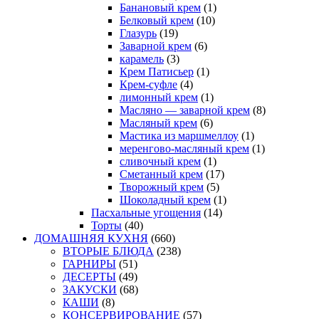
Банановый крем
(1)
Белковый крем
(10)
Глазурь
(19)
Заварной крем
(6)
карамель
(3)
Крем Патисьер
(1)
Крем-суфле
(4)
лимонный крем
(1)
Масляно — заварной крем
(8)
Масляный крем
(6)
Мастика из маршмеллоу
(1)
меренгово-масляный крем
(1)
сливочный крем
(1)
Сметанный крем
(17)
Творожный крем
(5)
Шоколадный крем
(1)
Пасхальные угощения
(14)
Торты
(40)
ДОМАШНЯЯ КУХНЯ
(660)
ВТОРЫЕ БЛЮДА
(238)
ГАРНИРЫ
(51)
ДЕСЕРТЫ
(49)
ЗАКУСКИ
(68)
КАШИ
(8)
КОНСЕРВИРОВАНИЕ
(57)