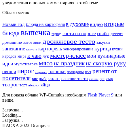
уведомления о новых комментариях в этой теме
Облако меток
вторые
в духовке
видео
Новый год
блюда из картофеля
выпечка
блюда
гости на пороге
грибы
десерт
гарнир
дрожжевое тесто
домашние заготовки
закуски
запекание
картофель
курица
кухни
консервирование
капуста
мастер-класс
к чаю
мои кулинарные
лук
народов мира
мясо
на праздник
на скорую руку
идеи
мультиварка
пирог
рецепт от
овощи
плюшки
помидоры
пост
пирожки
посетителя
салат
сыр
рыба
слоеное тесто
рис
суп
слойки
творог
яйца
торт
яблоки
Для показа облака WP-Cumulus необходим
Flash Player 9
или
выше.
Загрузка...
Loading...
Загрузка...
ПАСХА 2023 16 апреля