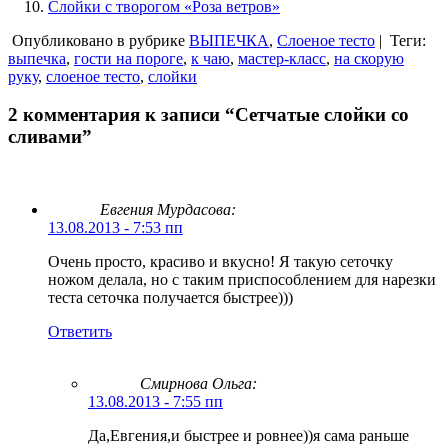
Слойки с творогом «Роза ветров»
Опубликовано в рубрике
ВЫПЕЧКА
,
Слоеное тесто
|
Теги:
выпечка
,
гости на пороге
,
к чаю
,
мастер-класс
,
на скорую
руку
,
слоеное тесто
,
слойки
2 комментария к записи “Сетчатые слойки со
сливами”
Евгения Мурдасова:
13.08.2013 - 7:53 пп
Очень просто, красиво и вкусно! Я такую сеточку
ножом делала, но с таким приспособлением для нарезки
теста сеточка получается быстрее)))
Ответить
Смирнова Ольга
:
13.08.2013 - 7:55 пп
Да,Евгения,и быстрее и ровнее))я сама раньше