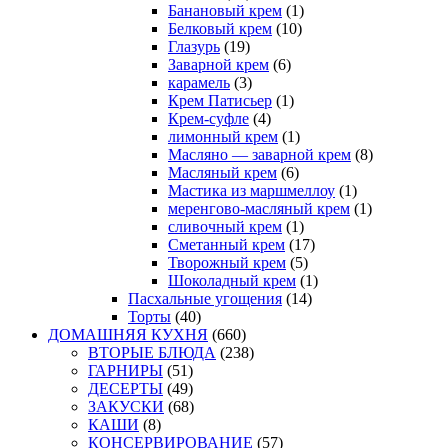
Банановый крем
(1)
Белковый крем
(10)
Глазурь
(19)
Заварной крем
(6)
карамель
(3)
Крем Патисьер
(1)
Крем-суфле
(4)
лимонный крем
(1)
Масляно — заварной крем
(8)
Масляный крем
(6)
Мастика из маршмеллоу
(1)
меренгово-масляный крем
(1)
сливочный крем
(1)
Сметанный крем
(17)
Творожный крем
(5)
Шоколадный крем
(1)
Пасхальные угощения
(14)
Торты
(40)
ДОМАШНЯЯ КУХНЯ
(660)
ВТОРЫЕ БЛЮДА
(238)
ГАРНИРЫ
(51)
ДЕСЕРТЫ
(49)
ЗАКУСКИ
(68)
КАШИ
(8)
КОНСЕРВИРОВАНИЕ
(57)