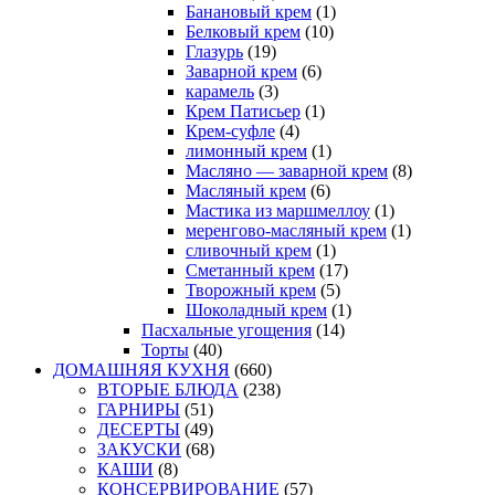
Банановый крем
(1)
Белковый крем
(10)
Глазурь
(19)
Заварной крем
(6)
карамель
(3)
Крем Патисьер
(1)
Крем-суфле
(4)
лимонный крем
(1)
Масляно — заварной крем
(8)
Масляный крем
(6)
Мастика из маршмеллоу
(1)
меренгово-масляный крем
(1)
сливочный крем
(1)
Сметанный крем
(17)
Творожный крем
(5)
Шоколадный крем
(1)
Пасхальные угощения
(14)
Торты
(40)
ДОМАШНЯЯ КУХНЯ
(660)
ВТОРЫЕ БЛЮДА
(238)
ГАРНИРЫ
(51)
ДЕСЕРТЫ
(49)
ЗАКУСКИ
(68)
КАШИ
(8)
КОНСЕРВИРОВАНИЕ
(57)