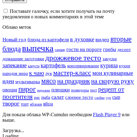
Поставьте галочку, если хотите получать на почту
уведомления о новых комментариях в этой теме
Облако меток
вторые
в духовке
видео
Новый год
блюда из картофеля
выпечка
блюда
гости на пороге
грибы
десерт
гарнир
дрожжевое тесто
домашние заготовки
закуски
запекание
картофель
курица
кухни
консервирование
капуста
мастер-класс
к чаю
мои кулинарные
лук
народов мира
мясо
на праздник
на скорую руку
идеи
мультиварка
пирог
рецепт от
овощи
плюшки
помидоры
пост
пирожки
посетителя
салат
сыр
рыба
слоеное тесто
рис
суп
слойки
творог
яйца
торт
яблоки
Для показа облака WP-Cumulus необходим
Flash Player 9
или
выше.
Загрузка...
Loading...