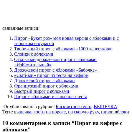
связанные записи:
Пирог «Букет роз» моя новая версия с яблоками и с
творогом и курагой
Творожный пирог с яблоками «1000 лепестков»
Слойки с яблоками
Открытый дрожжевой пирог с яблоками
«ИзЮмительный»
Дрожжевой пирог с яблоками «Бабочка»
«Сытный» пирог из теста на кефире
Дрожжевой пирог с яблоками
Французский пирог с яблоками
Быстрый пирог с яблоками
Пирог с яблоками из слоеного теста
Опубликовано в рубрике
Бисквитное тесто
,
ВЫПЕЧКА
|
Теги:
выпечка
,
гости на пороге
,
на скорую руку
,
пирог
,
яблоки
10 комментариев к записи “Пирог на кефире с
яблоками”