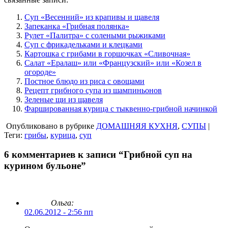
Суп «Весенний» из крапивы и щавеля
Запеканка «Грибная полянка»
Рулет «Палитра» с солеными рыжиками
Суп с фрикадельками и клецками
Картошка с грибами в горшочках «Сливочная»
Салат «Ералаш» или «Французский» или «Козел в
огороде»
Постное блюдо из риса с овощами
Рецепт грибного супа из шампиньонов
Зеленые щи из щавеля
Фаршированная курица с тыквенно-грибной начинкой
Опубликовано в рубрике
ДОМАШНЯЯ КУХНЯ
,
СУПЫ
|
Теги:
грибы
,
курица
,
суп
6 комментариев к записи “Грибной суп на
курином бульоне”
Ольга:
02.06.2012 - 2:56 пп