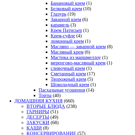
Банановый крем
(1)
Белковый крем
(10)
Глазурь
(19)
Заварной крем
(6)
карамель
(3)
Крем Патисьер
(1)
Крем-суфле
(4)
лимонный крем
(1)
Масляно — заварной крем
(8)
Масляный крем
(6)
Мастика из маршмеллоу
(1)
меренгово-масляный крем
(1)
сливочный крем
(1)
Сметанный крем
(17)
Творожный крем
(5)
Шоколадный крем
(1)
Пасхальные угощения
(14)
Торты
(40)
ДОМАШНЯЯ КУХНЯ
(660)
ВТОРЫЕ БЛЮДА
(238)
ГАРНИРЫ
(51)
ДЕСЕРТЫ
(49)
ЗАКУСКИ
(68)
КАШИ
(8)
КОНСЕРВИРОВАНИЕ
(57)