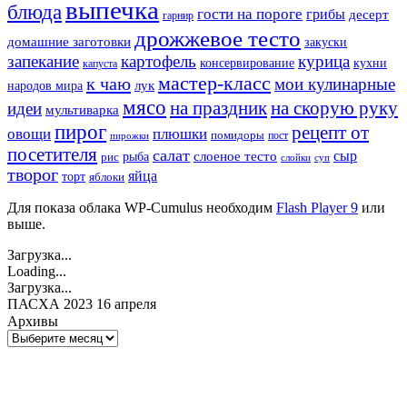
выпечка
блюда
гости на пороге
грибы
десерт
гарнир
дрожжевое тесто
домашние заготовки
закуски
запекание
картофель
курица
кухни
консервирование
капуста
мастер-класс
к чаю
мои кулинарные
лук
народов мира
мясо
на праздник
на скорую руку
идеи
мультиварка
пирог
рецепт от
овощи
плюшки
помидоры
пост
пирожки
посетителя
салат
сыр
рыба
слоеное тесто
рис
суп
слойки
творог
яйца
торт
яблоки
Для показа облака WP-Cumulus необходим
Flash Player 9
или
выше.
Загрузка...
Loading...
Загрузка...
ПАСХА 2023 16 апреля
Архивы
Архивы