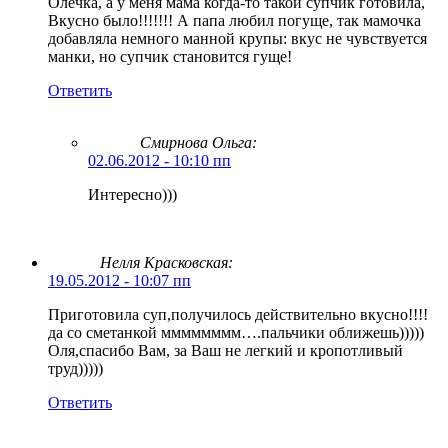
Олечка, а у меня мама когда-то такой супчик готовила,
Вкусно было!!!!!!! А папа любил погуще, так мамочка
добавляла немного манной крупы: вкус не чувствуется
манки, но супчик становится гуще!
Ответить
Смирнова Ольга
:
02.06.2012 - 10:10 пп
Интересно)))
Нелля Красковская:
19.05.2012 - 10:07 пп
Приготовила суп,получилось действительно вкусно!!!!
да со сметанкой мммммммм….пальчики оближешь)))))
Оля,спасибо Вам, за Ваш не легкий и кропотливый
труд)))))
Ответить