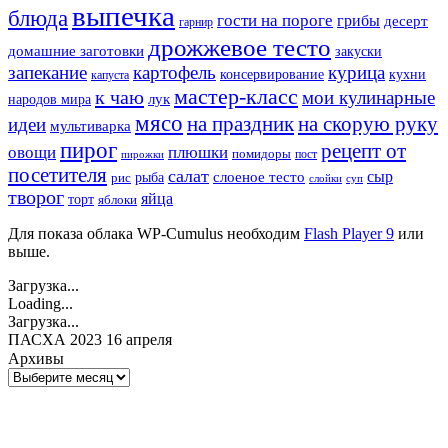
выпечка
блюда
гости на пороге
грибы
десерт
гарнир
дрожжевое тесто
домашние заготовки
закуски
запекание
картофель
курица
кухни
консервирование
капуста
мастер-класс
к чаю
мои кулинарные
лук
народов мира
мясо
на праздник
на скорую руку
идеи
мультиварка
пирог
рецепт от
овощи
плюшки
помидоры
пост
пирожки
посетителя
салат
сыр
рыба
слоеное тесто
рис
суп
слойки
творог
яйца
торт
яблоки
Для показа облака WP-Cumulus необходим
Flash Player 9
или
выше.
Загрузка...
Loading...
Загрузка...
ПАСХА 2023 16 апреля
Архивы
Архивы