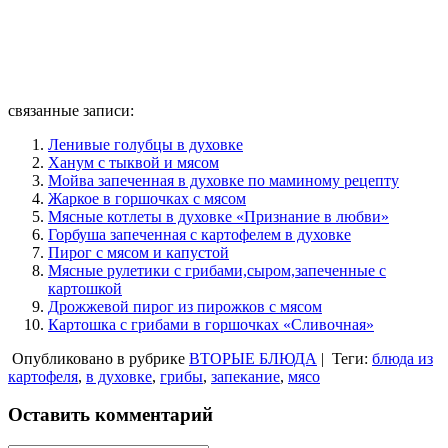
связанные записи:
Ленивые голубцы в духовке
Ханум с тыквой и мясом
Мойва запеченная в духовке по маминому рецепту
Жаркое в горшочках с мясом
Мясные котлеты в духовке «Признание в любви»
Горбуша запеченная с картофелем в духовке
Пирог с мясом и капустой
Мясные рулетики с грибами,сыром,запеченные с
картошкой
Дрожжевой пирог из пирожков с мясом
Картошка с грибами в горшочках «Сливочная»
Опубликовано в рубрике
ВТОРЫЕ БЛЮДА
|
Теги:
блюда из
картофеля
,
в духовке
,
грибы
,
запекание
,
мясо
Оставить комментарий