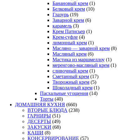
Банановый крем
(1)
Белковый крем
(10)
Глазурь
(19)
Заварной крем
(6)
карамель
(3)
Крем Патисьер
(1)
Крем-суфле
(4)
лимонный крем
(1)
Масляно — заварной крем
(8)
Масляный крем
(6)
Мастика из маршмеллоу
(1)
меренгово-масляный крем
(1)
сливочный крем
(1)
Сметанный крем
(17)
Творожный крем
(5)
Шоколадный крем
(1)
Пасхальные угощения
(14)
Торты
(40)
ДОМАШНЯЯ КУХНЯ
(660)
ВТОРЫЕ БЛЮДА
(238)
ГАРНИРЫ
(51)
ДЕСЕРТЫ
(49)
ЗАКУСКИ
(68)
КАШИ
(8)
КОНСЕРВИРОВАНИЕ
(57)