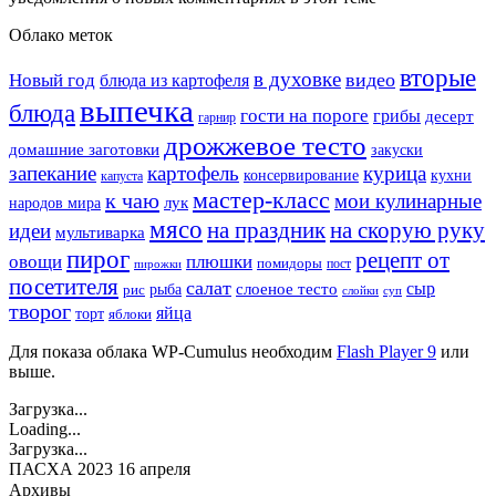
Облако меток
вторые
в духовке
видео
Новый год
блюда из картофеля
выпечка
блюда
гости на пороге
грибы
десерт
гарнир
дрожжевое тесто
домашние заготовки
закуски
запекание
картофель
курица
кухни
консервирование
капуста
мастер-класс
к чаю
мои кулинарные
лук
народов мира
мясо
на праздник
на скорую руку
идеи
мультиварка
пирог
рецепт от
овощи
плюшки
помидоры
пост
пирожки
посетителя
салат
сыр
рыба
слоеное тесто
рис
суп
слойки
творог
яйца
торт
яблоки
Для показа облака WP-Cumulus необходим
Flash Player 9
или
выше.
Загрузка...
Loading...
Загрузка...
ПАСХА 2023 16 апреля
Архивы