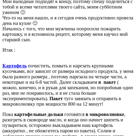
Мои выходные подходят к концу, поэтому спешу поделиться с
тобой и всеми читателями твоего сайта, моим субботним
ужином 🙂
Что-то на меня нашло, и я сегодня очень продуктивно провела
день на кухне 🙂
Началось с того, что мои мужчины попросили пожарить
картошку, и я вспомнила рецепт, которому меня научил мой
старший сын.
Итак :
Картофель
почистить, помыть и нарезать крупными
кусочками, все зависит от размера
исходного продукта, у меня
была разного размера , поэтому нарезала на четыре части, а
некоторые и на 6-8 частей. Далее складываем
в пакет
(
можно, конечно, и в рукав для запекания, но попробовав один
раз, мне не понравилось, и я не стала больше
экспериментировать).
Пакет
туго завязать и
отправить в
микроволновку при мощности 800 на 12 минут!
Пока
картофельные дольки
готовятся
в микроволновке
,
разогреть в сковороде масло, и когда оно начнет шипеть и
пузыриться, осторожно выкладываем наш картофель
(аккуратно , не обожгитесь паром из пакета). Солим и