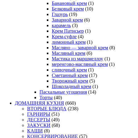
Банановый крем
(1)
Белковый крем
(10)
Глазурь
(19)
Заварной крем
(6)
карамель
(3)
Крем Патисьер
(1)
Крем-суфле
(4)
лимонный крем
(1)
Масляно — заварной крем
(8)
Масляный крем
(6)
Мастика из маршмеллоу
(1)
меренгово-масляный крем
(1)
сливочный крем
(1)
Сметанный крем
(17)
Творожный крем
(5)
Шоколадный крем
(1)
Пасхальные угощения
(14)
Торты
(40)
ДОМАШНЯЯ КУХНЯ
(660)
ВТОРЫЕ БЛЮДА
(238)
ГАРНИРЫ
(51)
ДЕСЕРТЫ
(49)
ЗАКУСКИ
(68)
КАШИ
(8)
КОНСЕРВИРОВАНИЕ
(57)