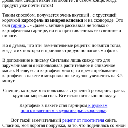
добавляем специи какие вы любите , в самом конце, когда
продукт уже почти готов!
Таким способом, получается очень вкусный , с хрустящей
корочкой
картофель из микроволновки
и на сковороде. Это
был
гарнир
…» Далее Светлана рассказала не только о
картофельном гарнире, но и о пригтовленных ею свинине и
пироге.
Но я думаю, что эти замечательные рецепты появятся тогда,
когда я их повторю и проиллюстрирую пошаговыми фото.
В дополнение к письму Светланы лишь скажу, что для
зарумянивания я использовала растительное и сливочное
масло. И еще, если картофеля много, то время пребывания
картофеля в пакете в микроволновке лучше увеличить на 3-5
минут.
Специи, которые я использовала : сушеный розмарин, травы,
крупная морская соль. Все исключительно по вкусу.
Картофель в пакете стал гарниром
к рулькам,
приготовленным в мультиварке-скороварке
.
Вот такой замечательный
рецепт от посетителя
сайта.
Спасибо, моя дорогая подружка, за то, что поделилась со мной