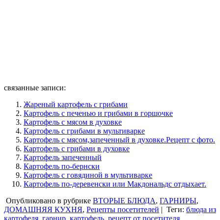
связанные записи:
Жареный картофель с грибами
Картофель с печенью и грибами в горшочке
Картофель с мясом в духовке
Картофель с грибами в мультиварке
Картофель с мясом,запеченный в духовке.Рецепт с фото.
Картофель с грибами в духовке
Картофель запеченный
Картофель по-бернски
Картофель с говядиной в мультиварке
Картофель по-деревенски или Макдональдс отдыхает.
Опубликовано в рубрике
ВТОРЫЕ БЛЮДА
,
ГАРНИРЫ
,
ДОМАШНЯЯ КУХНЯ
,
Рецепты посетителей
|
Теги:
блюда из
картофеля
,
гарнир
,
картофель
,
рецепт от посетителя