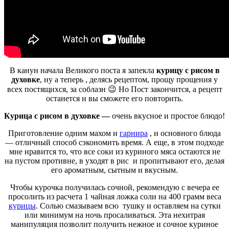
В канун начала Великого поста я запекла
курицу с рисом в
духовке
, ну а теперь , делясь рецептом, прощу прощения у
всех постящихся, за соблазн 😉 Но Пост закончится, а рецепт
останется и вы сможете его повторить.
Курица с рисом в духовке —
очень вкусное и простое блюдо!
Приготовление одним махом и
гарнира
, и основного блюда
— отличный способ сэкономить время. А еще, в этом подходе
мне нравится то, что все соки из куриного мяса остаются не
на пустом противне, в уходят в рис и пропитывают его, делая
его ароматным, сытным и вкусным.
Чтобы курочка получилась сочной, рекомендую с вечера ее
просолить из расчета 1 чайная ложка соли на 400 грамм веса
курицы
. Солью смазываем всю тушку и оставляем на сутки
или минимум на ночь просаливаться. Эта нехитрая
манипуляция позволит получить нежное и сочное куриное