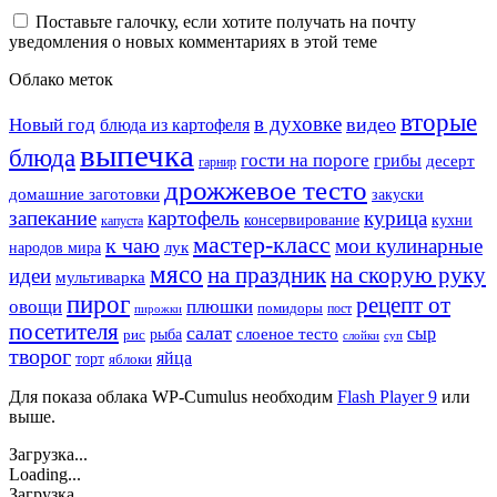
Поставьте галочку, если хотите получать на почту
уведомления о новых комментариях в этой теме
Облако меток
вторые
в духовке
видео
Новый год
блюда из картофеля
выпечка
блюда
гости на пороге
грибы
десерт
гарнир
дрожжевое тесто
домашние заготовки
закуски
запекание
картофель
курица
кухни
консервирование
капуста
мастер-класс
к чаю
мои кулинарные
лук
народов мира
мясо
на праздник
на скорую руку
идеи
мультиварка
пирог
рецепт от
овощи
плюшки
помидоры
пост
пирожки
посетителя
салат
сыр
рыба
слоеное тесто
рис
суп
слойки
творог
яйца
торт
яблоки
Для показа облака WP-Cumulus необходим
Flash Player 9
или
выше.
Загрузка...
Loading...
Загрузка...