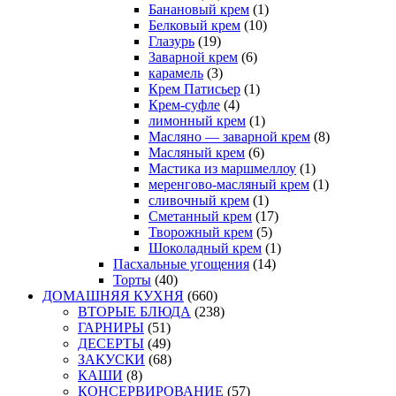
Банановый крем
(1)
Белковый крем
(10)
Глазурь
(19)
Заварной крем
(6)
карамель
(3)
Крем Патисьер
(1)
Крем-суфле
(4)
лимонный крем
(1)
Масляно — заварной крем
(8)
Масляный крем
(6)
Мастика из маршмеллоу
(1)
меренгово-масляный крем
(1)
сливочный крем
(1)
Сметанный крем
(17)
Творожный крем
(5)
Шоколадный крем
(1)
Пасхальные угощения
(14)
Торты
(40)
ДОМАШНЯЯ КУХНЯ
(660)
ВТОРЫЕ БЛЮДА
(238)
ГАРНИРЫ
(51)
ДЕСЕРТЫ
(49)
ЗАКУСКИ
(68)
КАШИ
(8)
КОНСЕРВИРОВАНИЕ
(57)