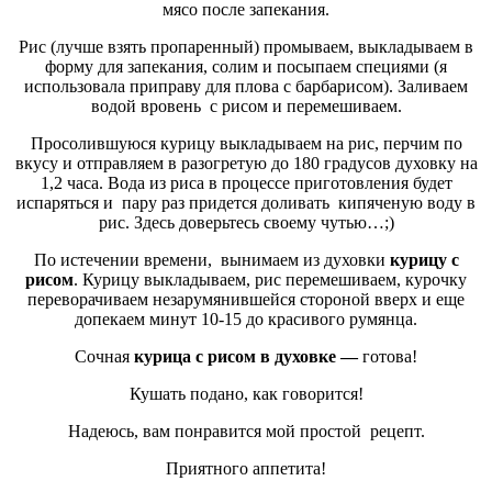
мясо после запекания.
Рис (лучше взять пропаренный) промываем, выкладываем в
форму для запекания, солим и посыпаем специями (я
использовала приправу для плова с барбарисом). Заливаем
водой вровень с рисом и перемешиваем.
Просолившуюся курицу выкладываем на рис, перчим по
вкусу и отправляем в разогретую до 180 градусов духовку на
1,2 часа. Вода из риса в процессе приготовления будет
испаряться и пару раз придется доливать кипяченую воду в
рис. Здесь доверьтесь своему чутью…;)
По истечении времени, вынимаем из духовки
курицу с
рисом
. Курицу выкладываем, рис перемешиваем, курочку
переворачиваем незарумянившейся стороной вверх и еще
допекаем минут 10-15 до красивого румянца.
Сочная
курица с рисом в духовке —
готова!
Кушать подано, как говорится!
Надеюсь, вам понравится мой простой рецепт.
Приятного аппетита!