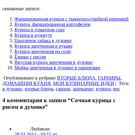
связанные записи:
Фаршированная курица с тыквенно-грибной начинкой
Курица, фаршированная картофелем
Курица в томатном соке
Курица в кунжуте
Цыпленок табака в духовке
Курица запеченная в рукаве
Курица,запеченная на соли
Ёжики с рисом
Вкусная курица запеченная в духовке
Мойва,запеченная в духовке в панировке
Опубликовано в рубрике
ВТОРЫЕ БЛЮДА
,
ГАРНИРЫ
,
ДОМАШНЯЯ КУХНЯ
,
МОИ КУЛИНАРНЫЕ ИДЕИ
|
Теги:
в духовке
,
вторые блюда
,
гарнир
,
запекание
,
курица
,
рис
4 комментария к записи “Сочная курица с
рисом в духовке”
Людмила:
28.03.2014 - 10:33 дп