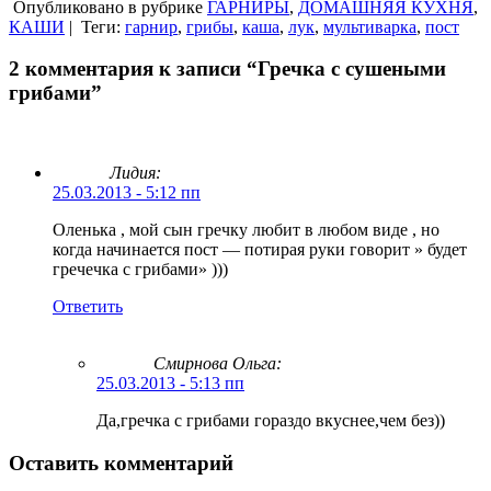
Опубликовано в рубрике
ГАРНИРЫ
,
ДОМАШНЯЯ КУХНЯ
,
КАШИ
|
Теги:
гарнир
,
грибы
,
каша
,
лук
,
мультиварка
,
пост
2 комментария к записи “Гречка с сушеными
грибами”
Лидия:
25.03.2013 - 5:12 пп
Оленька , мой сын гречку любит в любом виде , но
когда начинается пост — потирая руки говорит » будет
гречечка с грибами» )))
Ответить
Смирнова Ольга
:
25.03.2013 - 5:13 пп
Да,гречка с грибами гораздо вкуснее,чем без))
Оставить комментарий