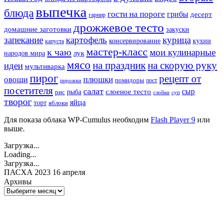
выпечка
блюда
гости на пороге
грибы
десерт
гарнир
дрожжевое тесто
домашние заготовки
закуски
запекание
картофель
курица
кухни
консервирование
капуста
мастер-класс
к чаю
мои кулинарные
лук
народов мира
мясо
на праздник
на скорую руку
идеи
мультиварка
пирог
рецепт от
овощи
плюшки
помидоры
пост
пирожки
посетителя
салат
сыр
рыба
слоеное тесто
рис
суп
слойки
творог
яйца
торт
яблоки
Для показа облака WP-Cumulus необходим
Flash Player 9
или
выше.
Загрузка...
Loading...
Загрузка...
ПАСХА 2023 16 апреля
Архивы
Архивы