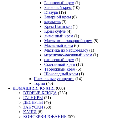
Банановый крем
(1)
Белковый крем
(10)
Глазурь
(19)
Заварной крем
(6)
карамель
(3)
Крем Патисьер
(1)
Крем-суфле
(4)
лимонный крем
(1)
Масляно — заварной крем
(8)
Масляный крем
(6)
Мастика из маршмеллоу
(1)
меренгово-масляный крем
(1)
сливочный крем
(1)
Сметанный крем
(17)
Творожный крем
(5)
Шоколадный крем
(1)
Пасхальные угощения
(14)
Торты
(40)
ДОМАШНЯЯ КУХНЯ
(660)
ВТОРЫЕ БЛЮДА
(238)
ГАРНИРЫ
(51)
ДЕСЕРТЫ
(49)
ЗАКУСКИ
(68)
КАШИ
(8)
КОНСЕРВИРОВАНИЕ
(57)