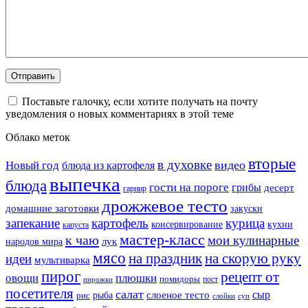
Поставьте галочку, если хотите получать на почту
уведомления о новых комментариях в этой теме
Облако меток
вторые
в духовке
видео
Новый год
блюда из картофеля
выпечка
блюда
гости на пороге
грибы
десерт
гарнир
дрожжевое тесто
домашние заготовки
закуски
запекание
картофель
курица
кухни
консервирование
капуста
мастер-класс
к чаю
мои кулинарные
лук
народов мира
мясо
на праздник
на скорую руку
идеи
мультиварка
пирог
рецепт от
овощи
плюшки
помидоры
пост
пирожки
посетителя
салат
сыр
рыба
слоеное тесто
рис
суп
слойки