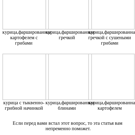
курица,фаршированная
курица,фаршированная
курица,фаршированна
картофелем с
гречкой
гречкой с сушеными
грибами
грибами
курица с тыквенно-
курица,фаршированная
курица,фаршированна
грибной начинкой
блинами
картофелем
Если перед вами встал этот вопрос, то эта статья вам
непременно поможет.