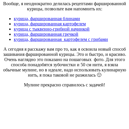
Вообще, я неоднократно делилась рецептами фаршированной
курицы, позвольте вам напомнить их:
курица, фаршированная блинами
курица, фаршированная картофелем
курица с тыквенно-грибной начинкой
курица, фаршированная гречкой
курица, фаршированная картофелем с грибами
А сегодня я расскажу вам про то, как я освоила новый способ
зашивания фаршированной курицы. Это и быстро, и красиво.
Очень наглядно это показано на пошаговых фото. Для этого
способа понадобятся зубочистки и 50 см нити, я взяла
обычные мулине, но в идеале, надо использовать кулинарную
нить, я пока таковой не разжилась 🙂
Мулине прекрасно справилось с задачей!