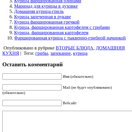
Курица фаршированная блинами
Маринад для курицы в духовке
Домашняя курица-гриль
Курица запеченная в рукаве
Курица фаршированная гречкой
Курица, фаршированная картофелем с грибами
Курица, фаршированная картофелем
Фаршированная курица с тыквенно-грибной начинкой
Опубликовано в рубрике
ВТОРЫЕ БЛЮДА
,
ДОМАШНЯЯ
КУХНЯ
|
Теги:
грибы
,
запекание
,
курица
Оставить комментарий
Имя (обязательно)
Mail (не будет опубликовано)
(обязательно)
Вебсайт