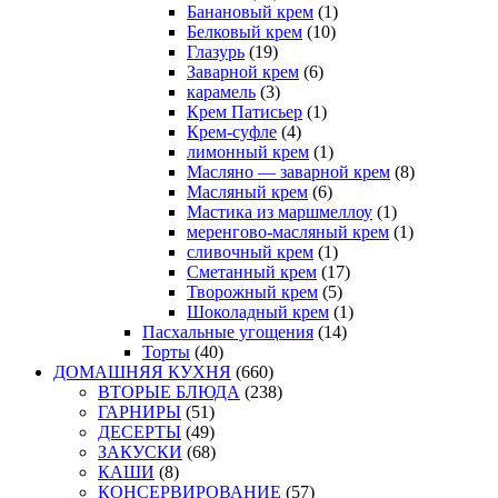
Банановый крем
(1)
Белковый крем
(10)
Глазурь
(19)
Заварной крем
(6)
карамель
(3)
Крем Патисьер
(1)
Крем-суфле
(4)
лимонный крем
(1)
Масляно — заварной крем
(8)
Масляный крем
(6)
Мастика из маршмеллоу
(1)
меренгово-масляный крем
(1)
сливочный крем
(1)
Сметанный крем
(17)
Творожный крем
(5)
Шоколадный крем
(1)
Пасхальные угощения
(14)
Торты
(40)
ДОМАШНЯЯ КУХНЯ
(660)
ВТОРЫЕ БЛЮДА
(238)
ГАРНИРЫ
(51)
ДЕСЕРТЫ
(49)
ЗАКУСКИ
(68)
КАШИ
(8)
КОНСЕРВИРОВАНИЕ
(57)