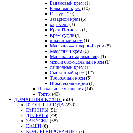
Банановый крем
(1)
Белковый крем
(10)
Глазурь
(19)
Заварной крем
(6)
карамель
(3)
Крем Патисьер
(1)
Крем-суфле
(4)
лимонный крем
(1)
Масляно — заварной крем
(8)
Масляный крем
(6)
Мастика из маршмеллоу
(1)
меренгово-масляный крем
(1)
сливочный крем
(1)
Сметанный крем
(17)
Творожный крем
(5)
Шоколадный крем
(1)
Пасхальные угощения
(14)
Торты
(40)
ДОМАШНЯЯ КУХНЯ
(660)
ВТОРЫЕ БЛЮДА
(238)
ГАРНИРЫ
(51)
ДЕСЕРТЫ
(49)
ЗАКУСКИ
(68)
КАШИ
(8)
КОНСЕРВИРОВАНИЕ
(57)