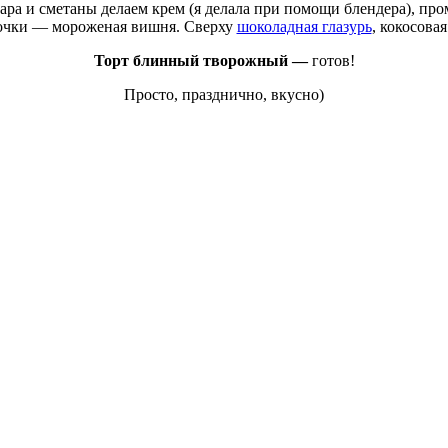
ра и сметаны делаем крем (я делала при помощи блендера), пром
озочки — мороженая вишня. Сверху
шоколадная глазурь
, кокосова
Торт блинный творожный —
готов!
Просто, празднично, вкусно)