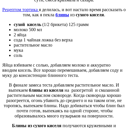
Рецептом тортика
я делилась, и вот настало время рассказать о
том, как я пекла
блины
из
сухого киселя
.
сухой кисель
(1/2 брикета) 125 грамм
молоко 500 мл
2 яйца
сода 1 чайная ложка без верха
растительное масло
мука
соль
Яйца взбиваем с солью, добавляем молоко и аккуратно
вводим кисель. Все хорошо перемешиваем, добавляем соду и
муку до консистенции блинного теста.
В финале замеса теста добавляем растительное масло. И
выпекаем
блины из киселя
на разогретой и смазанной
растительным маслом сковороде. Когда сковорода хорошо
разогреется, огонь убавить до среднего и на таком огне, не
торопясь, выпекаем блины. Надо добиваться чтобы блин был
почти готов, выпекаясь на одной стороне, чтобы
образовывалось много пузырьков на поверхности.
Блины из сухого киселя
получаются кружевными и