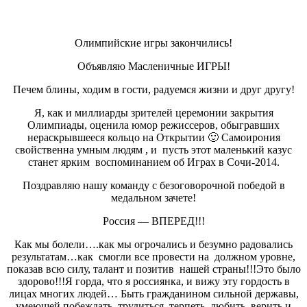
Олимпийские игры закончились!
Объявляю Масленичные ИГРЫ!
Печем блины, ходим в гости, радуемся жизни и друг другу!
Я, как и миллиарды зрителей церемонии закрытия
Олимпиады, оценила юмор режиссеров, обыгравших
нераскрывшееся кольцо на Открытии 🙂 Самоирония
свойственна умным людям , и пусть этот маленький казус
станет ярким воспоминанием об Играх в Сочи-2014.
Поздравляю нашу команду с безоговорочной победой в
медальном зачете!
Россия — ВПЕРЕД!!!
Как мы болели….как мы огрочались и безумно радовались
результатам…как смогли все провести на должном уровне,
показав всю силу, талант и позитив нашей страны!!!Это было
здорово!!!Я горда, что я россиянка, и вижу эту гордость в
лицах многих людей… Быть гражданином сильной державы,
умеющей побеждать, трудиться, терпеть, любить, верить и