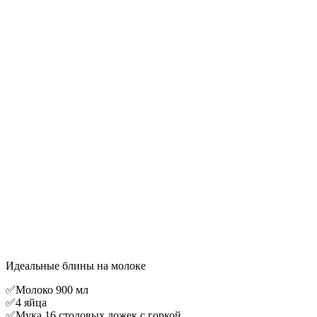
Идеальные блины на молоке
✅Молоко 900 мл
✅4 яйца
✅Мука 16 столовых ложек с горкой