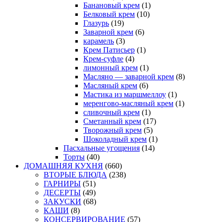
Банановый крем
(1)
Белковый крем
(10)
Глазурь
(19)
Заварной крем
(6)
карамель
(3)
Крем Патисьер
(1)
Крем-суфле
(4)
лимонный крем
(1)
Масляно — заварной крем
(8)
Масляный крем
(6)
Мастика из маршмеллоу
(1)
меренгово-масляный крем
(1)
сливочный крем
(1)
Сметанный крем
(17)
Творожный крем
(5)
Шоколадный крем
(1)
Пасхальные угощения
(14)
Торты
(40)
ДОМАШНЯЯ КУХНЯ
(660)
ВТОРЫЕ БЛЮДА
(238)
ГАРНИРЫ
(51)
ДЕСЕРТЫ
(49)
ЗАКУСКИ
(68)
КАШИ
(8)
КОНСЕРВИРОВАНИЕ
(57)