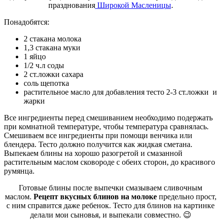
празднования
Широкой Масленицы
.
Понадобятся:
2 стакана молока
1,3 стакана муки
1 яйцо
1/2 ч.л соды
2 ст.ложки сахара
соль щепотка
растительное масло для добавления тесто 2-3 ст.ложки и
жарки
Все ингредиенты перед смешиванием необходимо подержать
при комнатной температуре, чтобы температура сравнялась.
Смешиваем все ингредиенты при помощи венчика или
блендера. Тесто должно получится как жидкая сметана.
Выпекаем блины на хорошо разогретой и смазанной
растительным маслом сковороде с обеих сторон, до красивого
румянца.
Готовые блины после выпечки смазываем сливочным
маслом.
Рецепт вкусных блинов на молоке
предельно прост,
с ним справится даже ребенок. Тесто для блинов на картинке
делали мои сыновья, и выпекали совместно. 😉