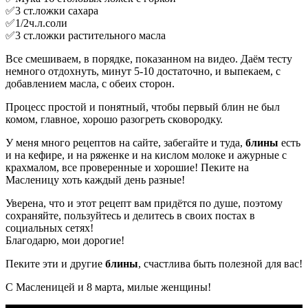
✅3 ст.ложки сахара
✅1/2ч.л.соли
✅3 ст.ложки растительного масла
Все смешиваем, в порядке, показанном на видео. Даём тесту
немного отдохнуть, минут 5-10 достаточно, и выпекаем, с
добавлением масла, с обеих сторон.
Процесс простой и понятный, чтобы первый блин не был
комом, главное, хорошо разогреть сковородку.
У меня много рецептов на сайте, забегайте и туда,
блины
есть
и на кефире, и на ряженке и на кислом молоке и ажурные с
крахмалом, все проверенные и хорошие! Пеките на
Масленицу хоть каждый день разные!
Уверена, что и этот рецепт вам придётся по душе, поэтому
сохраняйте, пользуйтесь и делитесь в своих постах в
социальных сетях!
Благодарю, мои дорогие!
Пеките эти и другие
блины
, счастлива быть полезной для вас!
С Масленицей и 8 марта, милые женщины!