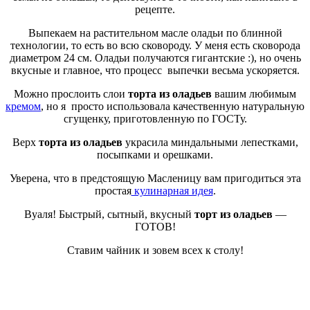
рецепте.
Выпекаем на растительном масле оладьи по блинной
технологии, то есть во всю сковороду. У меня есть сковорода
диаметром 24 см. Оладьи получаются гигантские :), но очень
вкусные и главное, что процесс выпечки весьма ускоряется.
Можно прослоить слои
торта из оладьев
вашим любимым
кремом
, но я просто использовала качественную натуральную
сгущенку, приготовленную по ГОСТу.
Верх
торта из оладьев
украсила миндальными лепестками,
посыпками и орешками.
Уверена, что в предстоящую Масленицу вам пригодиться эта
простая
кулинарная идея
.
Вуаля! Быстрый, сытный, вкусный
торт из оладьев
—
ГОТОВ!
Ставим чайник и зовем всех к столу!