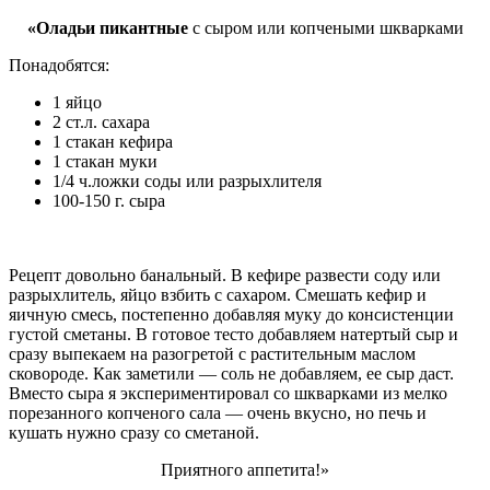
«Оладьи пикантные
с сыром или копчеными шкварками
Понадобятся:
1 яйцо
2 ст.л. сахара
1 стакан кефира
1 стакан муки
1/4 ч.ложки соды или разрыхлителя
100-150 г. сыра
Рецепт довольно банальный. В кефире развести соду или
разрыхлитель, яйцо взбить с сахаром. Смешать кефир и
яичную смесь, постепенно добавляя муку до консистенции
густой сметаны. В готовое тесто добавляем натертый сыр и
сразу выпекаем на разогретой с растительным маслом
сковороде. Как заметили — соль не добавляем, ее сыр даст.
Вместо сыра я экспериментировал со шкварками из мелко
порезанного копченого сала — очень вкусно, но печь и
кушать нужно сразу со сметаной.
Приятного аппетита!»