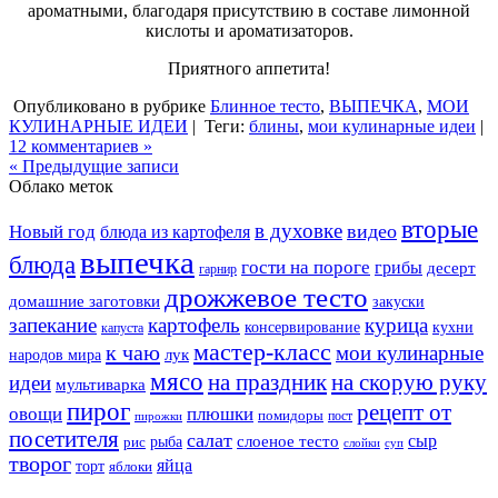
ароматными, благодаря присутствию в составе лимонной
кислоты и ароматизаторов.
Приятного аппетита!
Опубликовано в рубрике
Блинное тесто
,
ВЫПЕЧКА
,
МОИ
КУЛИНАРНЫЕ ИДЕИ
|
Теги:
блины
,
мои кулинарные идеи
|
12 комментариев »
« Предыдущие записи
Облако меток
вторые
в духовке
видео
Новый год
блюда из картофеля
выпечка
блюда
гости на пороге
грибы
десерт
гарнир
дрожжевое тесто
домашние заготовки
закуски
запекание
картофель
курица
кухни
консервирование
капуста
мастер-класс
к чаю
мои кулинарные
лук
народов мира
мясо
на праздник
на скорую руку
идеи
мультиварка
пирог
рецепт от
овощи
плюшки
помидоры
пост
пирожки
посетителя
салат
сыр
рыба
слоеное тесто
рис
суп
слойки
творог
яйца
торт
яблоки