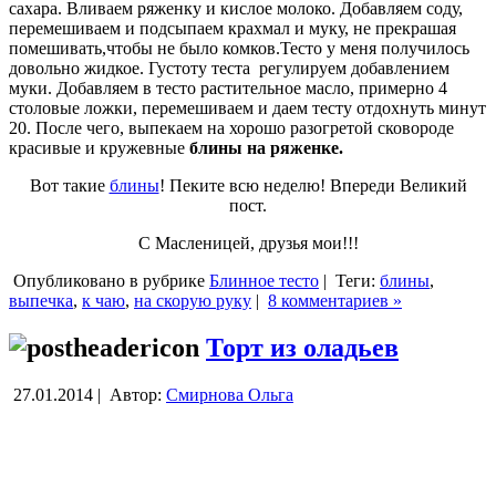
сахара. Вливаем ряженку и кислое молоко. Добавляем соду,
перемешиваем и подсыпаем крахмал и муку, не прекрашая
помешивать,чтобы не было комков.Тесто у меня получилось
довольно жидкое. Густоту теста регулируем добавлением
муки. Добавляем в тесто растительное масло, примерно 4
столовые ложки, перемешиваем и даем тесту отдохнуть минут
20. После чего, выпекаем на хорошо разогретой сковороде
красивые и кружевные
блины на ряженке.
Вот такие
блины
! Пеките всю неделю! Впереди Великий
пост.
С Масленицей, друзья мои!!!
Опубликовано в рубрике
Блинное тесто
|
Теги:
блины
,
выпечка
,
к чаю
,
на скорую руку
|
8 комментариев »
Торт из оладьев
27.01.2014 |
Автор:
Смирнова Ольга