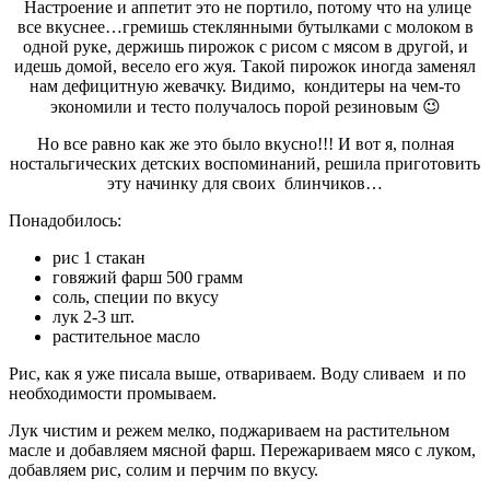
Настроение и аппетит это не портило, потому что на улице
все вкуснее…гремишь стеклянными бутылками с молоком в
одной руке, держишь пирожок с рисом с мясом в другой, и
идешь домой, весело его жуя. Такой пирожок иногда заменял
нам дефицитную жевачку. Видимо, кондитеры на чем-то
экономили и тесто получалось порой резиновым 😉
Но все равно как же это было вкусно!!! И вот я, полная
ностальгических детских воспоминаний, решила приготовить
эту начинку для своих блинчиков…
Понадобилось:
рис 1 стакан
говяжий фарш 500 грамм
соль, специи по вкусу
лук 2-3 шт.
растительное масло
Рис, как я уже писала выше, отвариваем. Воду сливаем и по
необходимости промываем.
Лук чистим и режем мелко, поджариваем на растительном
масле и добавляем мясной фарш. Пережариваем мясо с луком,
добавляем рис, солим и перчим по вкусу.