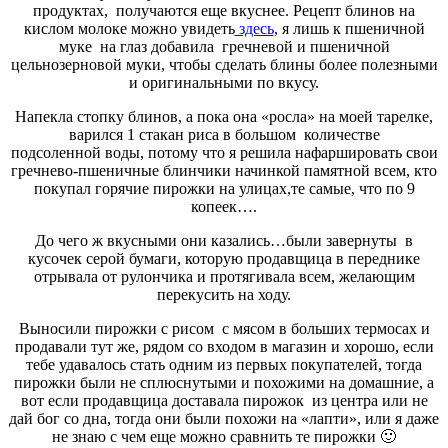
продуктах, получаются еще вкуснее. Рецепт блинов на
кислом молоке можно увидеть
здесь
, я лишь к пшеничной
муке на глаз добавила гречневой и пшеничной
цельнозерновой муки, чтобы сделать блины более полезными
и оригинальными по вкусу.
Напекла стопку блинов, а пока она «росла» на моей тарелке,
варился 1 стакан риса в большом количестве
подсоленной воды, потому что я решила нафаршировать свои
гречнево-пшеничные блинчики начинкой памятной всем, кто
покупал горячие пирожки на улицах,те самые, что по 9
копеек….
До чего ж вкусными они казались…были завернуты в
кусочек серой бумаги, которую продавщица в переднике
отрывала от рулончика и протягивала всем, желающим
перекусить на ходу.
Выносили пирожки с рисом с мясом в больших термосах и
продавали тут же, рядом со входом в магазин и хорошо, если
тебе удавалось стать одним из первых покупателей, тогда
пирожки были не сплюснутыми и похожими на домашние, а
вот если продавщица доставала пирожок из центра или не
дай бог со дна, тогда они были похожи на «лапти», или я даже
не знаю с чем еще можно сравнить те пирожки 🙂