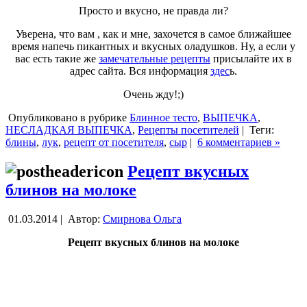
Просто и вкусно, не правда ли?
Уверена, что вам , как и мне, захочется в самое ближайшее
время напечь пикантных и вкусных оладушков. Ну, а если у
вас есть такие же
замечательные рецепты
присылайте их в
адрес сайта. Вся информация
здес
ь.
Очень жду!;)
Опубликовано в рубрике
Блинное тесто
,
ВЫПЕЧКА
,
НЕСЛАДКАЯ ВЫПЕЧКА
,
Рецепты посетителей
|
Теги:
блины
,
лук
,
рецепт от посетителя
,
сыр
|
6 комментариев »
Рецепт вкусных
блинов на молоке
01.03.2014 |
Автор:
Смирнова Ольга
Рецепт вкусных блинов на молоке