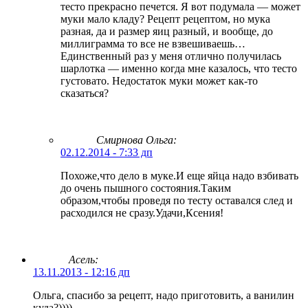
тесто прекрасно печется. Я вот подумала — может
муки мало кладу? Рецепт рецептом, но мука
разная, да и размер яиц разный, и вообще, до
миллиграмма то все не взвешиваешь…
Единственный раз у меня отлично получилась
шарлотка — именно когда мне казалось, что тесто
густовато. Недостаток муки может как-то
сказаться?
Смирнова Ольга
:
02.12.2014 - 7:33 дп
Похоже,что дело в муке.И еще яйца надо взбивать
до очень пышного состояния.Таким
образом,чтобы проведя по тесту оставался след и
расходился не сразу.Удачи,Ксения!
Асель:
13.11.2013 - 12:16 дп
Ольга, спасибо за рецепт, надо приготовить, а ванилин
куда?))))