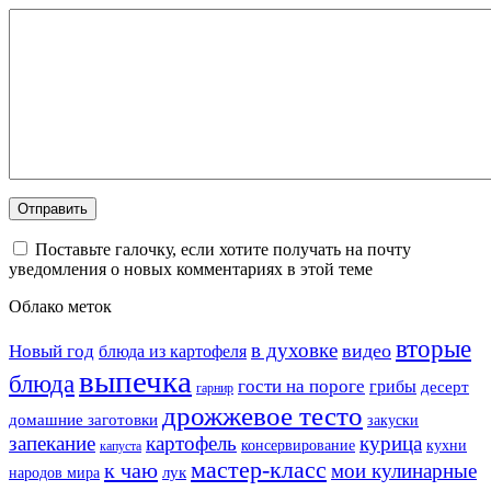
Поставьте галочку, если хотите получать на почту
уведомления о новых комментариях в этой теме
Облако меток
вторые
в духовке
видео
Новый год
блюда из картофеля
выпечка
блюда
гости на пороге
грибы
десерт
гарнир
дрожжевое тесто
домашние заготовки
закуски
запекание
картофель
курица
кухни
консервирование
капуста
мастер-класс
к чаю
мои кулинарные
лук
народов мира