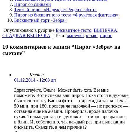
Пирог со сливами
Тертый пирог «Надежда».Рецепт с фото.
Пирог из бисквитного теста «Фруктовая фантазия»
Бисквитный торт «Зебра»
Опубликовано в рубрике
Бисквитное тесто
,
ВЫПЕЧКА
,
СЛАДКАЯ ВЫПЕЧКА
|
Теги:
выпечка
,
к чаю
,
пирог
10 комментариев к записи “Пирог «Зебра» на
сметане”
Ксюня:
01.12.2014 - 12:03 дп
Здравствуйте, Ольга. Может быть хоть Вы мне
поможете. Вот испекла ваш пирог. Пока стоял в духовке,
был точно как у Вас на фото — пирамидка такая. Пекла
50 мин. при 180, проверила палочкой — не пропекся —
оставила еще на 20 мин. Проверила, вроде палочка
сухая. Только достала из духовки — пирог превратился
в блин. И, собственно, так каждый раз при выпекании
бисквита. Скажите, в чем причина?