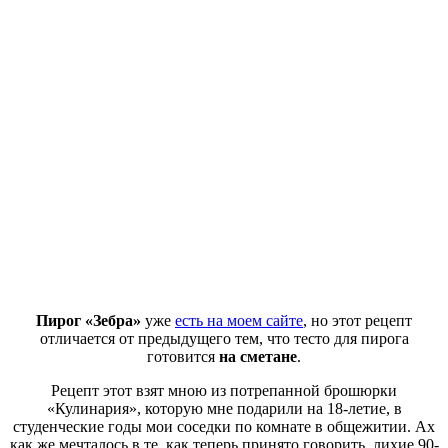
Пирог «Зебра»
уже
есть на моем сайте
, но этот рецепт
отличается от предыдущего тем, что тесто для пирога
готовится
на сметане
.
Рецепт этот взят мною из потрепанной брошюрки
«Кулинария», которую мне подарили на 18-летие, в
студенческие годы мои соседки по комнате в общежитии. Ах
как же мечталось в те, как теперь принято говорить, лихие 90-