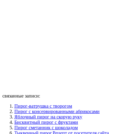
связанные записи:
Пирог-ватрушка с творогом
Пирог с консервированными абрикосами
Яблочный пирог на скорую руку
Бисквитный пирог с фруктами
Пирог сметанник с шоколадом
Тыквенный пирог.Рецепт от посетителя сайта