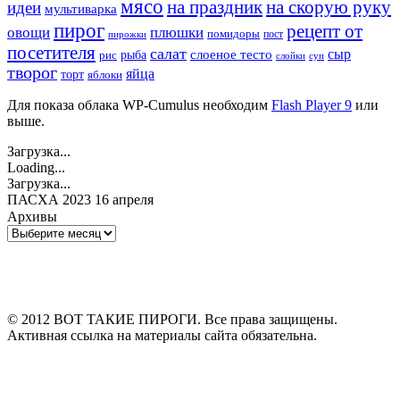
мясо
на праздник
на скорую руку
идеи
мультиварка
пирог
рецепт от
овощи
плюшки
помидоры
пост
пирожки
посетителя
салат
сыр
рыба
слоеное тесто
рис
суп
слойки
творог
яйца
торт
яблоки
Для показа облака WP-Cumulus необходим
Flash Player 9
или
выше.
Загрузка...
Loading...
Загрузка...
ПАСХА 2023 16 апреля
Архивы
Архивы
© 2012 ВОТ ТАКИЕ ПИРОГИ. Все права защищены.
Активная ссылка на материалы сайта обязательна.