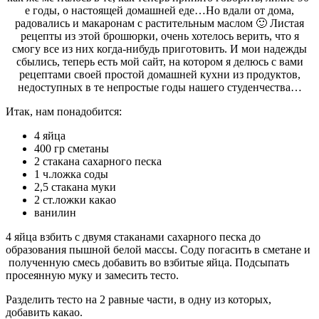
е годы, о настоящей домашней еде…Но вдали от дома,
радовались и макаронам с растительным маслом 🙂 Листая
рецепты из этой брошюрки, очень хотелось верить, что я
смогу все из них когда-нибудь приготовить. И мои надежды
сбылись, теперь есть мой сайт, на котором я делюсь с вами
рецептами своей простой домашней кухни из продуктов,
недоступных в те непростые годы нашего студенчества…
Итак, нам понадобится:
4 яйца
400 гр сметаны
2 стакана сахарного песка
1 ч.ложка соды
2,5 стакана муки
2 ст.ложки какао
ванилин
4 яйца взбить с двумя стаканами сахарного песка до
образования пышной белой массы. Соду погасить в сметане и
полученную смесь добавить во взбитые яйца. Подсыпать
просеянную муку и замесить тесто.
Разделить тесто на 2 равные части, в одну из которых,
добавить какао.