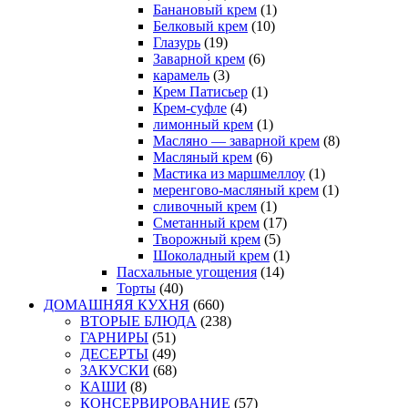
Банановый крем
(1)
Белковый крем
(10)
Глазурь
(19)
Заварной крем
(6)
карамель
(3)
Крем Патисьер
(1)
Крем-суфле
(4)
лимонный крем
(1)
Масляно — заварной крем
(8)
Масляный крем
(6)
Мастика из маршмеллоу
(1)
меренгово-масляный крем
(1)
сливочный крем
(1)
Сметанный крем
(17)
Творожный крем
(5)
Шоколадный крем
(1)
Пасхальные угощения
(14)
Торты
(40)
ДОМАШНЯЯ КУХНЯ
(660)
ВТОРЫЕ БЛЮДА
(238)
ГАРНИРЫ
(51)
ДЕСЕРТЫ
(49)
ЗАКУСКИ
(68)
КАШИ
(8)
КОНСЕРВИРОВАНИЕ
(57)