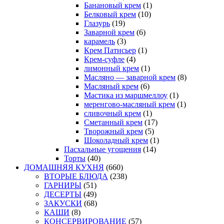
Банановый крем
(1)
Белковый крем
(10)
Глазурь
(19)
Заварной крем
(6)
карамель
(3)
Крем Патисьер
(1)
Крем-суфле
(4)
лимонный крем
(1)
Масляно — заварной крем
(8)
Масляный крем
(6)
Мастика из маршмеллоу
(1)
меренгово-масляный крем
(1)
сливочный крем
(1)
Сметанный крем
(17)
Творожный крем
(5)
Шоколадный крем
(1)
Пасхальные угощения
(14)
Торты
(40)
ДОМАШНЯЯ КУХНЯ
(660)
ВТОРЫЕ БЛЮДА
(238)
ГАРНИРЫ
(51)
ДЕСЕРТЫ
(49)
ЗАКУСКИ
(68)
КАШИ
(8)
КОНСЕРВИРОВАНИЕ
(57)