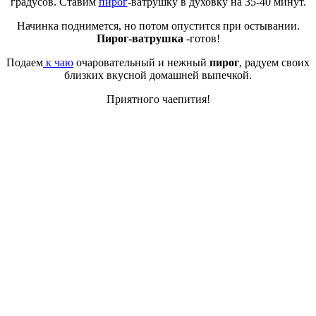
градусов. Ставим
пирог
-ватрушку в духовку на 35-40 минут.
Начинка поднимется, но потом опустится при остывании.
Пирог-ватрушка
-готов!
Подаем
к чаю
очаровательный и нежный
пирог
, радуем своих
близких вкусной домашней выпечкой.
Приятного чаепития!