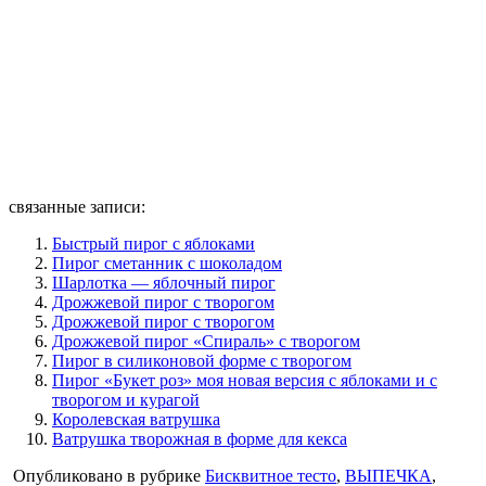
связанные записи:
Быстрый пирог с яблоками
Пирог сметанник с шоколадом
Шарлотка — яблочный пирог
Дрожжевой пирог с творогом
Дрожжевой пирог с творогом
Дрожжевой пирог «Спираль» с творогом
Пирог в силиконовой форме с творогом
Пирог «Букет роз» моя новая версия с яблоками и с
творогом и курагой
Королевская ватрушка
Ватрушка творожная в форме для кекса
Опубликовано в рубрике
Бисквитное тесто
,
ВЫПЕЧКА
,