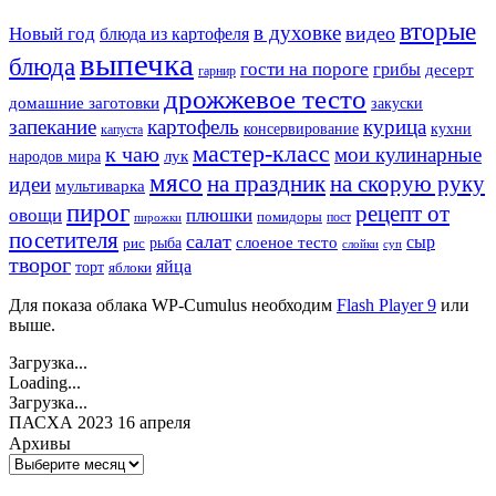
вторые
в духовке
видео
Новый год
блюда из картофеля
выпечка
блюда
гости на пороге
грибы
десерт
гарнир
дрожжевое тесто
домашние заготовки
закуски
запекание
картофель
курица
кухни
консервирование
капуста
мастер-класс
к чаю
мои кулинарные
лук
народов мира
мясо
на праздник
на скорую руку
идеи
мультиварка
пирог
рецепт от
овощи
плюшки
помидоры
пост
пирожки
посетителя
салат
сыр
рыба
слоеное тесто
рис
суп
слойки
творог
яйца
торт
яблоки
Для показа облака WP-Cumulus необходим
Flash Player 9
или
выше.
Загрузка...
Loading...
Загрузка...
ПАСХА 2023 16 апреля
Архивы
Архивы