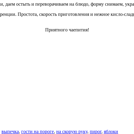
, даем остыть и переворачиваем на блюдо, форму снимаем, укра
ренции. Простота, скорость приготовления и нежное кисло-слад
Приятного чаепития!
:
выпечка
,
гости на пороге
,
на скорую руку
,
пирог
,
яблоки