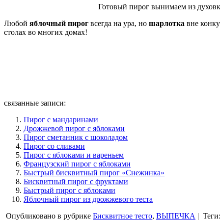
Готовый пирог вынимаем из духовки
Любой
яблочный пирог
всегда на ура, но
шарлотка
вне конку
столах во многих домах!
связанные записи:
Пирог с мандаринами
Дрожжевой пирог с яблоками
Пирог сметанник с шоколадом
Пирог со сливами
Пирог с яблоками и вареньем
Французский пирог с яблоками
Быстрый бисквитный пирог «Снежинка»
Бисквитный пирог с фруктами
Быстрый пирог с яблоками
Яблочный пирог из дрожжевого теста
Опубликовано в рубрике
Бисквитное тесто
,
ВЫПЕЧКА
|
Теги