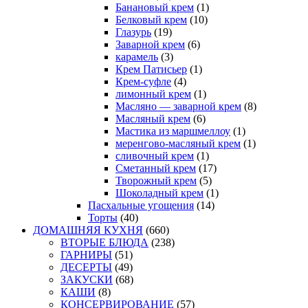
Банановый крем
(1)
Белковый крем
(10)
Глазурь
(19)
Заварной крем
(6)
карамель
(3)
Крем Патисьер
(1)
Крем-суфле
(4)
лимонный крем
(1)
Масляно — заварной крем
(8)
Масляный крем
(6)
Мастика из маршмеллоу
(1)
меренгово-масляный крем
(1)
сливочный крем
(1)
Сметанный крем
(17)
Творожный крем
(5)
Шоколадный крем
(1)
Пасхальные угощения
(14)
Торты
(40)
ДОМАШНЯЯ КУХНЯ
(660)
ВТОРЫЕ БЛЮДА
(238)
ГАРНИРЫ
(51)
ДЕСЕРТЫ
(49)
ЗАКУСКИ
(68)
КАШИ
(8)
КОНСЕРВИРОВАНИЕ
(57)