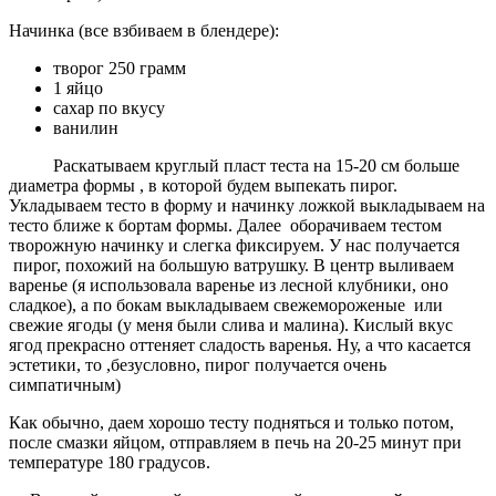
Начинка (все взбиваем в блендере):
творог 250 грамм
1 яйцо
сахар по вкусу
ванилин
Раскатываем круглый пласт теста на 15-20 см больше
диаметра формы , в которой будем выпекать пирог.
Укладываем тесто в форму и начинку ложкой выкладываем на
тесто ближе к бортам формы. Далее оборачиваем тестом
творожную начинку и слегка фиксируем. У нас получается
пирог, похожий на большую ватрушку. В центр выливаем
варенье (я использовала варенье из лесной клубники, оно
сладкое), а по бокам выкладываем свежемороженые или
свежие ягоды (у меня были слива и малина). Кислый вкус
ягод прекрасно оттеняет сладость варенья. Ну, а что касается
эстетики, то ,безусловно, пирог получается очень
симпатичным)
Как обычно, даем хорошо тесту подняться и только потом,
после смазки яйцом, отправляем в печь на 20-25 минут при
температуре 180 градусов.