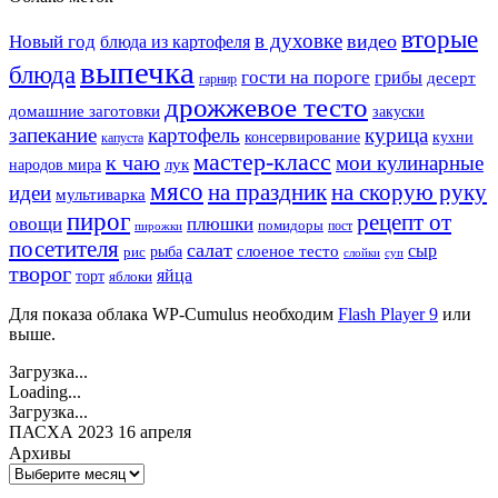
вторые
в духовке
видео
Новый год
блюда из картофеля
выпечка
блюда
гости на пороге
грибы
десерт
гарнир
дрожжевое тесто
домашние заготовки
закуски
запекание
картофель
курица
кухни
консервирование
капуста
мастер-класс
к чаю
мои кулинарные
лук
народов мира
мясо
на праздник
на скорую руку
идеи
мультиварка
пирог
рецепт от
овощи
плюшки
помидоры
пост
пирожки
посетителя
салат
сыр
рыба
слоеное тесто
рис
суп
слойки
творог
яйца
торт
яблоки
Для показа облака WP-Cumulus необходим
Flash Player 9
или
выше.
Загрузка...
Loading...
Загрузка...
ПАСХА 2023 16 апреля
Архивы
Архивы