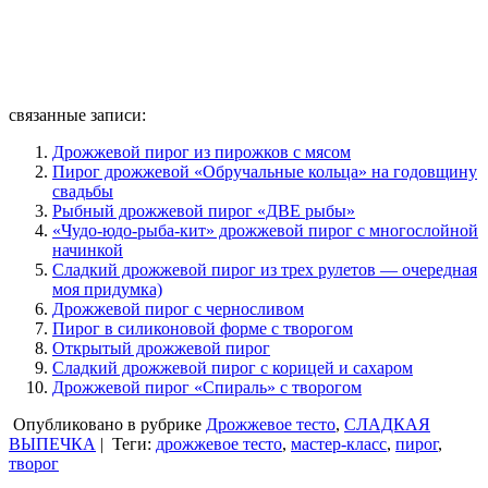
связанные записи:
Дрожжевой пирог из пирожков с мясом
Пирог дрожжевой «Обручальные кольца» на годовщину
свадьбы
Рыбный дрожжевой пирог «ДВЕ рыбы»
«Чудо-юдо-рыба-кит» дрожжевой пирог с многослойной
начинкой
Сладкий дрожжевой пирог из трех рулетов — очередная
моя придумка)
Дрожжевой пирог с черносливом
Пирог в силиконовой форме с творогом
Открытый дрожжевой пирог
Сладкий дрожжевой пирог с корицей и сахаром
Дрожжевой пирог «Спираль» с творогом
Опубликовано в рубрике
Дрожжевое тесто
,
СЛАДКАЯ
ВЫПЕЧКА
|
Теги:
дрожжевое тесто
,
мастер-класс
,
пирог
,
творог