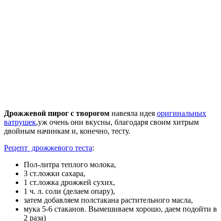
Дрожжевой пирог с творогом
навеяла идея
оригинальных
ватрушек
,уж очень они вкусны, благодаря своим хитрым
двойным начинкам и, конечно, тесту.
Рецепт дрожжевого теста
:
Пол-литра теплого молока,
3 ст.ложки сахара,
1 ст.ложка дрожжей сухих,
1 ч. л. соли (делаем опару),
затем добавляем полстакана растительного масла,
мука 5-6 стаканов. Вымешиваем хорошо, даем подойти в
2 раза)