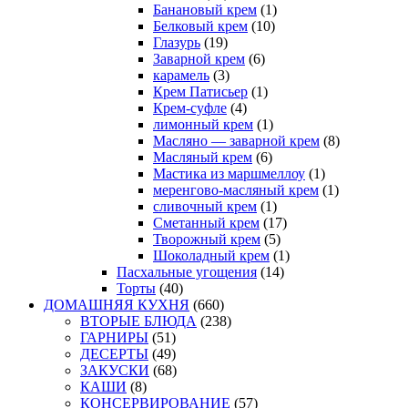
Банановый крем
(1)
Белковый крем
(10)
Глазурь
(19)
Заварной крем
(6)
карамель
(3)
Крем Патисьер
(1)
Крем-суфле
(4)
лимонный крем
(1)
Масляно — заварной крем
(8)
Масляный крем
(6)
Мастика из маршмеллоу
(1)
меренгово-масляный крем
(1)
сливочный крем
(1)
Сметанный крем
(17)
Творожный крем
(5)
Шоколадный крем
(1)
Пасхальные угощения
(14)
Торты
(40)
ДОМАШНЯЯ КУХНЯ
(660)
ВТОРЫЕ БЛЮДА
(238)
ГАРНИРЫ
(51)
ДЕСЕРТЫ
(49)
ЗАКУСКИ
(68)
КАШИ
(8)
КОНСЕРВИРОВАНИЕ
(57)