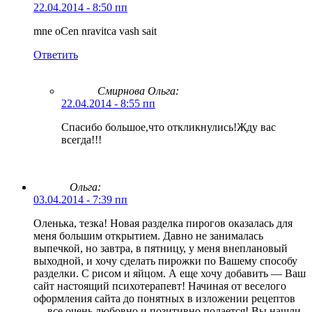
22.04.2014 - 8:50 пп
mne oCen nravitca vash sait
Ответить
Смирнова Ольга
:
22.04.2014 - 8:55 пп
Спасибо большое,что откликнулись!Жду вас
всегда!!!
Ольга:
03.04.2014 - 7:39 пп
Оленька, тезка! Новая разделка пирогов оказалась для
меня большим открытием. Давно не занималась
выпечкой, но завтра, в пятницу, у меня внеплановый
выходной, и хочу сделать пирожки по Вашему способу
разделки. С рисом и яйцом. А еще хочу добавить — Ваш
сайт настоящий психотерапевт! Начиная от веселого
оформления сайта до понятных в изложении рецептов
— все очень любовно и позитивно подается! Вы нашли