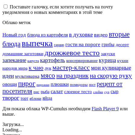
Поставьте галочку, если хотите получать на почту
уведомления о новых комментариях в этой теме
Облако меток
вторые
в духовке
видео
Новый год
блюда из картофеля
выпечка
блюда
гости на пороге
грибы
десерт
гарнир
дрожжевое тесто
домашние заготовки
закуски
запекание
картофель
курица
кухни
консервирование
капуста
мастер-класс
к чаю
мои кулинарные
лук
народов мира
мясо
на праздник
на скорую руку
идеи
мультиварка
пирог
рецепт от
овощи
плюшки
помидоры
пост
пирожки
посетителя
салат
сыр
рыба
слоеное тесто
рис
суп
слойки
творог
яйца
торт
яблоки
Для показа облака WP-Cumulus необходим
Flash Player 9
или
выше.
Загрузка...
Loading...