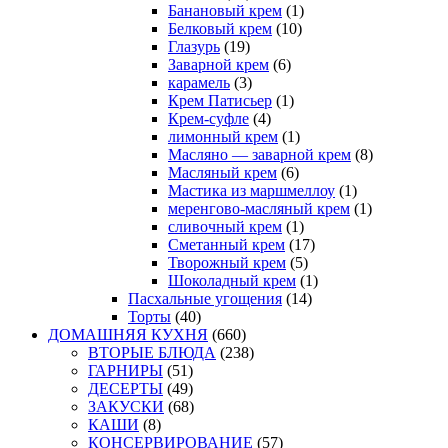
Банановый крем
(1)
Белковый крем
(10)
Глазурь
(19)
Заварной крем
(6)
карамель
(3)
Крем Патисьер
(1)
Крем-суфле
(4)
лимонный крем
(1)
Масляно — заварной крем
(8)
Масляный крем
(6)
Мастика из маршмеллоу
(1)
меренгово-масляный крем
(1)
сливочный крем
(1)
Сметанный крем
(17)
Творожный крем
(5)
Шоколадный крем
(1)
Пасхальные угощения
(14)
Торты
(40)
ДОМАШНЯЯ КУХНЯ
(660)
ВТОРЫЕ БЛЮДА
(238)
ГАРНИРЫ
(51)
ДЕСЕРТЫ
(49)
ЗАКУСКИ
(68)
КАШИ
(8)
КОНСЕРВИРОВАНИЕ
(57)