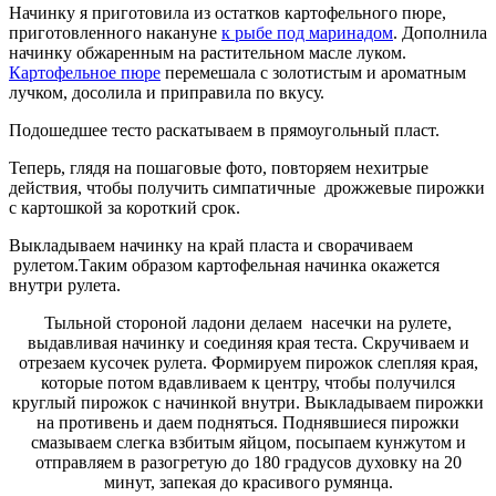
Начинку я приготовила из остатков картофельного пюре,
приготовленного накануне
к рыбе под маринадом
. Дополнила
начинку обжаренным на растительном масле луком.
Картофельное пюре
перемешала с золотистым и ароматным
лучком, досолила и приправила по вкусу.
Подошедшее тесто раскатываем в прямоугольный пласт.
Теперь, глядя на пошаговые фото, повторяем нехитрые
действия, чтобы получить симпатичные дрожжевые пирожки
с картошкой за короткий срок.
Выкладываем начинку на край пласта и сворачиваем
рулетом.Таким образом картофельная начинка окажется
внутри рулета.
Тыльной стороной ладони делаем насечки на рулете,
выдавливая начинку и соединяя края теста. Скручиваем и
отрезаем кусочек рулета. Формируем пирожок слепляя края,
которые потом вдавливаем к центру, чтобы получился
круглый пирожок с начинкой внутри. Выкладываем пирожки
на противень и даем подняться. Поднявшиеся пирожки
смазываем слегка взбитым яйцом, посыпаем кунжутом и
отправляем в разогретую до 180 градусов духовку на 20
минут, запекая до красивого румянца.