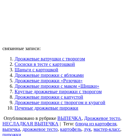
связанные записи:
Дрожжевые ватрушки с творогом
Сосиски в тесте с картошкой
Шаньги с картошкой
Дрожжевые пирожки с яблоками
Дрожжевые пирожки «Розочки»
Дрожжевые пирожки с маком «Шишки»
Круглые дрожжевые пирожки с творогом
Дрожжевые пирожки с капустой
Дрожжевые пирожки с творогом и курагой
Печеные дрожжевые пирожки
Опубликовано в рубрике
ВЫПЕЧКА
,
Дрожжевое тесто
,
НЕСЛАДКАЯ ВЫПЕЧКА
|
Теги:
блюда из картофеля
,
выпечка
,
дрожжевое тесто
,
картофель
,
лук
,
мастер-класс
,
пирожки