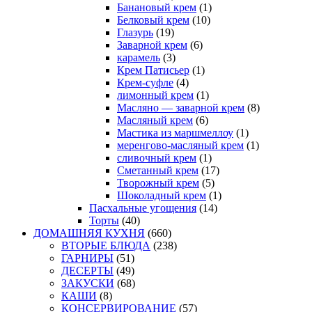
Банановый крем
(1)
Белковый крем
(10)
Глазурь
(19)
Заварной крем
(6)
карамель
(3)
Крем Патисьер
(1)
Крем-суфле
(4)
лимонный крем
(1)
Масляно — заварной крем
(8)
Масляный крем
(6)
Мастика из маршмеллоу
(1)
меренгово-масляный крем
(1)
сливочный крем
(1)
Сметанный крем
(17)
Творожный крем
(5)
Шоколадный крем
(1)
Пасхальные угощения
(14)
Торты
(40)
ДОМАШНЯЯ КУХНЯ
(660)
ВТОРЫЕ БЛЮДА
(238)
ГАРНИРЫ
(51)
ДЕСЕРТЫ
(49)
ЗАКУСКИ
(68)
КАШИ
(8)
КОНСЕРВИРОВАНИЕ
(57)