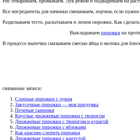
Рис отвариваем, промываем. Лук режем и поджариваем на раст
Все ингредиенты для начинки смешиваем, перчим, если нужно 
Разделываем тесто, раскатываем и лепим пирожки. Как сделать
Выкладываем
пирожки
на проти
В процессе выпечки смазываем смесью яйца и молока для блеск
связанные записи:
Слоеные пирожки с луком
Закусочные пирожки — моя придумка
Печеные сырники
Круглые дрожжевые пирожки с творогом
Дрожжевые пирожки с творогом и курагой
Дрожжевые пирожки с яблоками
Как красиво слепить пирожки
Дрожжевые пирожки с капустой