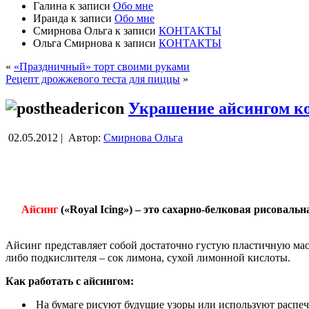
Галина
к записи
Обо мне
Ираида
к записи
Обо мне
Смирнова Ольга
к записи
КОНТАКТЫ
Ольга Смирнова
к записи
КОНТАКТЫ
«
«Праздничный» торт своими руками
Рецепт дрожжевого теста для пиццы
»
Украшение айсингом к
02.05.2012 |
Автор:
Смирнова Ольга
Айсинг
(«Royal Icing»)
– это сахарно-белковая рисоваль
Айсинг представляет собой достаточно густую пластичную мас
либо подкислителя – сок лимона, сухой лимонной кислоты.
Как работать с айсингом:
На бумаге рисуют будущие узоры или используют распеча