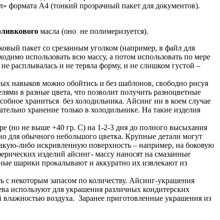
 формата А4 (тонкий прозрачный пакет для документов).
оливкового
масла (оно не полимеризуется).
овый пакет со срезанным уголком (например, в файл для
ходимо использовать всю массу, а потом использовать по мере
не расплывалась и не теряла форму, и не слишком густой –
ых навыков можно обойтись и без шаблонов, свободно рисуя
лями в разные цвета, что позволит получить разноцветные
особное храниться без холодильника. Айсинг ни в коем случае
ательно хранение только в холодильнике. На такие изделия
 (но не выше +40 гр. С) на 1-2-3 дня до полного высыхания
чно для обычного небольшого цветка. Крупные детали могут
какую-либо искривленную поверхность – например, на боковую
ерических изделий айсинг- массу наносят на смазанные
ные шарики прокалывают и аккуратно их извлекают из
ь с некоторым запасом по количеству. Айсинг-украшения
жева используют для украшения различных кондитерских
ой влажностью воздуха. Заранее приготовленные украшения из