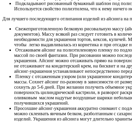
Подкладывают рисованный бумажный шаблон под полиэт
Используется свойство полиэтилена, что к нему ничего не
Для лучшего последующего отлипания изделий из айсинга на 
Свежеприготовленную белковую рисовальную массу (айси
документов). Массу всякий раз следует готовить в колич
необходимости для украшения тортов, кексов, куличей. М
чтобы легко выдавливалась из корнетика и при отсадке н
Отсаживаем айсинг на полиэтиленовую пленку по подло
массой по своей фантазии. При рисовании можно послед
украшения. Айсинг можно отсаживать прямо на поверхност
не отсаживают на кондитерский крем, на бисквит и на др
айсинг-украшения устанавливают непосредственно перед 
Пленку с отсаженным узором (или украшенное кондитерск
массы. Сохнет айсинг по-разному в зависимости от разм
сохнуть до 5-6 дней. При желании получить объемное у
поверхность цилиндрической кастрюли, в разворот раскр
оливковым маслом надутые воздушные шарики небольшого
получившихся украшений.
Просохшие айсинг-украшения аккуратно снимают с подлож
можно склеивать яичным белком, разболтанным с сахарно
изделий. Украшения из айсинга могут длительно хранить