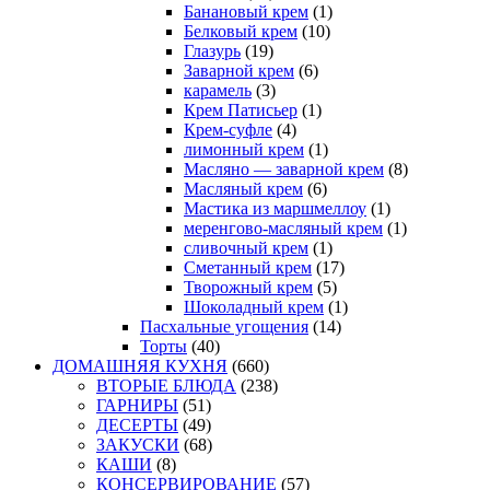
Банановый крем
(1)
Белковый крем
(10)
Глазурь
(19)
Заварной крем
(6)
карамель
(3)
Крем Патисьер
(1)
Крем-суфле
(4)
лимонный крем
(1)
Масляно — заварной крем
(8)
Масляный крем
(6)
Мастика из маршмеллоу
(1)
меренгово-масляный крем
(1)
сливочный крем
(1)
Сметанный крем
(17)
Творожный крем
(5)
Шоколадный крем
(1)
Пасхальные угощения
(14)
Торты
(40)
ДОМАШНЯЯ КУХНЯ
(660)
ВТОРЫЕ БЛЮДА
(238)
ГАРНИРЫ
(51)
ДЕСЕРТЫ
(49)
ЗАКУСКИ
(68)
КАШИ
(8)
КОНСЕРВИРОВАНИЕ
(57)