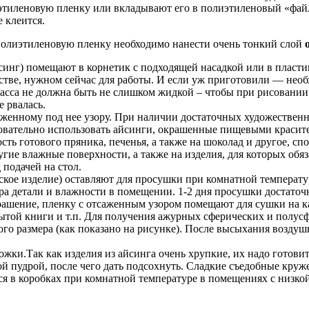
иленовую пленку или вкладывают его в полиэтиленовый «файл»
 клеится.
полиэтиленовую пленку необходимо нанести очень тонкий слой
нг) помещают в корнетик с подходящей насадкой или в пластик
естве, нужном сейчас для работы. И если уж приготовили — необ
асса не должна быть не слишком жидкой – чтобы при рисовании 
е рвалась.
женному под нее узору. При наличии достаточных художественн
овательно использовать айсинги, окрашенные пищевыми красите
ь готового пряника, печенья, а также на шоколад и другое, сп
угие влажные поверхности, а также на изделия, для которых обяз
подачей на стол.
ое изделие) оставляют для просушки при комнатной температуре
ера детали и влажности в помещении. 1-2 дня просушки достато
крашение, пленку с отсаженным узором помещают для сушки на 
ытой книги и т.п. Для получения ажурных сферических и полусф
 размера (как показано на рисунке). После высыхания воздуш
ки.Так как изделия из айсинга очень хрупкие, их надо готовит
й пудрой, после чего дать подсохнуть. Сладкие съедобные кру
ся в коробках при комнатной температуре в помещениях с низк