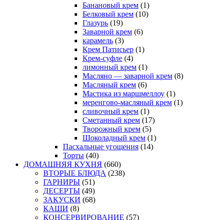
Банановый крем
(1)
Белковый крем
(10)
Глазурь
(19)
Заварной крем
(6)
карамель
(3)
Крем Патисьер
(1)
Крем-суфле
(4)
лимонный крем
(1)
Масляно — заварной крем
(8)
Масляный крем
(6)
Мастика из маршмеллоу
(1)
меренгово-масляный крем
(1)
сливочный крем
(1)
Сметанный крем
(17)
Творожный крем
(5)
Шоколадный крем
(1)
Пасхальные угощения
(14)
Торты
(40)
ДОМАШНЯЯ КУХНЯ
(660)
ВТОРЫЕ БЛЮДА
(238)
ГАРНИРЫ
(51)
ДЕСЕРТЫ
(49)
ЗАКУСКИ
(68)
КАШИ
(8)
КОНСЕРВИРОВАНИЕ
(57)