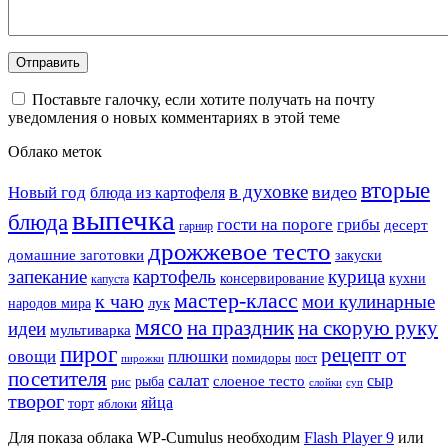
Поставьте галочку, если хотите получать на почту
уведомления о новых комментариях в этой теме
Облако меток
вторые
в духовке
видео
Новый год
блюда из картофеля
выпечка
блюда
гости на пороге
грибы
десерт
гарнир
дрожжевое тесто
домашние заготовки
закуски
запекание
картофель
курица
кухни
консервирование
капуста
мастер-класс
к чаю
мои кулинарные
лук
народов мира
мясо
на праздник
на скорую руку
идеи
мультиварка
пирог
рецепт от
овощи
плюшки
помидоры
пост
пирожки
посетителя
салат
сыр
рыба
слоеное тесто
рис
суп
слойки
творог
яйца
торт
яблоки
Для показа облака WP-Cumulus необходим
Flash Player 9
или