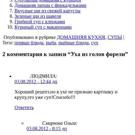
Домашняя лапша с фрикадельками
Вкусные щи из свежей капусты
Зеленые щи из щавеля
Грибной суп с клецками
Куриный суп с макаронами
Опубликовано в рубрике
ДОМАШНЯЯ КУХНЯ
,
СУПЫ
|
Теги:
первые блюда
,
рыба
,
рыбные блюда
,
суп
2 комментария к записи “Уха из голов форели”
ЛЮДМИЛА:
03.08.2012 - 12:44 дп
Хороший рецепт,но в ухе не признаю картошку и
крупу,это уже суп!Спасибо!!!
Ответить
Смирнова Ольга
:
03.08.2012 - 8:15 дп