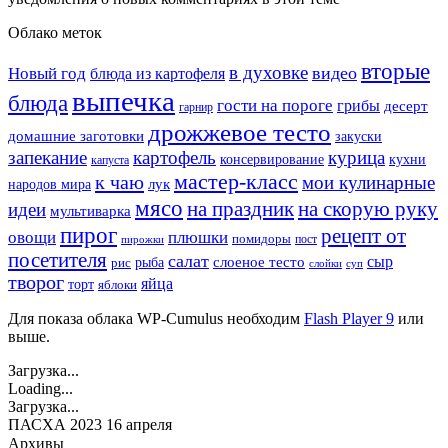
Облако меток
вторые
в духовке
видео
Новый год
блюда из картофеля
выпечка
блюда
гости на пороге
грибы
десерт
гарнир
дрожжевое тесто
домашние заготовки
закуски
запекание
картофель
курица
кухни
консервирование
капуста
мастер-класс
к чаю
мои кулинарные
лук
народов мира
мясо
на праздник
на скорую руку
идеи
мультиварка
пирог
рецепт от
овощи
плюшки
помидоры
пост
пирожки
посетителя
салат
сыр
рыба
слоеное тесто
рис
суп
слойки
творог
яйца
торт
яблоки
Для показа облака WP-Cumulus необходим
Flash Player 9
или
выше.
Загрузка...
Loading...
Загрузка...
ПАСХА 2023 16 апреля
Архивы