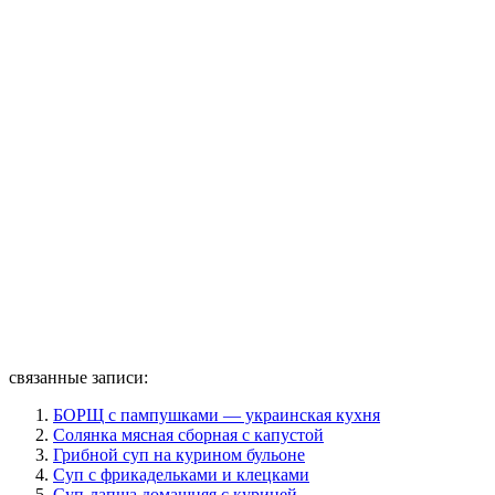
связанные записи:
БОРЩ с пампушками — украинская кухня
Солянка мясная сборная с капустой
Грибной суп на курином бульоне
Суп с фрикадельками и клецками
Суп-лапша домашняя с курицей