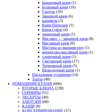
Банановый крем
(1)
Белковый крем
(10)
Глазурь
(19)
Заварной крем
(6)
карамель
(3)
Крем Патисьер
(1)
Крем-суфле
(4)
лимонный крем
(1)
Масляно — заварной крем
(8)
Масляный крем
(6)
Мастика из маршмеллоу
(1)
меренгово-масляный крем
(1)
сливочный крем
(1)
Сметанный крем
(17)
Творожный крем
(5)
Шоколадный крем
(1)
Пасхальные угощения
(14)
Торты
(40)
ДОМАШНЯЯ КУХНЯ
(660)
ВТОРЫЕ БЛЮДА
(238)
ГАРНИРЫ
(51)
ДЕСЕРТЫ
(49)
ЗАКУСКИ
(68)
КАШИ
(8)
КОНСЕРВИРОВАНИЕ
(57)