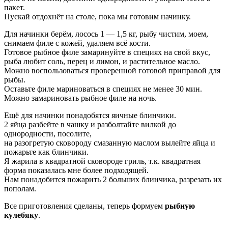
пакет.
Пускай отдохнёт на столе, пока мы готовим начинку.
Для начинки берём, лосось 1 — 1,5 кг, рыбу чистим, моем,
снимаем филе с кожей, удаляем всё кости.
Готовое рыбное филе замаринуйте в специях на свой вкус,
рыба любит соль, перец и лимон, и растительное масло.
Можно воспользоваться проверенной готовой приправой для
рыбы.
Оставьте филе мариноваться в специях не менее 30 мин.
Можно замариновать рыбное филе на ночь.
Ещё для начинки понадобятся яичные блинчики.
2 яйца разбейте в чашку и разболтайте вилкой до
однородности, посолите,
на разогретую сковороду смазанную маслом вылейте яйца и
пожарьте как блинчики.
Я жарила в квадратной сковороде гриль, т.к. квадратная
форма показалась мне более подходящей.
Нам понадобится пожарить 2 больших блинчика, разрезать их
пополам.
Все приготовления сделаны, теперь формуем
рыбную
кулебяку
.