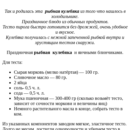
Так и родилась эта
рыбная кулебяка
из того что нашлось в
холодильнике.
Праздничное блюдо из обычных продуктов.
Тесто пирога быстро готовится без дрожжей, очень удобное
и вкусное.
Кулебяка получилась с нежной запеченной рыбкой внутри и
хрустящим тестом снаружи.
Праздничная
рыбная кулебяка
и яичными блинчиками.
Для теста:
Сырая морковь (мелко натёртая) — 100 гр.
Сливочное масло — 80 гр.
2 яйца
соль- 0,5 ч. л.
сода — 0,5 ч. л.
Мука пшеничная — 300-400 гр (сколько возьмёт тесто,
зависит от сочности моркови и величины яиц)
Немного растительного масла в конце, собрать тесто в
ком.
Из указанных компонентов заводим мягкое, эластичное тесто.
Долго не месим, достигли однородности и убираем тесто в