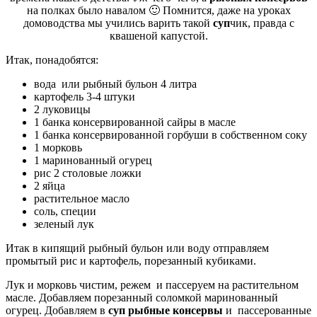
на полках было навалом 🙂 Помнится, даже на уроках
домоводства мы учились варить такой
суп
чик, правда с
квашеной капустой.
Итак, понадобятся:
вода или рыбный бульон 4 литра
картофель 3-4 штуки
2 луковицы
1 банка консервированной сайры в масле
1 банка консервированной горбуши в собственном соку
1 морковь
1 маринованный огурец
рис 2 столовые ложки
2 яйца
растительное масло
соль, специи
зеленый лук
Итак в кипящий рыбный бульон или воду отправляем
промытый рис и картофель, порезанный кубиками.
Лук и морковь чистим, режем и пассеруем на растительном
масле. Добавляем порезанный соломкой маринованный
огурец. Добавляем в
суп рыбные консервы
и пассерованные