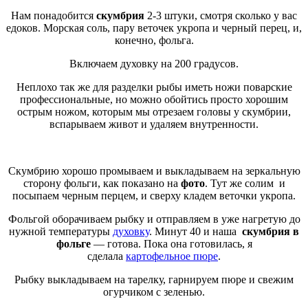
Нам понадобится
скумбрия
2-3 штуки, смотря сколько у вас
едоков. Морская соль, пару веточек укропа и черный перец, и,
конечно, фольга.
Включаем духовку на 200 градусов.
Неплохо так же для разделки рыбы иметь ножи поварские
профессиональные, но можно обойтись просто хорошим
острым ножом, которым мы отрезаем головы у скумбрии,
вспарываем живот и удаляем внутренности.
Скумбрию хорошо промываем и выкладываем на зеркальную
сторону фольги, как показано на
фото
. Тут же солим и
посыпаем черным перцем, и сверху кладем веточки укропа.
Фольгой оборачиваем рыбку и отправляем в уже нагретую до
нужной температуры
духовку
. Минут 40 и наша
скумбрия в
фольге
— готова. Пока она готовилась, я
сделала
картофельное пюре
.
Рыбку выкладываем на тарелку, гарнируем пюре и свежим
огурчиком с зеленью.