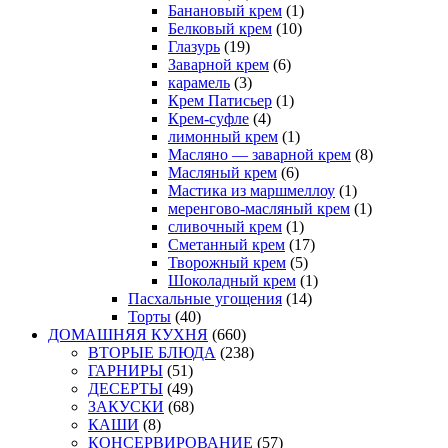
Банановый крем
(1)
Белковый крем
(10)
Глазурь
(19)
Заварной крем
(6)
карамель
(3)
Крем Патисьер
(1)
Крем-суфле
(4)
лимонный крем
(1)
Масляно — заварной крем
(8)
Масляный крем
(6)
Мастика из маршмеллоу
(1)
меренгово-масляный крем
(1)
сливочный крем
(1)
Сметанный крем
(17)
Творожный крем
(5)
Шоколадный крем
(1)
Пасхальные угощения
(14)
Торты
(40)
ДОМАШНЯЯ КУХНЯ
(660)
ВТОРЫЕ БЛЮДА
(238)
ГАРНИРЫ
(51)
ДЕСЕРТЫ
(49)
ЗАКУСКИ
(68)
КАШИ
(8)
КОНСЕРВИРОВАНИЕ
(57)