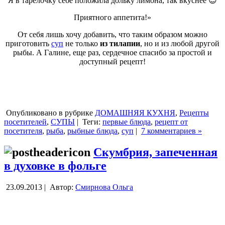
Я в тарелочку себе положила дольку лимона, так вкуснее 😉
Приятного аппетита!»
От себя лишь хочу добавить, что таким образом можно
приготовить
суп
не только
из тилапии
, но и из любой другой
рыбы. А Галине, еще раз, сердечное спасибо за простой и
доступный рецепт!
Опубликовано в рубрике
ДОМАШНЯЯ КУХНЯ
,
Рецепты
посетителей
,
СУПЫ
|
Теги:
первые блюда
,
рецепт от
посетителя
,
рыба
,
рыбные блюда
,
суп
|
7 комментариев »
Скумбрия, запеченная
в духовке в фольге
23.09.2013 |
Автор:
Смирнова Ольга