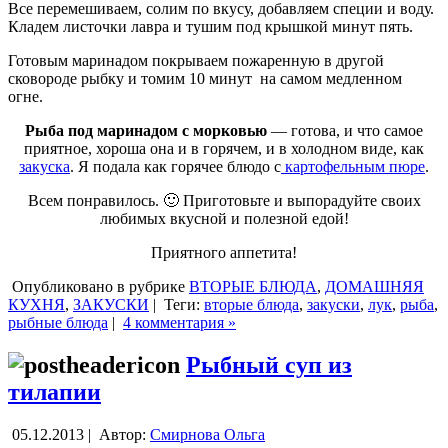
Все перемешиваем, солим по вкусу, добавляем специи и воду.
Кладем листочки лавра и тушим под крышкой минут пять.
Готовым маринадом покрываем пожаренную в другой
сковороде рыбку и томим 10 минут на самом медленном
огне.
Рыба под маринадом с морковью
— готова, и что самое
приятное, хороша она и в горячем, и в холодном виде, как
закуска
. Я подала как горячее блюдо с
картофельным пюре
.
Всем понравилось. 🙂 Приготовьте и выпорадуйте своих
любимых вкусной и полезной едой!
Приятного аппетита!
Опубликовано в рубрике
ВТОРЫЕ БЛЮДА
,
ДОМАШНЯЯ
КУХНЯ
,
ЗАКУСКИ
|
Теги:
вторые блюда
,
закуски
,
лук
,
рыба
,
рыбные блюда
|
4 комментария »
Рыбный суп из
тилапии
05.12.2013 |
Автор:
Смирнова Ольга