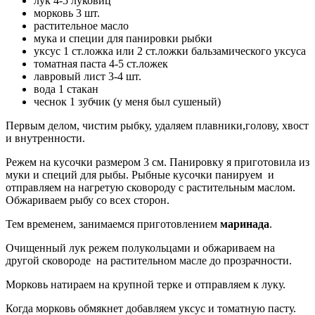
лук 4-5 луковиц
морковь 3 шт.
растительное масло
мука и специи для панировки рыбки
уксус 1 ст.ложка или 2 ст.ложки бальзамического уксуса
томатная паста 4-5 ст.ложек
лавровый лист 3-4 шт.
вода 1 стакан
чеснок 1 зубчик (у меня был сушеный)
Первым делом, чистим рыбку, удаляем плавники,голову, хвост
и внутренности.
Режем на кусочки размером 3 см. Панировку я приготовила из
муки и специй для рыбы. Рыбные кусочки панируем и
отправляем на нагретую сковороду с растительным маслом.
Обжариваем рыбу со всех сторон.
Тем временем, занимаемся приготовлением
маринада
.
Очищенный лук режем полукольцами и обжариваем на
другой сковороде на растительном масле до прозрачности.
Морковь натираем на крупной терке и отправляем к луку.
Когда морковь обмякнет добавляем уксус и томатную пасту.