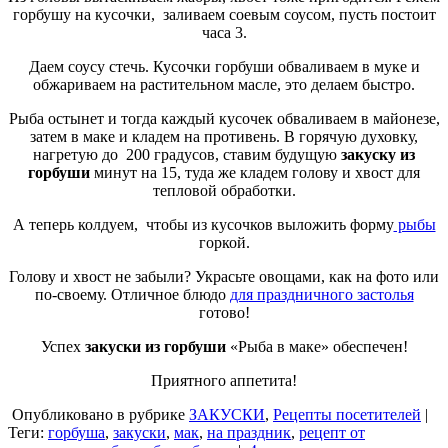
горбушу на кусочки, заливаем соевым соусом, пусть постоит
часа 3.
Даем соусу стечь. Кусочки горбуши обваливаем в муке и
обжариваем на растительном масле, это делаем быстро.
Рыба остынет и тогда каждый кусочек обваливаем в майонезе,
затем в маке и кладем на противень. В горячую духовку,
нагретую до 200 градусов, ставим будущую
закуску из
горбуши
минут на 15, туда же кладем голову и хвост для
тепловой обработки.
А теперь колдуем, чтобы из кусочков выложить форму
рыбы
горкой.
Голову и хвост не забыли? Украсьте овощами, как на фото или
по-своему. Отличное блюдо
для праздничного застолья
готово!
Успех
закуски из горбуши
«Рыба в маке» обеспечен!
Приятного аппетита!
Опубликовано в рубрике
ЗАКУСКИ
,
Рецепты посетителей
|
Теги:
горбуша
,
закуски
,
мак
,
на праздник
,
рецепт от