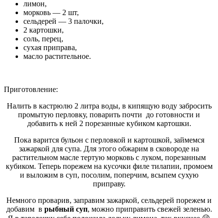
лимон,
морковь — 2 шт,
сельдерей — 3 палочки,
2 картошки,
соль, перец,
сухая приправа,
масло растительное.
Приготовление:
Налить в кастрюлю 2 литра воды, в кипящую воду забросить
промытую перловку, поварить почти до готовности и
добавить к ней 2 порезанные кубиком картошки.
Пока варится бульон с перловкой и картошкой, займемся
зажаркой для супа. Для этого обжарим в сковороде на
растительном масле тертую морковь с луком, порезанным
кубиком. Теперь порежем на кусочки филе тилапии, промоем
и выложим в суп, посолим, поперчим, всыпем сухую
приправу.
Немного проварив, заправим зажаркой, сельдерей порежем и
добавим в
рыбный суп
, можно приправить свежей зеленью.