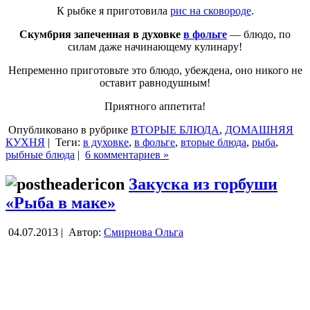
К рыбке я приготовила
рис на сковороде
.
Скумбрия запеченная в духовке
в фольге
— блюдо, по
силам даже начинающему кулинару!
Непременно приготовьте это блюдо, убеждена, оно никого не
оставит равнодушным!
Приятного аппетита!
Опубликовано в рубрике
ВТОРЫЕ БЛЮДА
,
ДОМАШНЯЯ
КУХНЯ
|
Теги:
в духовке
,
в фольге
,
вторые блюда
,
рыба
,
рыбные блюда
|
6 комментариев »
Закуска из горбуши
«Рыба в маке»
04.07.2013 |
Автор:
Смирнова Ольга