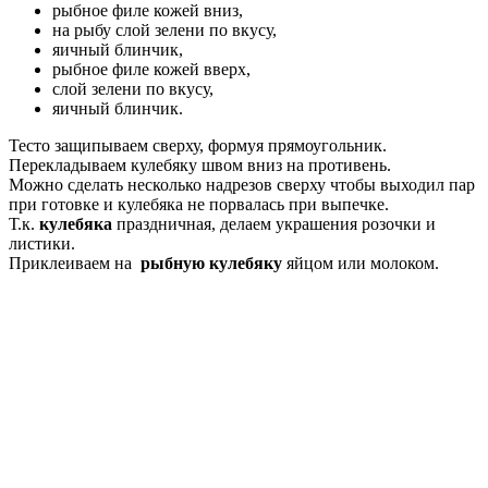
рыбное филе кожей вниз,
на рыбу слой зелени по вкусу,
яичный блинчик,
рыбное филе кожей вверх,
слой зелени по вкусу,
яичный блинчик.
Тесто защипываем сверху, формуя прямоугольник.
Перекладываем кулебяку швом вниз на противень.
Можно сделать несколько надрезов сверху чтобы выходил пар
при готовке и кулебяка не порвалась при выпечке.
Т.к.
кулебяка
праздничная, делаем украшения розочки и
листики.
Приклеиваем на
рыбную кулебяку
яйцом или молоком.