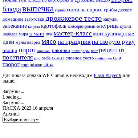
выпечка
блюда
гости на пороге
грибы
десерт
гарнир
дрожжевое тесто
домашние заготовки
закуски
запекание
картофель
курица
кухни
консервирование
капуста
мастер-класс
к чаю
мои кулинарные
лук
народов мира
мясо
на праздник
на скорую руку
идеи
мультиварка
пирог
рецепт от
овощи
плюшки
помидоры
пост
пирожки
посетителя
салат
сыр
рыба
слоеное тесто
рис
суп
слойки
творог
яйца
торт
яблоки
Для показа облака WP-Cumulus необходим
Flash Player 9
или
выше.
Загрузка...
Loading...
Загрузка...
ПАСХА 2023 16 апреля
Архивы
Архивы