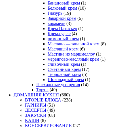
Банановый крем
(1)
Белковый крем
(10)
Глазурь
(19)
Заварной крем
(6)
карамель
(3)
Крем Патисьер
(1)
Крем-суфле
(4)
лимонный крем
(1)
Масляно — заварной крем
(8)
Масляный крем
(6)
Мастика из маршмеллоу
(1)
меренгово-масляный крем
(1)
сливочный крем
(1)
Сметанный крем
(17)
Творожный крем
(5)
Шоколадный крем
(1)
Пасхальные угощения
(14)
Торты
(40)
ДОМАШНЯЯ КУХНЯ
(660)
ВТОРЫЕ БЛЮДА
(238)
ГАРНИРЫ
(51)
ДЕСЕРТЫ
(49)
ЗАКУСКИ
(68)
КАШИ
(8)
КОНСЕРВИРОВАНИЕ
(57)