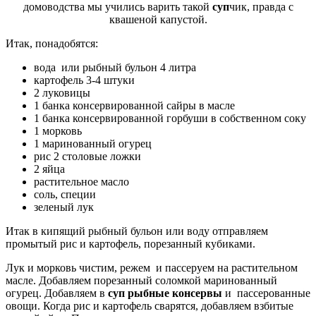
домоводства мы учились варить такой
суп
чик, правда с
квашеной капустой.
Итак, понадобятся:
вода или рыбный бульон 4 литра
картофель 3-4 штуки
2 луковицы
1 банка консервированной сайры в масле
1 банка консервированной горбуши в собственном соку
1 морковь
1 маринованный огурец
рис 2 столовые ложки
2 яйца
растительное масло
соль, специи
зеленый лук
Итак в кипящий рыбный бульон или воду отправляем
промытый рис и картофель, порезанный кубиками.
Лук и морковь чистим, режем и пассеруем на растительном
масле. Добавляем порезанный соломкой маринованный
огурец. Добавляем в
суп рыбные консервы
и пассерованные
овощи. Когда рис и картофель сварятся, добавляем взбитые