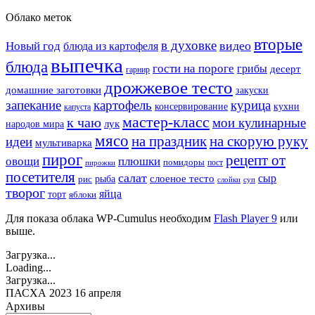
Облако меток
вторые
в духовке
видео
Новый год
блюда из картофеля
выпечка
блюда
гости на пороге
грибы
десерт
гарнир
дрожжевое тесто
домашние заготовки
закуски
запекание
картофель
курица
кухни
консервирование
капуста
мастер-класс
к чаю
мои кулинарные
лук
народов мира
мясо
на праздник
на скорую руку
идеи
мультиварка
пирог
рецепт от
овощи
плюшки
помидоры
пост
пирожки
посетителя
салат
сыр
рыба
слоеное тесто
рис
суп
слойки
творог
яйца
торт
яблоки
Для показа облака WP-Cumulus необходим
Flash Player 9
или
выше.
Загрузка...
Loading...
Загрузка...
ПАСХА 2023 16 апреля
Архивы