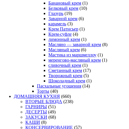
Банановый крем
(1)
Белковый крем
(10)
Глазурь
(19)
Заварной крем
(6)
карамель
(3)
Крем Патисьер
(1)
Крем-суфле
(4)
лимонный крем
(1)
Масляно — заварной крем
(8)
Масляный крем
(6)
Мастика из маршмеллоу
(1)
меренгово-масляный крем
(1)
сливочный крем
(1)
Сметанный крем
(17)
Творожный крем
(5)
Шоколадный крем
(1)
Пасхальные угощения
(14)
Торты
(40)
ДОМАШНЯЯ КУХНЯ
(660)
ВТОРЫЕ БЛЮДА
(238)
ГАРНИРЫ
(51)
ДЕСЕРТЫ
(49)
ЗАКУСКИ
(68)
КАШИ
(8)
КОНСЕРВИРОВАНИЕ
(57)