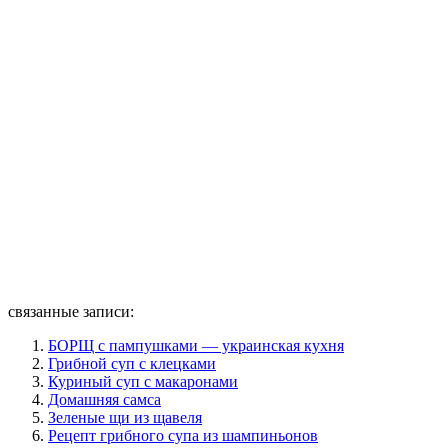
связанные записи:
БОРЩ с пампушками — украинская кухня
Грибной суп с клецками
Куриный суп с макаронами
Домашняя самса
Зеленые щи из щавеля
Рецепт грибного супа из шампиньонов