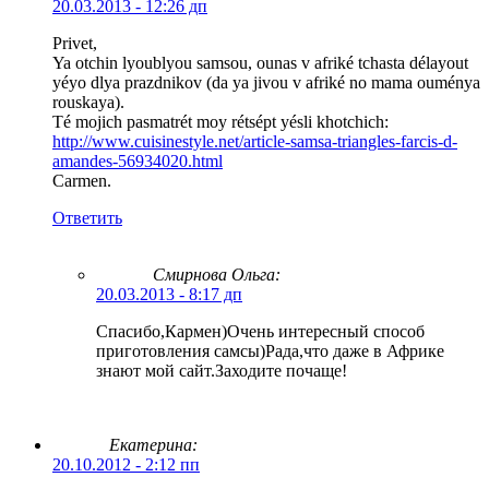
20.03.2013 - 12:26 дп
Privet,
Ya otchin lyoublyou samsou, ounas v afriké tchasta délayout
yéyo dlya prazdnikov (da ya jivou v afriké no mama ouménya
rouskaya).
Té mojich pasmatrét moy rétsépt yésli khotchich:
http://www.cuisinestyle.net/article-samsa-triangles-farcis-d-
amandes-56934020.html
Carmen.
Ответить
Смирнова Ольга
:
20.03.2013 - 8:17 дп
Спасибо,Кармен)Очень интересный способ
приготовления самсы)Рада,что даже в Африке
знают мой сайт.Заходите почаще!
Екатерина:
20.10.2012 - 2:12 пп