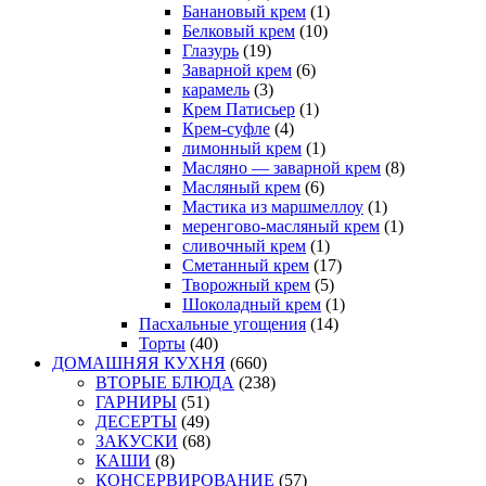
Банановый крем
(1)
Белковый крем
(10)
Глазурь
(19)
Заварной крем
(6)
карамель
(3)
Крем Патисьер
(1)
Крем-суфле
(4)
лимонный крем
(1)
Масляно — заварной крем
(8)
Масляный крем
(6)
Мастика из маршмеллоу
(1)
меренгово-масляный крем
(1)
сливочный крем
(1)
Сметанный крем
(17)
Творожный крем
(5)
Шоколадный крем
(1)
Пасхальные угощения
(14)
Торты
(40)
ДОМАШНЯЯ КУХНЯ
(660)
ВТОРЫЕ БЛЮДА
(238)
ГАРНИРЫ
(51)
ДЕСЕРТЫ
(49)
ЗАКУСКИ
(68)
КАШИ
(8)
КОНСЕРВИРОВАНИЕ
(57)