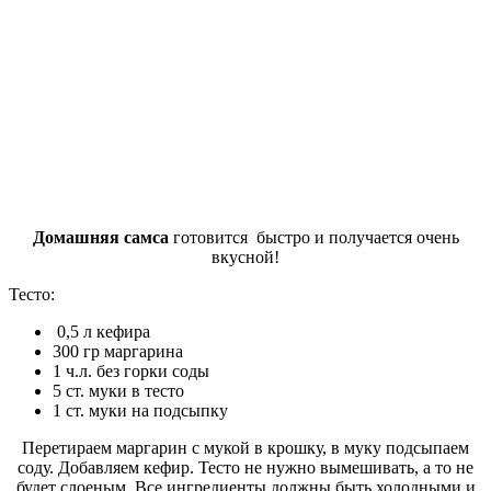
Домашняя самса
готовится быстро и получается очень
вкусной!
Тесто:
0,5 л кефира
300 гр маргарина
1 ч.л. без горки соды
5 ст. муки в тесто
1 ст. муки на подсыпку
Перетираем маргарин с мукой в крошку, в муку подсыпаем
соду. Добавляем кефир. Тесто не нужно вымешивать, а то не
будет слоеным. Все ингредиенты должны быть холодными и