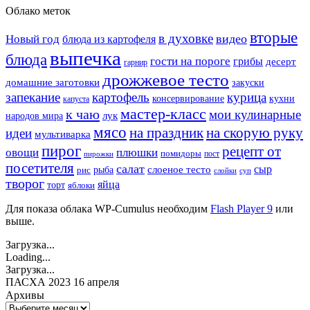
Облако меток
вторые
в духовке
видео
Новый год
блюда из картофеля
выпечка
блюда
гости на пороге
грибы
десерт
гарнир
дрожжевое тесто
домашние заготовки
закуски
запекание
картофель
курица
кухни
консервирование
капуста
мастер-класс
к чаю
мои кулинарные
лук
народов мира
мясо
на праздник
на скорую руку
идеи
мультиварка
пирог
рецепт от
овощи
плюшки
помидоры
пост
пирожки
посетителя
салат
сыр
рыба
слоеное тесто
рис
суп
слойки
творог
яйца
торт
яблоки
Для показа облака WP-Cumulus необходим
Flash Player 9
или
выше.
Загрузка...
Loading...
Загрузка...
ПАСХА 2023 16 апреля
Архивы
Архивы