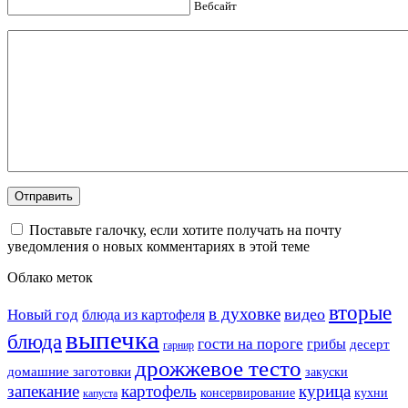
Вебсайт
Поставьте галочку, если хотите получать на почту
уведомления о новых комментариях в этой теме
Облако меток
вторые
в духовке
видео
Новый год
блюда из картофеля
выпечка
блюда
гости на пороге
грибы
десерт
гарнир
дрожжевое тесто
домашние заготовки
закуски
запекание
картофель
курица
кухни
консервирование
капуста