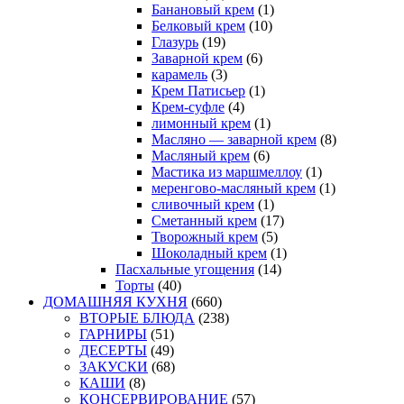
Банановый крем
(1)
Белковый крем
(10)
Глазурь
(19)
Заварной крем
(6)
карамель
(3)
Крем Патисьер
(1)
Крем-суфле
(4)
лимонный крем
(1)
Масляно — заварной крем
(8)
Масляный крем
(6)
Мастика из маршмеллоу
(1)
меренгово-масляный крем
(1)
сливочный крем
(1)
Сметанный крем
(17)
Творожный крем
(5)
Шоколадный крем
(1)
Пасхальные угощения
(14)
Торты
(40)
ДОМАШНЯЯ КУХНЯ
(660)
ВТОРЫЕ БЛЮДА
(238)
ГАРНИРЫ
(51)
ДЕСЕРТЫ
(49)
ЗАКУСКИ
(68)
КАШИ
(8)
КОНСЕРВИРОВАНИЕ
(57)