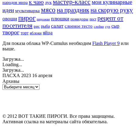
мастер-класс
к чаю
мои кулинарные
лук
народов мира
мясо
на праздник
на скорую руку
идеи
мультиварка
пирог
рецепт от
овощи
плюшки
помидоры
пост
пирожки
посетителя
салат
сыр
рыба
слоеное тесто
рис
суп
слойки
творог
яйца
торт
яблоки
Для показа облака WP-Cumulus необходим
Flash Player 9
или
выше.
Загрузка...
Loading...
Загрузка...
ПАСХА 2023 16 апреля
Архивы
Архивы
© 2012 ВОТ ТАКИЕ ПИРОГИ. Все права защищены.
Активная ссылка на материалы сайта обязательна.