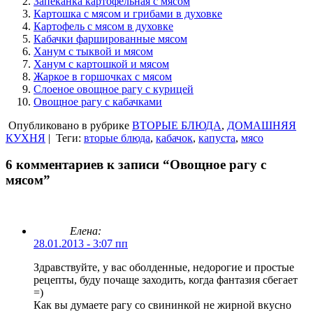
Запеканка картофельная с мясом
Картошка с мясом и грибами в духовке
Картофель с мясом в духовке
Кабачки фаршированные мясом
Ханум с тыквой и мясом
Ханум с картошкой и мясом
Жаркое в горшочках с мясом
Слоеное овощное рагу с курицей
Овощное рагу с кабачками
Опубликовано в рубрике
ВТОРЫЕ БЛЮДА
,
ДОМАШНЯЯ
КУХНЯ
|
Теги:
вторые блюда
,
кабачок
,
капуста
,
мясо
6 комментариев к записи “Овощное рагу с
мясом”
Елена:
28.01.2013 - 3:07 пп
Здравствуйте, у вас оболденные, недорогие и простые
рецепты, буду почаще заходить, когда фантазия сбегает
=)
Как вы думаете рагу со свининкой не жирной вкусно