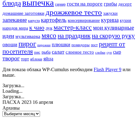
выпечка
блюда
гости на пороге
грибы
десерт
гарнир
дрожжевое тесто
домашние заготовки
закуски
запекание
картофель
курица
кухни
консервирование
капуста
мастер-класс
к чаю
мои кулинарные
лук
народов мира
мясо
на праздник
на скорую руку
идеи
мультиварка
пирог
рецепт от
овощи
плюшки
помидоры
пост
пирожки
посетителя
салат
сыр
рыба
слоеное тесто
рис
суп
слойки
творог
яйца
торт
яблоки
Для показа облака WP-Cumulus необходим
Flash Player 9
или
выше.
Загрузка...
Loading...
Загрузка...
ПАСХА 2023 16 апреля
Архивы
Архивы