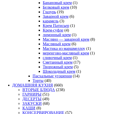
Банановый крем
(1)
Белковый крем
(10)
Глазурь
(19)
Заварной крем
(6)
карамель
(3)
Крем Патисьер
(1)
Крем-суфле
(4)
лимонный крем
(1)
Масляно — заварной крем
(8)
Масляный крем
(6)
Мастика из маршмеллоу
(1)
меренгово-масляный крем
(1)
сливочный крем
(1)
Сметанный крем
(17)
Творожный крем
(5)
Шоколадный крем
(1)
Пасхальные угощения
(14)
Торты
(40)
ДОМАШНЯЯ КУХНЯ
(660)
ВТОРЫЕ БЛЮДА
(238)
ГАРНИРЫ
(51)
ДЕСЕРТЫ
(49)
ЗАКУСКИ
(68)
КАШИ
(8)
КОНСЕРВИРОВАНИЕ
(57)