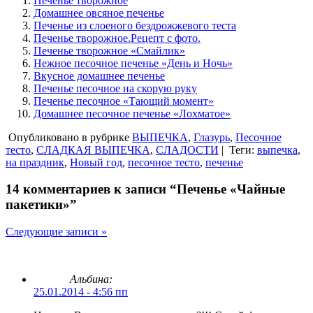
Печенье творожное
Домашнее овсяное печенье
Печенье из слоеного бездрожжевого теста
Печенье творожное.Рецепт с фото.
Печенье творожное «Смайлик»
Нежное песочное печенье «День и Ночь»
Вкусное домашнее печенье
Печенье песочное на скорую руку
Печенье песочное «Тающий момент»
Домашнее песочное печенье «Лохматое»
Опубликовано в рубрике
ВЫПЕЧКА
,
Глазурь
,
Песочное
тесто
,
СЛАДКАЯ ВЫПЕЧКА
,
СЛАДОСТИ
|
Теги:
выпечка
,
на праздник
,
Новый год
,
песочное тесто
,
печенье
14 комментариев к записи “Печенье «Чайные
пакетики»”
Следующие записи »
Альбина:
25.01.2014 - 4:56 пп