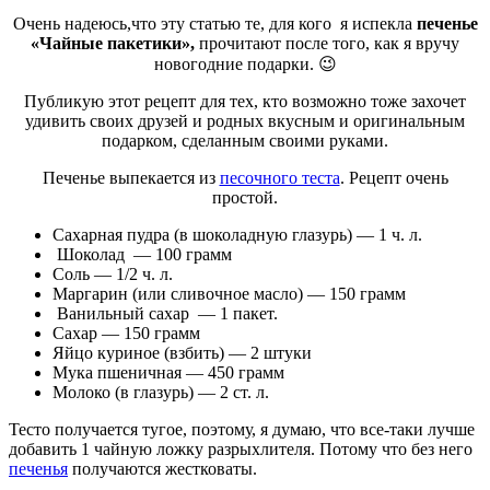
Очень надеюсь,что эту статью те, для кого я испекла
печенье
«Чайные пакетики»,
прочитают после того, как я вручу
новогодние подарки. 😉
Публикую этот рецепт для тех, кто возможно тоже захочет
удивить своих друзей и родных вкусным и оригинальным
подарком, сделанным своими руками.
Печенье выпекается из
песочного теста
. Рецепт очень
простой.
Сахарная пудра (в шоколадную глазурь) — 1 ч. л.
Шоколад — 100 грамм
Соль — 1/2 ч. л.
Маргарин (или сливочное масло) — 150 грамм
Ванильный сахар — 1 пакет.
Сахар — 150 грамм
Яйцо куриное (взбить) — 2 штуки
Мука пшеничная — 450 грамм
Молоко (в глазурь) — 2 ст. л.
Тесто получается тугое, поэтому, я думаю, что все-таки лучше
добавить 1 чайную ложку разрыхлителя. Потому что без него
печенья
получаются жестковаты.