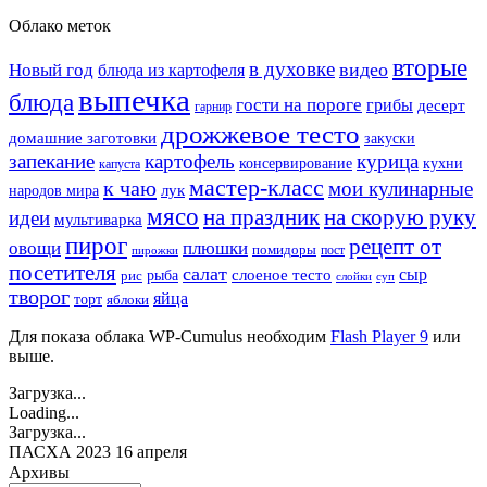
Облако меток
вторые
в духовке
видео
Новый год
блюда из картофеля
выпечка
блюда
гости на пороге
грибы
десерт
гарнир
дрожжевое тесто
домашние заготовки
закуски
запекание
картофель
курица
кухни
консервирование
капуста
мастер-класс
к чаю
мои кулинарные
лук
народов мира
мясо
на праздник
на скорую руку
идеи
мультиварка
пирог
рецепт от
овощи
плюшки
помидоры
пост
пирожки
посетителя
салат
сыр
рыба
слоеное тесто
рис
суп
слойки
творог
яйца
торт
яблоки
Для показа облака WP-Cumulus необходим
Flash Player 9
или
выше.
Загрузка...
Loading...
Загрузка...
ПАСХА 2023 16 апреля
Архивы