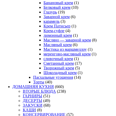
Банановый крем
(1)
Белковый крем
(10)
Глазурь
(19)
Заварной крем
(6)
карамель
(3)
Крем Патисьер
(1)
Крем-суфле
(4)
лимонный крем
(1)
Масляно — заварной крем
(8)
Масляный крем
(6)
Мастика из маршмеллоу
(1)
меренгово-масляный крем
(1)
сливочный крем
(1)
Сметанный крем
(17)
Творожный крем
(5)
Шоколадный крем
(1)
Пасхальные угощения
(14)
Торты
(40)
ДОМАШНЯЯ КУХНЯ
(660)
ВТОРЫЕ БЛЮДА
(238)
ГАРНИРЫ
(51)
ДЕСЕРТЫ
(49)
ЗАКУСКИ
(68)
КАШИ
(8)
КОНСЕРВИРОВАНИЕ
(57)