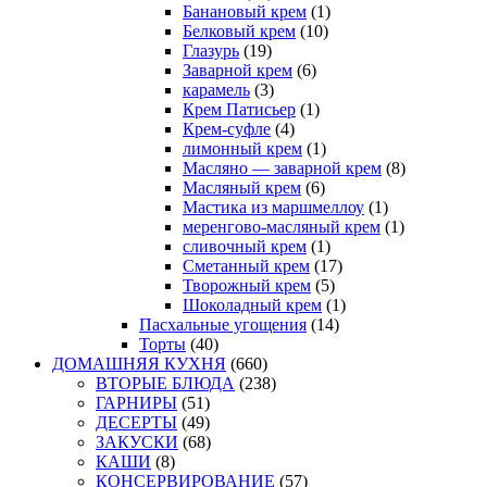
Банановый крем
(1)
Белковый крем
(10)
Глазурь
(19)
Заварной крем
(6)
карамель
(3)
Крем Патисьер
(1)
Крем-суфле
(4)
лимонный крем
(1)
Масляно — заварной крем
(8)
Масляный крем
(6)
Мастика из маршмеллоу
(1)
меренгово-масляный крем
(1)
сливочный крем
(1)
Сметанный крем
(17)
Творожный крем
(5)
Шоколадный крем
(1)
Пасхальные угощения
(14)
Торты
(40)
ДОМАШНЯЯ КУХНЯ
(660)
ВТОРЫЕ БЛЮДА
(238)
ГАРНИРЫ
(51)
ДЕСЕРТЫ
(49)
ЗАКУСКИ
(68)
КАШИ
(8)
КОНСЕРВИРОВАНИЕ
(57)