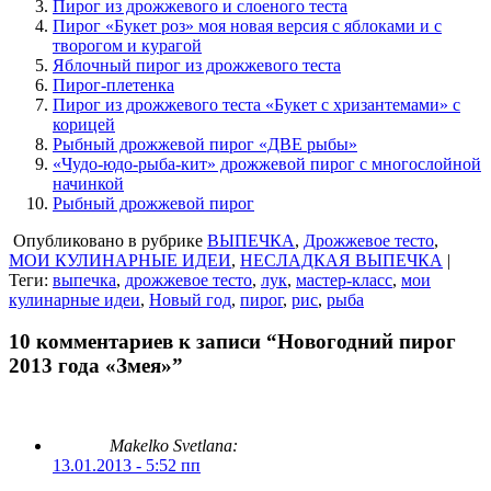
Пирог из дрожжевого и слоеного теста
Пирог «Букет роз» моя новая версия с яблоками и с
творогом и курагой
Яблочный пирог из дрожжевого теста
Пирог-плетенка
Пирог из дрожжевого теста «Букет с хризантемами» с
корицей
Рыбный дрожжевой пирог «ДВЕ рыбы»
«Чудо-юдо-рыба-кит» дрожжевой пирог с многослойной
начинкой
Рыбный дрожжевой пирог
Опубликовано в рубрике
ВЫПЕЧКА
,
Дрожжевое тесто
,
МОИ КУЛИНАРНЫЕ ИДЕИ
,
НЕСЛАДКАЯ ВЫПЕЧКА
|
Теги:
выпечка
,
дрожжевое тесто
,
лук
,
мастер-класс
,
мои
кулинарные идеи
,
Новый год
,
пирог
,
рис
,
рыба
10 комментариев к записи “Новогодний пирог
2013 года «Змея»”
Makelko Svetlana:
13.01.2013 - 5:52 пп