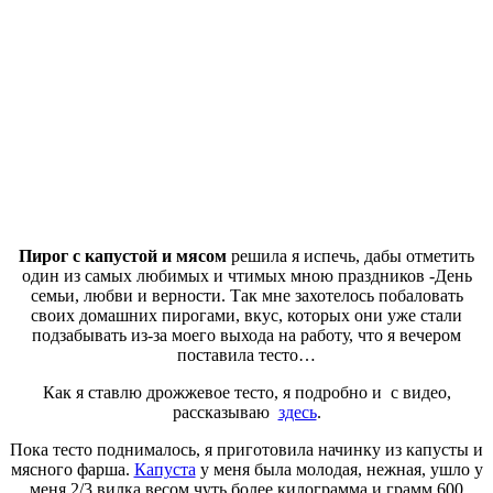
Пирог с капустой и мясом
решила я испечь, дабы отметить
один из самых любимых и чтимых мною праздников -День
семьи, любви и верности. Так мне захотелось побаловать
своих домашних пирогами, вкус, которых они уже стали
подзабывать из-за моего выхода на работу, что я вечером
поставила тесто…
Как я ставлю дрожжевое тесто, я подробно и с видео,
рассказываю
здесь
.
Пока тесто поднималось, я приготовила начинку из капусты и
мясного фарша.
Капуста
у меня была молодая, нежная, ушло у
меня 2/3 вилка весом чуть более килограмма и грамм 600