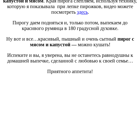
капустой и мясом
. Края пирога слепляем, используя технику,
которую я показывала при лепке пирожков, видео можете
посмотреть
здесь
.
Пирогу даем подняться и, только потом, выпекаем до
красивого румянца в 180 градусной духовке.
Ну вот и все…красивый, пышный и очень сытный
пирог с
мясом и капустой —
можно кушать!
Испеките и вы, я уверена, вы не останетесь равнодушны к
домашней выпечке, сделанной с любовью к своей семье…
Приятного аппетита!