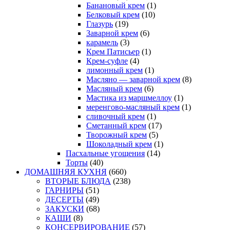
Банановый крем
(1)
Белковый крем
(10)
Глазурь
(19)
Заварной крем
(6)
карамель
(3)
Крем Патисьер
(1)
Крем-суфле
(4)
лимонный крем
(1)
Масляно — заварной крем
(8)
Масляный крем
(6)
Мастика из маршмеллоу
(1)
меренгово-масляный крем
(1)
сливочный крем
(1)
Сметанный крем
(17)
Творожный крем
(5)
Шоколадный крем
(1)
Пасхальные угощения
(14)
Торты
(40)
ДОМАШНЯЯ КУХНЯ
(660)
ВТОРЫЕ БЛЮДА
(238)
ГАРНИРЫ
(51)
ДЕСЕРТЫ
(49)
ЗАКУСКИ
(68)
КАШИ
(8)
КОНСЕРВИРОВАНИЕ
(57)