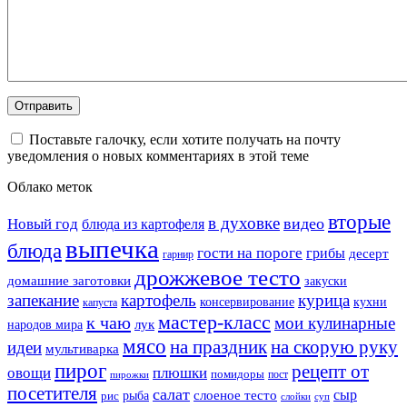
Поставьте галочку, если хотите получать на почту
уведомления о новых комментариях в этой теме
Облако меток
вторые
в духовке
видео
Новый год
блюда из картофеля
выпечка
блюда
гости на пороге
грибы
десерт
гарнир
дрожжевое тесто
домашние заготовки
закуски
запекание
картофель
курица
кухни
консервирование
капуста
мастер-класс
к чаю
мои кулинарные
лук
народов мира
мясо
на праздник
на скорую руку
идеи
мультиварка
пирог
рецепт от
овощи
плюшки
помидоры
пост
пирожки
посетителя
салат
сыр
рыба
слоеное тесто
рис
суп
слойки