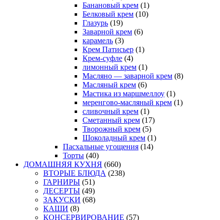
Банановый крем
(1)
Белковый крем
(10)
Глазурь
(19)
Заварной крем
(6)
карамель
(3)
Крем Патисьер
(1)
Крем-суфле
(4)
лимонный крем
(1)
Масляно — заварной крем
(8)
Масляный крем
(6)
Мастика из маршмеллоу
(1)
меренгово-масляный крем
(1)
сливочный крем
(1)
Сметанный крем
(17)
Творожный крем
(5)
Шоколадный крем
(1)
Пасхальные угощения
(14)
Торты
(40)
ДОМАШНЯЯ КУХНЯ
(660)
ВТОРЫЕ БЛЮДА
(238)
ГАРНИРЫ
(51)
ДЕСЕРТЫ
(49)
ЗАКУСКИ
(68)
КАШИ
(8)
КОНСЕРВИРОВАНИЕ
(57)