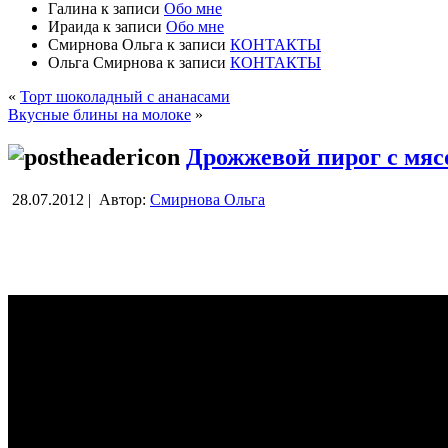
Галина
к записи
Обо мне
Ираида
к записи
Обо мне
Смирнова Ольга
к записи
КОНТАКТЫ
Ольга Смирнова
к записи
КОНТАКТЫ
«
Торт шоколадный с ананасами
Вкусные блины на молоке
»
Дрожжевой пирог с мяс
28.07.2012 |
Автор:
Смирнова Ольга