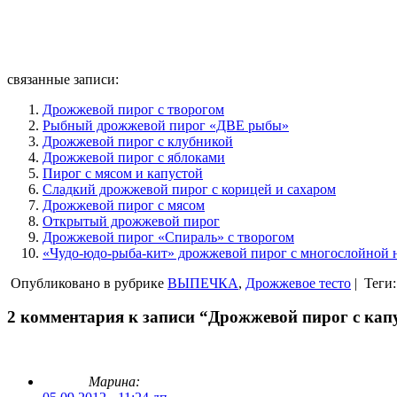
связанные записи:
Дрожжевой пирог с творогом
Рыбный дрожжевой пирог «ДВЕ рыбы»
Дрожжевой пирог с клубникой
Дрожжевой пирог с яблоками
Пирог с мясом и капустой
Сладкий дрожжевой пирог с корицей и сахаром
Дрожжевой пирог с мясом
Открытый дрожжевой пирог
Дрожжевой пирог «Спираль» с творогом
«Чудо-юдо-рыба-кит» дрожжевой пирог с многослойной 
Опубликовано в рубрике
ВЫПЕЧКА
,
Дрожжевое тесто
|
Теги
2 комментария к записи “Дрожжевой пирог с кап
Марина: