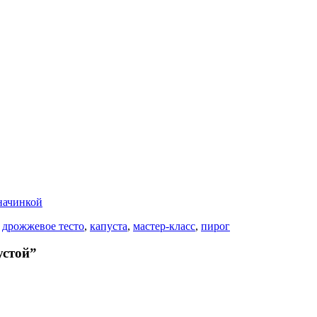
начинкой
:
дрожжевое тесто
,
капуста
,
мастер-класс
,
пирог
устой”