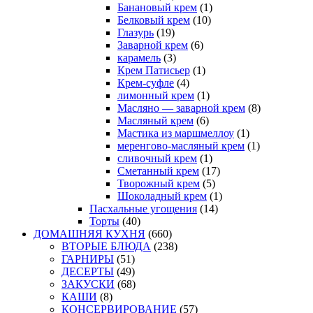
Банановый крем
(1)
Белковый крем
(10)
Глазурь
(19)
Заварной крем
(6)
карамель
(3)
Крем Патисьер
(1)
Крем-суфле
(4)
лимонный крем
(1)
Масляно — заварной крем
(8)
Масляный крем
(6)
Мастика из маршмеллоу
(1)
меренгово-масляный крем
(1)
сливочный крем
(1)
Сметанный крем
(17)
Творожный крем
(5)
Шоколадный крем
(1)
Пасхальные угощения
(14)
Торты
(40)
ДОМАШНЯЯ КУХНЯ
(660)
ВТОРЫЕ БЛЮДА
(238)
ГАРНИРЫ
(51)
ДЕСЕРТЫ
(49)
ЗАКУСКИ
(68)
КАШИ
(8)
КОНСЕРВИРОВАНИЕ
(57)