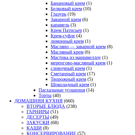
Банановый крем
(1)
Белковый крем
(10)
Глазурь
(19)
Заварной крем
(6)
карамель
(3)
Крем Патисьер
(1)
Крем-суфле
(4)
лимонный крем
(1)
Масляно — заварной крем
(8)
Масляный крем
(6)
Мастика из маршмеллоу
(1)
меренгово-масляный крем
(1)
сливочный крем
(1)
Сметанный крем
(17)
Творожный крем
(5)
Шоколадный крем
(1)
Пасхальные угощения
(14)
Торты
(40)
ДОМАШНЯЯ КУХНЯ
(660)
ВТОРЫЕ БЛЮДА
(238)
ГАРНИРЫ
(51)
ДЕСЕРТЫ
(49)
ЗАКУСКИ
(68)
КАШИ
(8)
КОНСЕРВИРОВАНИЕ
(57)