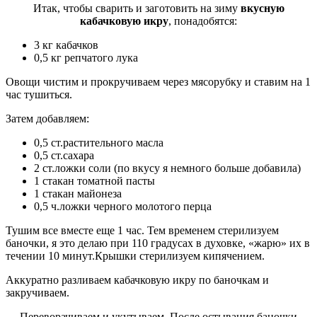
Итак, чтобы сварить и заготовить на зиму
вкусную
кабачковую икру
, понадобятся:
3 кг кабачков
0,5 кг репчатого лука
Овощи чистим и прокручиваем через мясорубку и ставим на 1
час тушиться.
Затем добавляем:
0,5 ст.растительного масла
0,5 ст.сахара
2 ст.ложки соли (по вкусу я немного больше добавила)
1 стакан томатной пасты
1 стакан майонеза
0,5 ч.ложки черного молотого перца
Тушим все вместе еще 1 час. Тем временем стерилизуем
баночки, я это делаю при 110 градусах в духовке, «жарю» их в
течении 10 минут.Крышки стерилизуем кипячением.
Аккуратно разливаем кабачковую икру по баночкам и
закручиваем.
Переворачиваем и укутываем. После остывания баночки