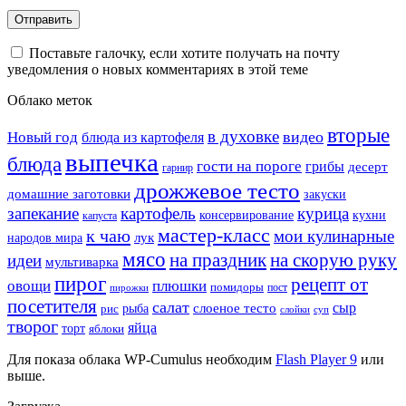
Поставьте галочку, если хотите получать на почту
уведомления о новых комментариях в этой теме
Облако меток
вторые
в духовке
видео
Новый год
блюда из картофеля
выпечка
блюда
гости на пороге
грибы
десерт
гарнир
дрожжевое тесто
домашние заготовки
закуски
запекание
картофель
курица
кухни
консервирование
капуста
мастер-класс
к чаю
мои кулинарные
лук
народов мира
мясо
на праздник
на скорую руку
идеи
мультиварка
пирог
рецепт от
овощи
плюшки
помидоры
пост
пирожки
посетителя
салат
сыр
рыба
слоеное тесто
рис
суп
слойки
творог
яйца
торт
яблоки
Для показа облака WP-Cumulus необходим
Flash Player 9
или
выше.