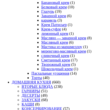
Банановый крем
(1)
Белковый крем
(10)
Глазурь
(19)
Заварной крем
(6)
карамель
(3)
Крем Патисьер
(1)
Крем-суфле
(4)
лимонный крем
(1)
Масляно — заварной крем
(8)
Масляный крем
(6)
Мастика из маршмеллоу
(1)
меренгово-масляный крем
(1)
сливочный крем
(1)
Сметанный крем
(17)
Творожный крем
(5)
Шоколадный крем
(1)
Пасхальные угощения
(14)
Торты
(40)
ДОМАШНЯЯ КУХНЯ
(660)
ВТОРЫЕ БЛЮДА
(238)
ГАРНИРЫ
(51)
ДЕСЕРТЫ
(49)
ЗАКУСКИ
(68)
КАШИ
(8)
КОНСЕРВИРОВАНИЕ
(57)