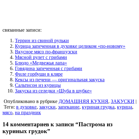
связанные записи:
Террин из свиной рульки
Курица запеченная в духовке целиком «по-новому»
Вкусное мясо по-французски
Мясной рулет с грибами
Блюдо «Медвежья лапа»
Говядина запеченная с грибами
Филе горбуши в кляре
Кексы из печени — оригинальная закуска
Сальтисон из курицы
Закуска из селедки «Шуба в шубке»
Опубликовано в рубрике
ДОМАШНЯЯ КУХНЯ
,
ЗАКУСКИ
|
Теги:
в духовке
,
закуски
,
запекание
,
куриная грудка
,
курица
,
мясо
,
на праздник
14 комментариев к записи “Пастрома из
куриных грудок”