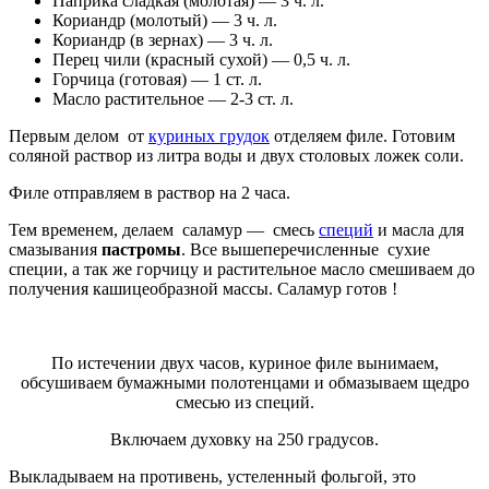
Паприка сладкая (молотая) — 3 ч. л.
Кориандр (молотый) — 3 ч. л.
Кориандр (в зернах) — 3 ч. л.
Перец чили (красный сухой) — 0,5 ч. л.
Горчица (готовая) — 1 ст. л.
Масло растительное — 2-3 ст. л.
Первым делом от
куриных грудок
отделяем филе. Готовим
соляной раствор из литра воды и двух столовых ложек соли.
Филе отправляем в раствор на 2 часа.
Тем временем, делаем саламур — смесь
специй
и масла для
смазывания
пастромы
. Все вышеперечисленные сухие
специи, а так же горчицу и растительное масло смешиваем до
получения кашицеобразной массы. Саламур готов !
По истечении двух часов, куриное филе вынимаем,
обсушиваем бумажными полотенцами и обмазываем щедро
смесью из специй.
Включаем духовку на 250 градусов.
Выкладываем на противень, устеленный фольгой, это