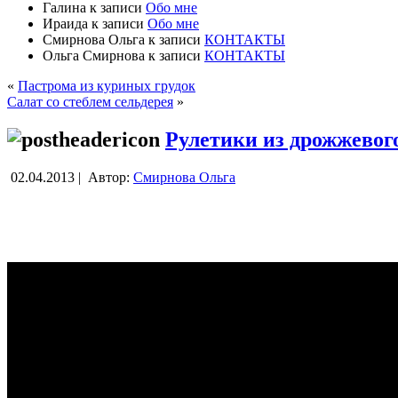
Галина
к записи
Обо мне
Ираида
к записи
Обо мне
Смирнова Ольга
к записи
КОНТАКТЫ
Ольга Смирнова
к записи
КОНТАКТЫ
«
Пастрома из куриных грудок
Салат со стеблем сельдерея
»
Рулетики из дрожжевого
02.04.2013 |
Автор:
Смирнова Ольга