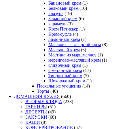
Банановый крем
(1)
Белковый крем
(10)
Глазурь
(19)
Заварной крем
(6)
карамель
(3)
Крем Патисьер
(1)
Крем-суфле
(4)
лимонный крем
(1)
Масляно — заварной крем
(8)
Масляный крем
(6)
Мастика из маршмеллоу
(1)
меренгово-масляный крем
(1)
сливочный крем
(1)
Сметанный крем
(17)
Творожный крем
(5)
Шоколадный крем
(1)
Пасхальные угощения
(14)
Торты
(40)
ДОМАШНЯЯ КУХНЯ
(660)
ВТОРЫЕ БЛЮДА
(238)
ГАРНИРЫ
(51)
ДЕСЕРТЫ
(49)
ЗАКУСКИ
(68)
КАШИ
(8)
КОНСЕРВИРОВАНИЕ
(57)