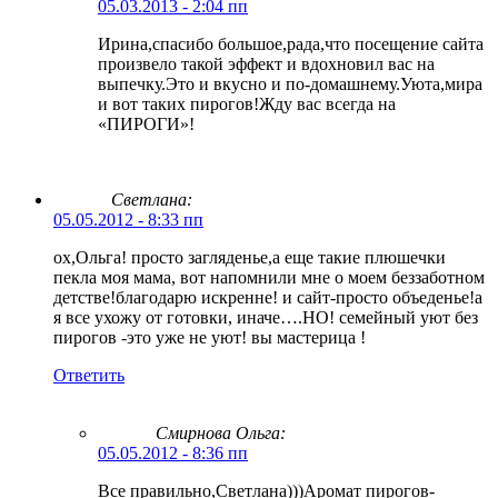
05.03.2013 - 2:04 пп
Ирина,спасибо большое,рада,что посещение сайта
произвело такой эффект и вдохновил вас на
выпечку.Это и вкусно и по-домашнему.Уюта,мира
и вот таких пирогов!Жду вас всегда на
«ПИРОГИ»!
Cветлана:
05.05.2012 - 8:33 пп
ох,Ольга! просто загляденье,а еще такие плюшечки
пекла моя мама, вот напомнили мне о моем беззаботном
детстве!благодарю искренне! и сайт-просто объеденье!а
я все ухожу от готовки, иначе….НО! семейный уют без
пирогов -это уже не уют! вы мастерица !
Ответить
Смирнова Ольга
:
05.05.2012 - 8:36 пп
Все правильно,Светлана)))Аромат пирогов-