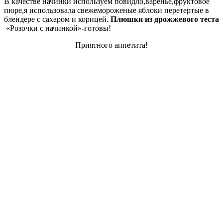
В качестве начинки используем повидло,варенье,фруктовое
пюре,я использовала свежемороженые яблоки перетертые в
блендере с сахаром и корицей.
Плюшки из дрожжевого теста
«Розочки с начинкой»-готовы!
Приятного аппетита!