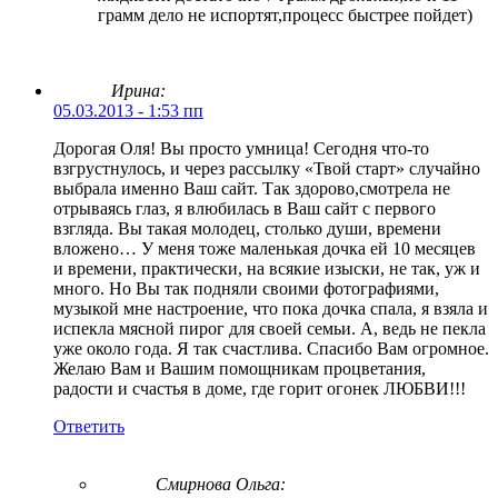
грамм дело не испортят,процесс быстрее пойдет)
Ирина:
05.03.2013 - 1:53 пп
Дорогая Оля! Вы просто умница! Сегодня что-то
взгрустнулось, и через рассылку «Твой старт» случайно
выбрала именно Ваш сайт. Так здорово,смотрела не
отрываясь глаз, я влюбилась в Ваш сайт с первого
взгляда. Вы такая молодец, столько души, времени
вложено… У меня тоже маленькая дочка ей 10 месяцев
и времени, практически, на всякие изыски, не так, уж и
много. Но Вы так подняли своими фотографиями,
музыкой мне настроение, что пока дочка спала, я взяла и
испекла мясной пирог для своей семьи. А, ведь не пекла
уже около года. Я так счастлива. Спасибо Вам огромное.
Желаю Вам и Вашим помощникам процветания,
радости и счастья в доме, где горит огонек ЛЮБВИ!!!
Ответить
Смирнова Ольга
: