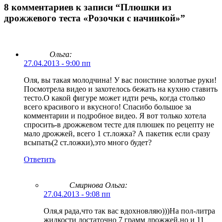
8 комментариев к записи “Плюшки из
дрожжевого теста «Розочки с начинкой»”
Ольга:
27.04.2013 - 9:00 пп
Оля, вы такая молодчина! У вас поистине золотые руки!
Посмотрела видео и захотелось бежать на кухню ставить
тесто.О какой фигуре может идти речь, когда столько
всего красивого и вкусного! Спасибо большое за
комментарии и подробное видео. Я вот только хотела
спросить-в дрожжевом тесте для плюшек по рецепту не
мало дрожжей, всего 1 ст.ложка? А пакетик если сразу
всыпать(2 ст.ложки),это много будет?
Ответить
Смирнова Ольга
:
27.04.2013 - 9:08 пп
Оля,я рада,что так вас вдохновляю)))На пол-литра
жидкости достаточно 7 грамм дрожжей,но и 11