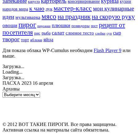
запекание
картофель
курица
кухни
консервирование
капуста
мастер-класс
к чаю
мои кулинарные
лук
народов мира
мясо
на праздник
на скорую руку
идеи
мультиварка
пирог
рецепт от
овощи
плюшки
помидоры
пост
пирожки
посетителя
салат
сыр
рыба
слоеное тесто
рис
суп
слойки
творог
яйца
торт
яблоки
Для показа облака WP-Cumulus необходим
Flash Player 9
или
выше.
Загрузка...
Loading...
Загрузка...
ПАСХА 2023 16 апреля
Архивы
Архивы
© 2012 ВОТ ТАКИЕ ПИРОГИ. Все права защищены.
Активная ссылка на материалы сайта обязательна.