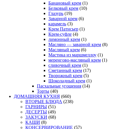
Банановый крем
(1)
Белковый крем
(10)
Глазурь
(19)
Заварной крем
(6)
карамель
(3)
Крем Патисьер
(1)
Крем-суфле
(4)
лимонный крем
(1)
Масляно — заварной крем
(8)
Масляный крем
(6)
Мастика из маршмеллоу
(1)
меренгово-масляный крем
(1)
сливочный крем
(1)
Сметанный крем
(17)
Творожный крем
(5)
Шоколадный крем
(1)
Пасхальные угощения
(14)
Торты
(40)
ДОМАШНЯЯ КУХНЯ
(660)
ВТОРЫЕ БЛЮДА
(238)
ГАРНИРЫ
(51)
ДЕСЕРТЫ
(49)
ЗАКУСКИ
(68)
КАШИ
(8)
КОНСЕРВИРОВАНИЕ
(57)